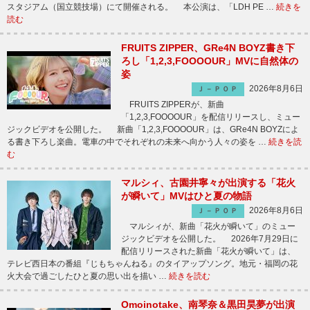
スタジアム（国立競技場）にて開催される。 本公演は、「LDH PE …
続きを
読む
FRUITS ZIPPER、GRe4N BOYZ書き下
ろし「1,2,3,FOOOOUR」MVに自然体の
姿
2026年8月6日
Ｊ－ＰＯＰ
FRUITS ZIPPERが、新曲
「1,2,3,FOOOOUR」を配信リリースし、ミュー
ジックビデオを公開した。 新曲「1,2,3,FOOOOUR」は、GRe4N BOYZによ
る書き下ろし楽曲。電車の中でそれぞれの未来へ向かう人々の姿を …
続きを読
む
マルシィ、古園井寧々が出演する「花火
が瞬いて」MVはひと夏の物語
2026年8月6日
Ｊ－ＰＯＰ
マルシィが、新曲「花火が瞬いて」のミュー
ジックビデオを公開した。 2026年7月29日に
配信リリースされた新曲「花火が瞬いて」は、
テレビ西日本の番組『じもちゃんねる』のタイアップソング。地元・福岡の花
火大会で過ごしたひと夏の思い出を描い …
続きを読む
Omoinotake、南琴奈＆黒田昊夢が出演