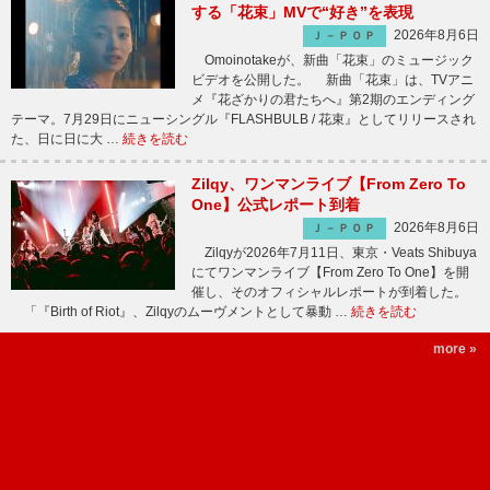
する「花束」MVで“好き”を表現
2026年8月6日
Ｊ－ＰＯＰ
Omoinotakeが、新曲「花束」のミュージック
ビデオを公開した。 新曲「花束」は、TVアニ
メ『花ざかりの君たちへ』第2期のエンディング
テーマ。7月29日にニューシングル『FLASHBULB / 花束』としてリリースされ
た、日に日に大 …
続きを読む
Zilqy、ワンマンライブ【From Zero To
One】公式レポート到着
2026年8月6日
Ｊ－ＰＯＰ
Zilqyが2026年7月11日、東京・Veats Shibuya
にてワンマンライブ【From Zero To One】を開
催し、そのオフィシャルレポートが到着した。
「『Birth of Riot』、Zilqyのムーヴメントとして暴動 …
続きを読む
more »