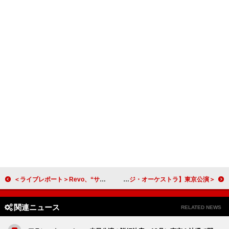
＜ライブレポート＞Revo、“サンホラの沼”へ誘う圧巻のパフォーマンスを見せた【Revo's Halloween Party 2024】1日目
＜ライブレポート＞サウジアラビアと日本の音楽が融合した【マーヴェルス・オブ・サウジ・オーケストラ】東京公演
関連ニュース
RELATED NEWS