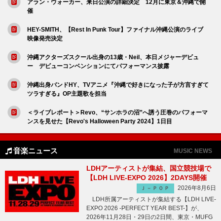
アラン・ウォーカー、来日公演の詳細決定 12月に東京＆沖縄で開
催
HEY-SMITH、【Rest In Punk Tour】ファイナル沖縄公演のライブ
映像発売決定
沖縄アクターズスクール出身の13歳・Neil、本日メジャーデビュ
ー デビューコンベンションにてパフォーマンス披露
沖縄出身バンドHY、TVアニメ『沖縄で好きになった子が方言すぎて
ツラすぎる』OP主題歌を担当
＜ライブレポート＞Revo、“サンホラの沼”へ誘う圧巻のパフォーマ
ンスを見せた【Revo's Halloween Party 2024】1日目
音楽ニュース
MUSIC NEWS
LDHアーティストが集結、国立競技場で
【LDH LIVE-EXPO 2026】2DAYS開催
2026年8月6日
Ｊ－ＰＯＰ
LDH所属アーティストが集結する【LDH LIVE-
EXPO 2026 -PERFECT YEAR BEST-】が、
2026年11月28日・29日の2日間、東京・MUFG