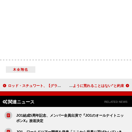
木全翔也
ロッド・スチュワート、【グラストンベリー】出演には多額の費用がかかると明かす
ノエル・ギャラガー、オアシスの再結成ツアーは“昔のように荒れることはない”と約束
関連ニュース
RELATED NEWS
JO1結成5周年記念、メンバー全員出演で『JO1のオールナイトニッ
ポンX』放送決定
JO1、ワールドツアー開催を発表「ここから世界に羽ばたいていき