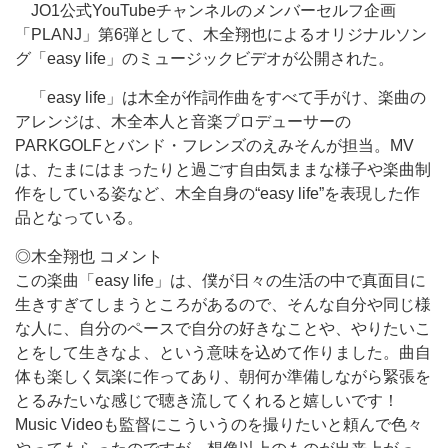
JO1公式YouTubeチャンネルのメンバーセルフ企画
「PLANJ」第6弾として、木全翔也によるオリジナルソン
グ「easy life」のミュージックビデオが公開された。
「easy life」は木全が作詞作曲をすべて手がけ、楽曲の
アレンジは、木全本人と音楽プロデューサーの
PARKGOLFとバンド・フレンズのえみそんが担当。MV
は、たまにはまったりと過ごす自由気ままな様子や楽曲制
作をしている姿など、木全自身の“easy life”を表現した作
品となっている。
◎木全翔也 コメント
この楽曲「easy life」は、僕が日々の生活の中で真面目に
生きすぎてしまうところがあるので、そんな自分や同じ様
な人に、自分のペースで自分の好きなことや、やりたいこ
とをして生きなよ、という意味を込めて作りました。曲自
体も楽しく気楽に作ってあり、朝何か準備しながら緊張を
とるみたいな感じで聴き流してくれると嬉しいです！
Music Videoも監督にこういうのを撮りたいと頼んで色々