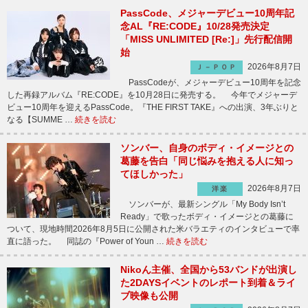
PassCode、メジャーデビュー10周年記
念AL『RE:CODE』10/28発売決定
「MISS UNLIMITED [Re:]」先行配信開
始
2026年8月7日
Ｊ－ＰＯＰ
PassCodeが、メジャーデビュー10周年を記念
した再録アルバム『RE:CODE』を10月28日に発売する。 今年でメジャーデ
ビュー10周年を迎えるPassCode。『THE FIRST TAKE』への出演、3年ぶりと
なる【SUMME …
続きを読む
ソンバー、自身のボディ・イメージとの
葛藤を告白「同じ悩みを抱える人に知っ
てほしかった」
2026年8月7日
洋楽
ソンバーが、最新シングル「My Body Isn’t
Ready」で歌ったボディ・イメージとの葛藤に
ついて、現地時間2026年8月5日に公開された米バラエティのインタビューで率
直に語った。 同誌の『Power of Youn …
続きを読む
Nikoん主催、全国から53バンドが出演し
た2DAYSイベントのレポート到着＆ライ
ブ映像も公開