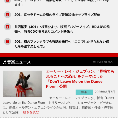
ます」
JO1、京セラドーム公演のライブ音源30曲をサプライズ配信
川西拓実（JO1）×桜田ひより、映画『バジーノイズ』BD＆DVD発
売へ 特典CDや振り返りコメント映像も
JO1、初のファンクラブ会報誌を発行へ「ここでしか見られない僕
たちを是非楽しんで」
音楽ニュース
MUSIC NEWS
カーリー・レイ・ジェプセン、“見捨てら
れることへの恐れ”をテーマにした
「Don't Leave Me on the Dance
Floor」公開
2026年8月7日
洋楽
カーリー・レイ・ジェプセンが、新曲「Don’t
Leave Me on the Dance Floor」をリリースした。 ミュージック・ビデオに
は、俳優オールデン・エアエンライクが出演。監督は、劇作家・俳優・脚本家
として活躍 …
続きを読む