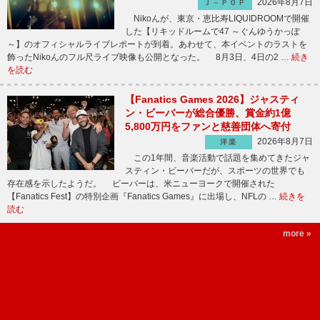
2026年8月7日
Ｊ－ＰＯＰ
Nikoんが、東京・恵比寿LIQUIDROOMで開催
した【リキッドルームで47 ～ぐんゆうかっぽ
～】のオフィシャルライブレポートが到着。あわせて、本イベントのラストを
飾ったNikoんのフル尺ライブ映像も公開となった。 8月3日、4日の2 …
続き
を読む
【Fanatics Games 2026】ジャスティ
ン・ビーバーが総合優勝、賞金約1億
5,800万円をファンと慈善団体へ寄付
2026年8月7日
洋楽
この1年間、音楽活動で話題を集めてきたジャ
スティン・ビーバーだが、スポーツの世界でも
存在感を示したようだ。 ビーバーは、米ニューヨークで開催された
【Fanatics Fest】の特別企画『Fanatics Games』に出場し、NFLの …
続きを
読む
more »