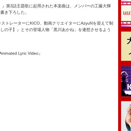
推しの子】』第3話主題歌に起用された本楽曲は、メンバーの工藤大輝
し書き下ろした。
o”は、イラストレーターにKICO、動画クリエイターにAzyuNを迎えて制
推しの子】』とその登場人物「黒川あかね」を連想させるよう
ated Lyric Video』