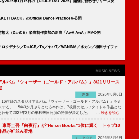
2025年1月15日の【Da-iCE DAY 2025】開催に合わせリリース決
IT BACK」のOfficial Dance Practiceを公開
太（Da-iCE）楽曲制作参加の新曲「AwA AwA」MV公開
デナシ／Da-iCE／I's／ヤバT／WANIMA／水カン／梅田サイファ
MUSIC NEWS
アルバム『ウィーザー（ゴールド・アルバム）』8/21リリース
定
2026年8月6日
洋楽
16作目のスタジオアルバム『ウィーザー（ゴールド・アルバム）』を8
ースする。 5年3か月ぶりとなる本作は、7枚目のセルフタイトル作品とな
あわせて2027年2月の単独来日公演の開催が決定した。 …
続きを読む
東野圭吾『白夜行』が“Heisei Books”1位に輝く トップ10
作品が軒並み登場
2026年8月6日
Ｊ－ＰＯＰ