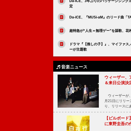
Da-iCE、3年ぶりのパッケージシングルを
定
Da-iCE、『MUSi-aM』のリード曲「TAKE 
超特急が“人生＝無理ゲー”を謳歌、花村想
ドラマ『【推しの子】』、マイファス／ロク
ーが主題歌
音楽ニュース
ウィーザー、
＆来日公演決
ウィーザーが、
月21日にリリ
り、リリースに
【ビルボード】
に東野圭吾の