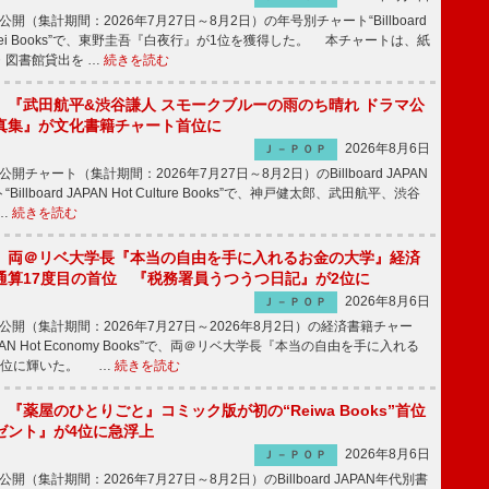
公開（集計期間：2026年7月27日～8月2日）の年号別チャート“Billboard
 Heisei Books”で、東野圭吾『白夜行』が1位を獲得した。 本チャートは、紙
・図書館貸出を …
続きを読む
】『武田航平&渋谷謙人 スモークブルーの雨のち晴れ ドラマ公
真集』が文化書籍チャート首位に
2026年8月6日
Ｊ－ＰＯＰ
公開チャート（集計期間：2026年7月27日～8月2日）のBillboard JAPAN
llboard JAPAN Hot Culture Books”で、神戸健太郎、武田航平、渋谷
…
続きを読む
】両＠リベ大学長『本当の自由を手に入れるお金の大学』経済
通算17度目の首位 『税務署員うつうつ日記』が2位に
2026年8月6日
Ｊ－ＰＯＰ
日公開（集計期間：2026年7月27日～2026年8月2日）の経済書籍チャー
d JAPAN Hot Economy Books”で、両＠リベ大学長『本当の自由を手に入れる
1位に輝いた。 …
続きを読む
『薬屋のひとりごと』コミック版が初の“Reiwa Books”首位
ゼント』が4位に急浮上
2026年8月6日
Ｊ－ＰＯＰ
公開（集計期間：2026年7月27日～8月2日）のBillboard JAPAN年代別書