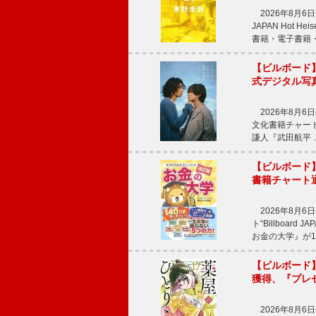
2026年8月6日
JAPAN Hot
書籍・電子書籍
【ビルボード
式デジタル写
2026年8月6日
文化書籍チャート“Bi
謙人『武田航平 
【ビルボード
書籍チャート
2026年8月6
ト“Billboar
お金の大学』が
【ビルボード】
獲得、『プレ
2026年8月6日