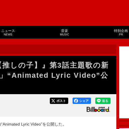
ニュース
音楽
特別企画
NEWS
MUSIC
PR
『【推しの子】』第3話主題歌の新
imated Lyric Video”公
ポスト
シェア
送る
mated Lyric Video”を公開した。