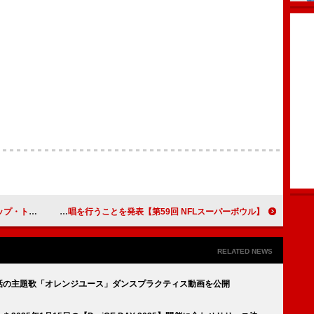
リース日発表
【第59回 NFLスーパーボウル】ジョン・バティステ、国歌独唱を行うことを発表
RELATED NEWS
第3話の主題歌「オレンジユース」ダンスプラクティス動画を公開