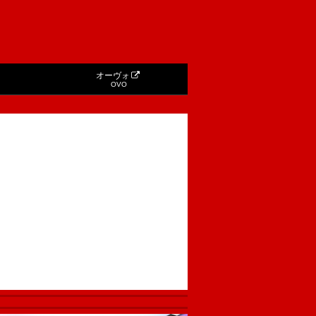
オーヴォ
OVO