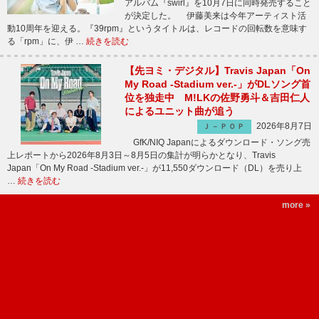
アルバム『swirl』を10月7日に同時発売すること
が決定した。 伊藤美来は今年アーティスト活
動10周年を迎える。『39rpm』というタイトルは、レコードの回転数を意味す
る「rpm」に、伊 …
続きを読む
【先ヨミ・デジタル】Travis Japan「On
My Road -Stadium ver.-」がDLソング首
位を独走中 M!LKの佐野勇斗＆吉田仁人
によるユニット曲が追う
2026年8月7日
Ｊ－ＰＯＰ
GfK/NIQ Japanによるダウンロード・ソング売
上レポートから2026年8月3日～8月5日の集計が明らかとなり、Travis
Japan「On My Road -Stadium ver.-」が11,550ダウンロード（DL）を売り上
…
続きを読む
more »