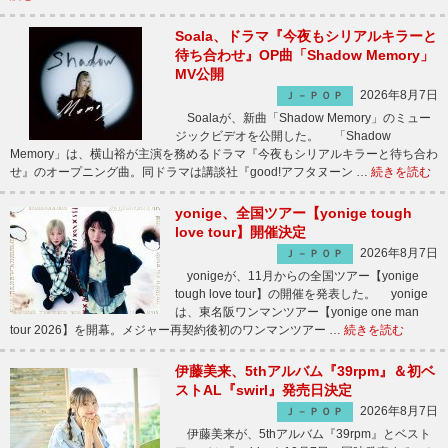
Soala、ドラマ『今夜もシリアルキラーと
待ち合わせ』OP曲「Shadow Memory」
MV公開
2026年8月7日
Ｊ－ＰＯＰ
Soalaが、新曲「Shadow Memory」のミュー
ジックビデオを公開した。 「Shadow
Memory」は、横山裕が主演を務めるドラマ『今夜もシリアルキラーと待ち合わ
せ』のオープニング曲。同ドラマは講談社『good!アフタヌーン …
続きを読む
yonige、全国ツアー【yonige tough
love tour】開催決定
2026年8月7日
Ｊ－ＰＯＰ
yonigeが、11月からの全国ツアー【yonige
tough love tour】の開催を発表した。 yonige
は、東名阪ワンマンツアー【yonige one man
tour 2026】を開幕。メジャー再契約後初のワンマンツアー …
続きを読む
伊藤美来、5thアルバム『39rpm』＆初ベ
ストAL『swirl』発売日決定
2026年8月7日
Ｊ－ＰＯＰ
伊藤美来が、5thアルバム『39rpm』とベスト