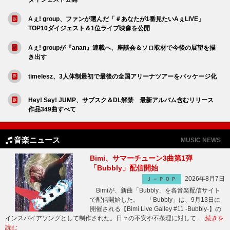
Aぇ! group、ファンが選んだ「＃あなたが1番見たいAぇLIVE」
TOP10ダイジェスト＆1位ライブ映像を公開
Aぇ! groupが『anan』連載へ、座談会＆ソロ取材で今後の展望を描
き出す
timelesz、3人体制最初で最後の全国アリーナツアーをパッケージ化
Hey! Say! JUMP、サブスク＆DL解禁 最新アルバム含むリリース
作品349曲すべて
音楽ニュース
MUSIC NEWS
Bimi、サマーチューン3曲第1弾
「Bubbly」配信開始
2026年8月7日
Ｊ－ＰＯＰ
Bimiが、新曲「Bubbly」を各音楽配信サイト
で配信開始した。 「Bubbly」は、9月13日に
開催される【Bimi Live Galley #11 -Bubbly-】の
インスパイアソングとして制作された。日々の不安や不条理に対して …
続きを
読む