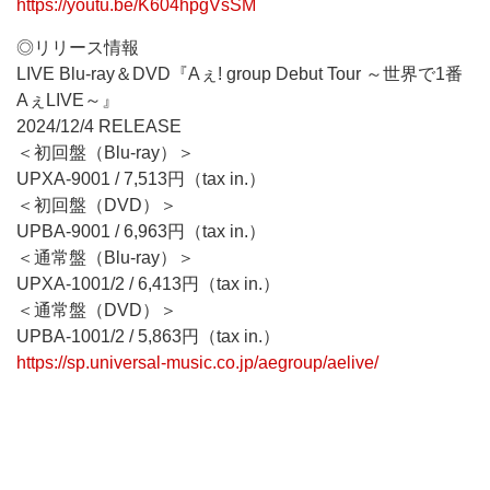
https://youtu.be/K604hpgVsSM
◎リリース情報
LIVE Blu-ray＆DVD『Aぇ! group Debut Tour ～世界で1番
AぇLIVE～』
2024/12/4 RELEASE
＜初回盤（Blu-ray）＞
UPXA-9001 / 7,513円（tax in.）
＜初回盤（DVD）＞
UPBA-9001 / 6,963円（tax in.）
＜通常盤（Blu-ray）＞
UPXA-1001/2 / 6,413円（tax in.）
＜通常盤（DVD）＞
UPBA-1001/2 / 5,863円（tax in.）
https://sp.universal-music.co.jp/aegroup/aelive/