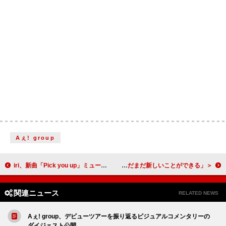
Aぇ! group
iri、新曲「Pick you up」ミュージックビデオ公開
＜ライブレポート＞ももクロ玉井詩織がビルボードライブ初登場、特別なバンドアレンジで作り出した非日常空間「デビューして16年、まだまだ新しいことができる」
関連ニュース
RELATED NEWS
Aぇ! group、デビューツアーを振り返るビジュアルコメンタリーの
ダイジェスト公開