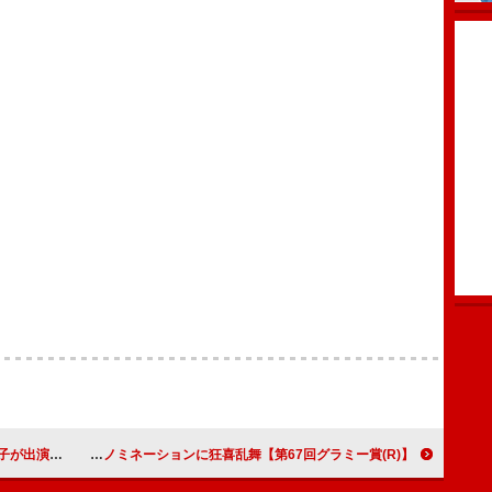
アリー』主題歌
【第67回グラミー賞(R)】シャブージー、「A Bar Song (Tipsy)」の＜年間最優秀楽曲＞ノミネーションに狂喜乱舞