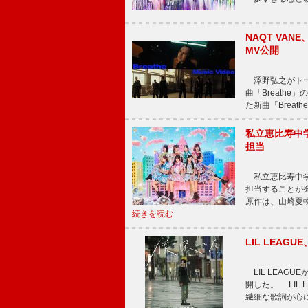
NAQT VA
MV公開
澤野弘之がトータ
曲「Breath
た新曲「Breat
私立恵比寿中
担当
私立恵比寿中学
担当することが
原作は、山崎夏
続きを読む
LIL LEA
LIL LEAG
開した。 LIL
繊細な歌詞が心