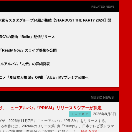
RELATED NEWS
宣らスタダグループ14組が集結【STARDUST THE PARTY 2024】開
ERCYの新曲「Belle」配信リリース
曲「Ready Now」のライブ映像を公開
hフルアルバム『九伝』の詳細発表
メ『夏目友人帳 漆』OP曲「Alca」MVプレミア公開へ
MUSIC NEWS
ガ、ニューアルバム『PRISM』リリース＆ツアーが決定
2026年8月8日
Ｊ－ＰＯＰ
、2026年11月7日にニューアルバム『PRISM』をリリースする。
なる本作には、2026年のリリース第1弾「Slump!」、日本テレビ系ドラマ
殺人』の主題歌「魔法がとける前に」に加え、「 …
続きを読む