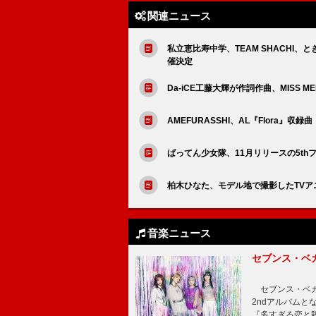
関連ニュース
私立恵比寿中学、TEAM SHACHI、とき
催決定
Da-iCE工藤大輝が作詞作曲、MISS M
AMEFURASSHI、AL『Flora』収録
ばってん少女隊、11月リリースの5t
柏木ひなた、モデル地で撮影したTVアニ
音楽ニュース
セブンス・ベ
セブンス・ベガが
2ndアルバムと
『多すぎる恋と