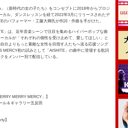
W ERA」（新時代の女の子たち）をコンセプトに2018年からプロジ
ーカル、ダンスレッスンを経て2022年3月にリリースされたデ
Da-iCEのパフォーマー・工藤大輝氏が作詞・作曲を手がけた。
HITE」は、近年音楽シーンで注目を集めるハイパーポップな曲
ボーカルが「それぞれの個性を受け止めて、愛してほしい」と
の自分よりもっと素敵な女性を目指す人たちへ送る応援ソング
 MERCY初の試みとして「AISHITE」の曲中に登場する歌詞
イクをメンバー別で配信している。
「MERRY MERRY MERCY」】
ホール＆ギャラリー五反田
rty】