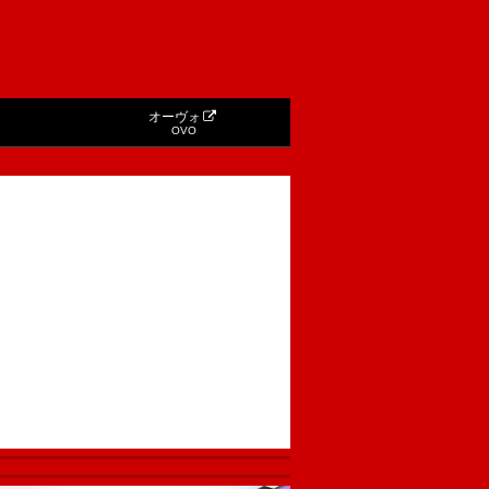
オーヴォ
OVO