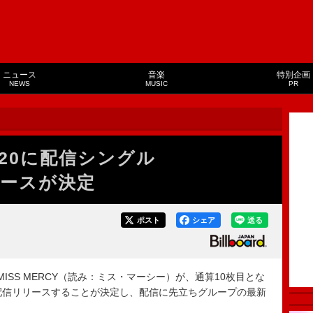
ニュース
音楽
特別企画
NEWS
MUSIC
PR
1/20に配信シングル
リリースが決定
ポスト
シェア
送る
SS MERCY（読み：ミス・マーシー）が、通算10枚目とな
0日に配信リリースすることが決定し、配信に先立ちグループの最新