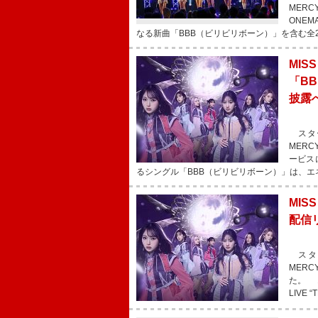
MERC
ONEM
なる新曲「BBB（ビリビリボーン）」を含む全
MI
「B
披露
スター
MER
ービス
るシングル「BBB（ビリビリボーン）」は、エ
MIS
配信
スター
MERC
た。 1
LIVE 