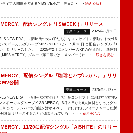
ンライブの開催を控えるMISS MERCY。先日新・・・
続きを読む
S MERCY、配信シングル「I SWEEK;)」リリース
2025年5月26日
音楽ニュース
RLS NEW ERA」（新時代の女の子たち）をコンセプトに活動する女性6
ンスボーカルグループMISS MERCYが、5月26日に配信シングル「I
EK;)」をリリースした。 2025年2月にメンバーのRINAが脱退し、新体制
たMISS MERCY。グループ第二章では、メンバーそれ・・・
続きを読む
SS MERCY、配信シングル『珈琲とバブルガム。』リリ
＆MV公開
2025年4月27日
音楽ニュース
RLS NEW ERA」（新時代の女の子たち）をコンセプトに活動する女性6
ンスボーカルグループMISS MERCY。3月２日から6人体制となったグル
二章では、メンバーの個性を活かすべく、それぞれにフィーチャーした新
か月連続リリースすることが発表されている。・・・
続きを読む
S MERCY、11/20に配信シングル「AISHITE」のリリー