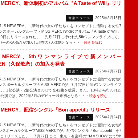
S MERCY、新体制初のアルバム『A Taste of Will』リリ
2025年8月15日
音楽ニュース
RLS NEW ERA」（新時代の女の子たち）をコンセプトに活動する女性7
スボーカルグループ・MISS MERCYの3rdアルバム『A Taste of Will』
月9日にリリースされた。 先月27日に行われた5thワンマンライブにて、
バーのKARENが加入し現在の7人体制となっ・・・
続きを読む
SS MERCY、5thワンマンライブで新メンバー
REN（久保歌恋）の加入を発表
2025年7月27日
音楽ニュース
RLS NEW ERA」（新時代の女の子たち）をコンセプトに活動する女性6
ンスボーカルグループのMISS MERCYが、7月27日に5thワンマンライブ
し、1部公演・2部公演合わせて全42曲を披露。また、18時から行われた
の公演では、2022年3月のデビュー以来初となる・・・
続きを読む
S MERCY、配信シングル「Bon appetit」リリース
2025年7月24日
音楽ニュース
RLS NEW ERA」（新時代の女の子たち）をコンセプトに活動する女性6
スボーカルグループMISS MERCYが、配信シングル「Bon appétit」を7
にリリースした。 7月27日には、東京・有楽町の“I'M A SHOW”にて5th