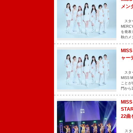
メン
スター
MER
を発表
秋のメ
MI
ャー
スター
MIS
ことが
門から
MIS
ST
22曲
スター