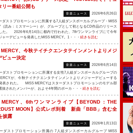
タリー番組公開も
2026年6月26日
音楽ニュース
ダストプロモーションに所属する7人組ダンスボーカルグループ・MISS
CY（読み：ミスマーシー）が、グループとして初となるCD作品のリリース
した。 2026年6月14日に都内で行われた、7thワンマンライブにて今年
ジャーデビューを発表したMISS MERCY。1・・・
続きを読む
SS MERCY、今秋テイチクエンタテインメントよりメジ
デビュー決定
2026年6月14日
音楽ニュース
ダストプロモーションに所属する女性7人組ダンスボーカルグループの
S MERCYが、今秋テイチクエンタテインメントよりメジャーデビューする
発表された。 MISS MERCYはスターダストプロモーションのモデル部
選抜されたメンバーが、およそ4年間のボーカ・・・
続きを読む
S MERCY、6thワンマンライブ【BEYOND：THE
ARDUST MOON】公式レポ到着 新曲「BBB」含む全
を披露
2026年1月13日
音楽ニュース
ダストプロモーション所属の 7人組ダンスボーカルグループ MISS