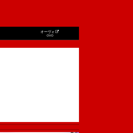
オーヴォ
OVO