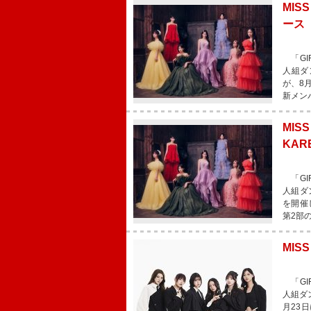
MIS
ース
「GI
人組ダン
が、8
新メン
MI
KA
「GI
人組ダ
を開催
第2部
MIS
「GI
人組ダン
月23日