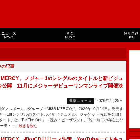
ニュース
音楽
特別企画
NEWS
MUSIC
PR
件の記事
S MERCY、メジャー1stシングルのタイトルと新ビジュ
を公開 11月にメジャーデビューワンマンライブ開催決
2026年7月25日
音楽ニュース
ダンスボーカルグループ・MISS MERCYが、2026年10月14日に発売す
ャー1stシングルのタイトルと新ビジュアル、ジャケット写真を公開し
タイトルは『Be The One』（読み：ビーザワン）。“唯一無二の存在にな
ャーデ・・・
続きを読む
S MERCY、初のCDリリース決定 YouTubeにてドキュ