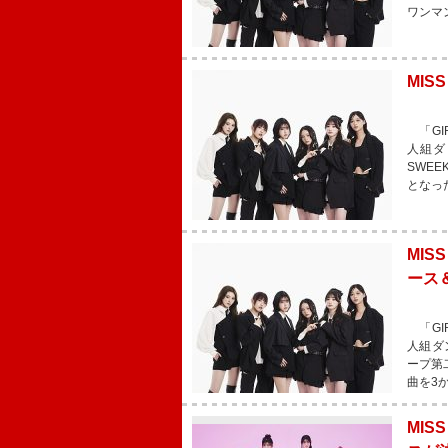
ワンマ
MIS
「GI
人組ダ
SWE
となっ
MI
ース
「GI
人組ダ
ープ第
曲を3
MIS