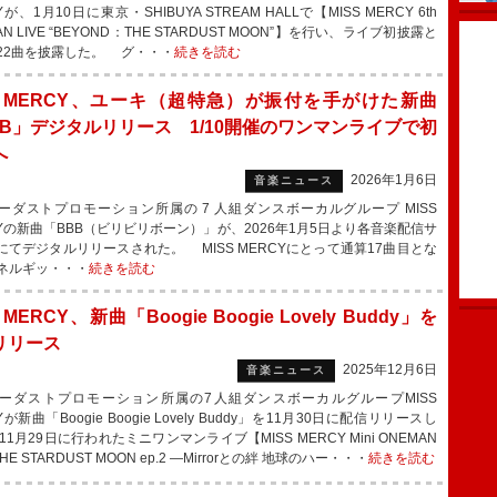
Yが、1月10日に東京・SHIBUYA STREAM HALLで【MISS MERCY 6th
AN LIVE “BEYOND：THE STARDUST MOON”】を行い、ライブ初披露と
22曲を披露した。 グ・・・
続きを読む
SS MERCY、ユーキ（超特急）が振付を手がけた新曲
BB」デジタルリリース 1/10開催のワンマンライブで初
へ
2026年1月6日
音楽ニュース
ダストプロモーション所属の 7 人組ダンスボーカルグループ MISS
CYの新曲「BBB（ビリビリボーン）」が、2026年1月5日より各音楽配信サ
にてデジタルリリースされた。 MISS MERCYにとって通算17曲目とな
ネルギッ・・・
続きを読む
S MERCY、新曲「Boogie Boogie Lovely Buddy」を
リリース
2025年12月6日
音楽ニュース
ダストプロモーション所属の7人組ダンスボーカルグループMISS
Yが新曲「Boogie Boogie Lovely Buddy」を11月30日に配信リリースし
1月29日に行われたミニワンマンライブ【MISS MERCY Mini ONEMAN
“THE STARDUST MOON ep.2 ―Mirrorとの絆 地球のハー・・・
続きを読む