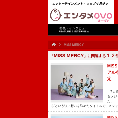
特集・インタビュー
FEATURE & INTERVIEW
MISS MERCY
MISS MERCY
１２
「
」に関連する
MIS
アル
定
7人組
るメジ
た。 
る”という強い想いを込めたタイトルで、メジ
MIS