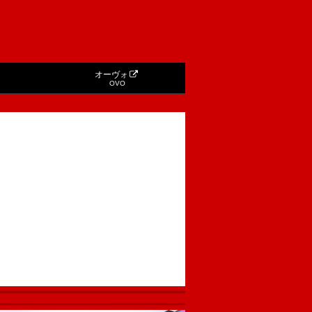
オーヴォ
OVO