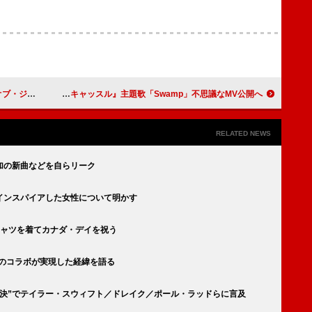
クビデオを公開
iriが巨大に見えたり空も飛ぶ、ドラマ『スカイキャッスル』主題歌「Swamp」不思議なMV公開へ
RELATED NEWS
加の新曲などを自らリーク
g」をインスパイアした女性について明かす
シャツを着てカナダ・デイを祝う
クのコラボが実現した経緯を語る
対決”でテイラー・スウィフト／ドレイク／ポール・ラッドらに言及