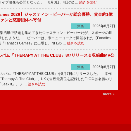
尺ライブ映像も公開となった。 8月3日、4日の2 …
続きを読む
s Games 2026】ジャスティン・ビーバーが総合優勝、賞金約1億
をファンと慈善団体へ寄付
2026年8月7日
洋楽
楽活動で話題を集めてきたジャスティン・ビーバーだが、スポーツの世
したようだ。 ビーバーは、米ニューヨークで開催された【Fanatics
『Fanatics Games』に出場し、NFLの …
続きを読む
ルバム『THERAPY AT THE CLUB』8/7リリース＆収録曲MV公
2026年8月7日
洋楽
ルバム『THERAPY AT THE CLUB』を8月7日にリリースした。 本作
herapy At The Club」、UKで自己最高位を記録したFLO単独名義のリ
eak It」、フ …
続きを読む
more »