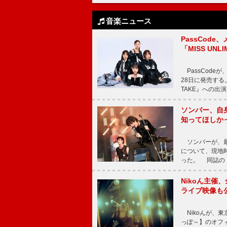
音楽ニュース
PassCode
「MISS UNL
PassCode
28日に発売する。
TAKE』への出
ソンバー、自
知ってほしか
ソンバーが、最新シ
について、現地時
った。 同誌の『Po
Nikoん主催
ライブ映像も
Nikoんが、東
っぽ～】のオフ