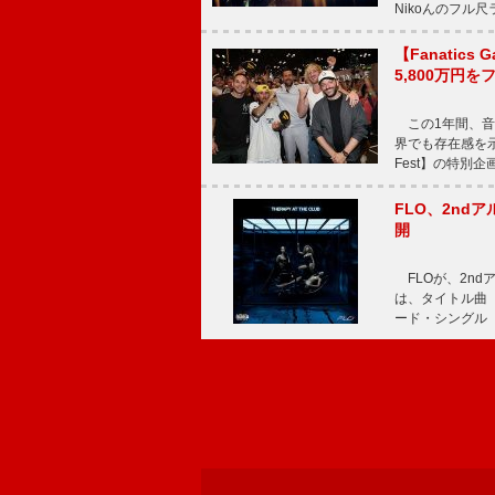
Nikoんのフル
【Fanatic
5,800万円
この1年間、音
界でも存在感を示
Fest】の特別企画
FLO、2ndア
開
FLOが、2ndア
は、タイトル曲「T
ード・シングル「L