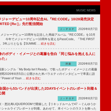
MUSIC NEWS
、メジャーデビュー10周年記念AL『RE:CODE』10/28発売決定
IMITED [Re:]」先行配信開始
2026年8月7日
Ｊ－ＰＯＰ
が、メジャーデビュー10周年を記念した再録アルバム『RE:CODE』を10月
 今年でメジャーデビュー10周年を迎えるPassCode。『THE FIRST
演、3年ぶりとなる【SUMME …
続きを読む
身のボディ・イメージとの葛藤を告白「同じ悩みを抱える人に
った」
2026年8月7日
洋楽
ングル「My Body Isn’t Ready」で歌ったボディ・イメージとの葛藤
間2026年8月5日に公開された米バラエティのインタビューで率直に語
wer of Youn …
続きを読む
、全国から53バンドが出演した2DAYSイベントのレポート到着＆
公開
2026年8月7日
Ｊ－ＰＯＰ
京・恵比寿LIQUIDROOMで開催した【リキッドルームで47 ～ぐんゆうか
ィシャルライブレポートが到着。あわせて、本イベントのラストを飾った