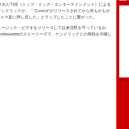
送されたTDE（トップ・ドッグ・エンターテインメント）による
ンドリックが、「”Control”がリリースされてから何もかもが
ジャマ姿に押し戻した」とラップしたことに繋がった。
」のミュージック・ビデオをリリースして以来沈黙を守っているが、
tttwisttttttのストーリーズで、ケンドリックとの再戦を示唆し