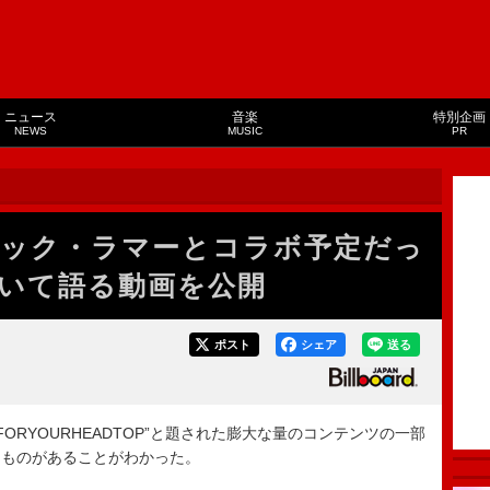
ニュース
音楽
特別企画
NEWS
MUSIC
PR
ック・ラマーとコラボ予定だっ
いて語る動画を公開
ポスト
シェア
送る
FORYOURHEADTOP”と題された膨大な量のコンテンツの一部
るものがあることがわかった。