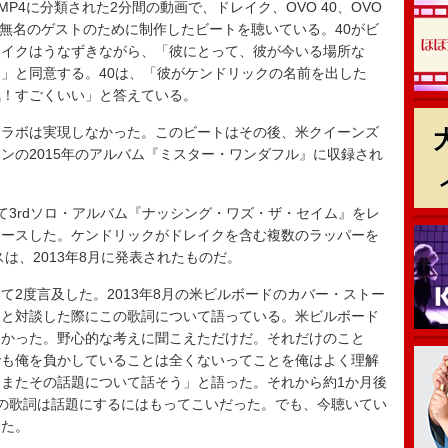
06.MP4に分類された2分間の動画で、ドレイク、OVO 40、OVO
イクと無名のゲストのために制作したビートを聴いている。40がビ
レイクはうなずきながら、「彼にとって、彼が今いる場所な
」と同意する。40は、「彼がケンドリックの名前を出した
気！すごくいい」と答えている。
ラボは実現しなかった。このビートはその後、米クイーンズ
ンの2015年のアルバム『ミスター・ワンダフル』に収録され
。
けて3rdソロ・アルバム『ナッシング・ワズ・ザ・セイム』をレ
リリースした。ケンドリックがドレイクを含む複数のラッパーを
ースは、2013年8月に発表されたものだ。
2度言及した。2013年8月の米ビルボードのカバー・ストー
ンと対談した際にこの歌詞について語っている。米ビルボード
なかった。野心的な考えに聞こえただけだ。それだけのこと
でも俺を負かしていることは全くないってことを俺はよく理解
またその話題について話そう」と語った。それから約1か月後
ol”の歌詞は話題にするにはもってこいだった。でも、今聴いてい
した。