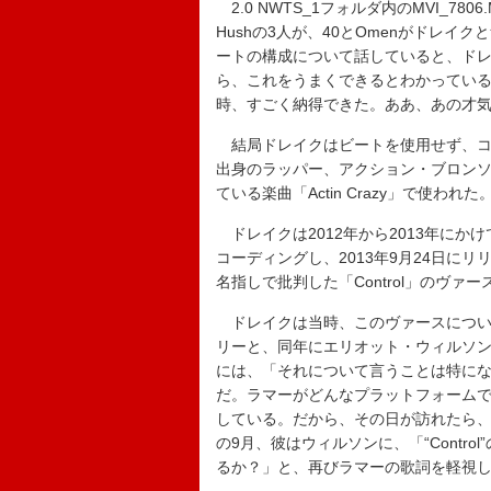
2.0 NWTS_1フォルダ内のMVI_78
Hushの3人が、40とOmenがドレ
ートの構成について話していると、ド
ら、これをうまくできるとわかっている
時、すごく納得できた。ああ、あの才
結局ドレイクはビートを使用せず、コ
出身のラッパー、アクション・ブロンソ
ている楽曲「Actin Crazy」で使われた
ドレイクは2012年から2013年にか
コーディングし、2013年9月24日に
名指しで批判した「Control」のヴァ
ドレイクは当時、このヴァースについて
リーと、同年にエリオット・ウィルソ
には、「それについて言うことは特に
だ。ラマーがどんなプラットフォーム
している。だから、その日が訪れたら、
の9月、彼はウィルソンに、「“Contr
るか？」と、再びラマーの歌詞を軽視