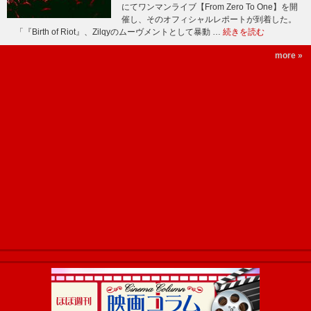
にてワンマンライブ【From Zero To One】を開
催し、そのオフィシャルレポートが到着した。
「『Birth of Riot』、Zilqyのムーヴメントとして暴動 …
続きを読む
more »