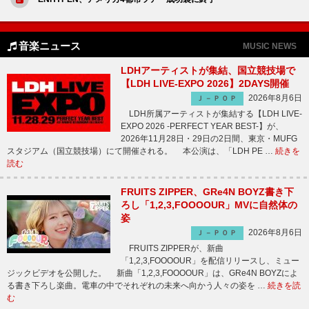
音楽ニュース
MUSIC NEWS
LDHアーティストが集結、国立競技場で
【LDH LIVE-EXPO 2026】2DAYS開催
2026年8月6日
Ｊ－ＰＯＰ
LDH所属アーティストが集結する【LDH LIVE-
EXPO 2026 -PERFECT YEAR BEST-】が、
2026年11月28日・29日の2日間、東京・MUFG
スタジアム（国立競技場）にて開催される。 本公演は、「LDH PE …
続きを
読む
FRUITS ZIPPER、GRe4N BOYZ書き下
ろし「1,2,3,FOOOOUR」MVに自然体の
姿
2026年8月6日
Ｊ－ＰＯＰ
FRUITS ZIPPERが、新曲
「1,2,3,FOOOOUR」を配信リリースし、ミュー
ジックビデオを公開した。 新曲「1,2,3,FOOOOUR」は、GRe4N BOYZによ
る書き下ろし楽曲。電車の中でそれぞれの未来へ向かう人々の姿を …
続きを読
む