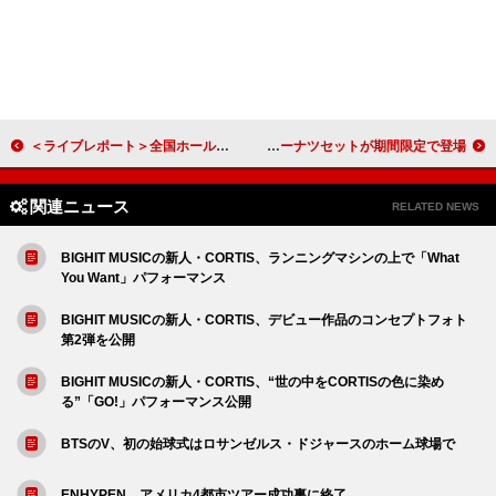
＜ライブレポート＞全国ホールツアーを経て、大橋トリオ流アンプラグドで魅せた【our gold After party”】 最新作『MONO-POLY』の楽曲も披露
TWICE×「I'm donut ？」コラボドーナツセットが期間限定で登場
関連ニュース
RELATED NEWS
BIGHIT MUSICの新人・CORTIS、ランニングマシンの上で「What
You Want」パフォーマンス
BIGHIT MUSICの新人・CORTIS、デビュー作品のコンセプトフォト
第2弾を公開
BIGHIT MUSICの新人・CORTIS、“世の中をCORTISの色に染め
る”「GO!」パフォーマンス公開
BTSのV、初の始球式はロサンゼルス・ドジャースのホーム球場で
ENHYPEN、アメリカ4都市ツアー成功裏に終了