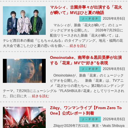
マルシィ、古園井寧々が出演する「花火
が瞬いて」MVはひと夏の物語
2026年8月6日
Ｊ－ＰＯＰ
マルシィが、新曲「花火が瞬いて」のミュー
ジックビデオを公開した。 2026年7月29日に
配信リリースされた新曲「花火が瞬いて」は、
テレビ西日本の番組『じもちゃんねる』のタイアップソング。地元・福岡の花
火大会で過ごしたひと夏の思い出を描い …
続きを読む
Omoinotake、南琴奈＆黒田昊夢が出演
する「花束」MVで“好き”を表現
2026年8月6日
Ｊ－ＰＯＰ
Omoinotakeが、新曲「花束」のミュージック
ビデオを公開した。 新曲「花束」は、TVアニ
メ『花ざかりの君たちへ』第2期のエンディング
テーマ。7月29日にニューシングル『FLASHBULB / 花束』としてリリースされ
た、日に日に大 …
続きを読む
Zilqy、ワンマンライブ【From Zero To
One】公式レポート到着
2026年8月6日
Ｊ－ＰＯＰ
Zilqyが2026年7月11日、東京・Veats Shibuya