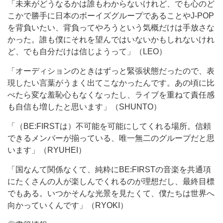
「未来がどうなるかは誰もわからないけれど、でも心のど
こかで勝手に日本のボーイズグループであることやJ-POP
を背負いたい、背負ってやろうという気概だけは手放さな
かった。誰も僕にそれを望んではいないかもしれないけれ
ど、でも自分だけは信じようって」（LEO）
「オーディションのときはずっと緊張状態だったので、表
現したい言葉がうまく出てこなかったんです。あの頃に比
べたら変な羞恥心もなくなったし、ライブを重ねて責任感
も自信も増したと思います」（SHUNTO）
「（BE:FIRSTは）不可能を可能にしてくれる場所。信頼
できるメンバーが揃っている、唯一無二のグループだと思
います」（RYUHEI）
「国なんて関係なくて、純粋にBE:FIRSTの音楽を共通項
にたくさんの人が楽しんでくれるのが理想だし、最終目標
でもある。いつかそんな光景を見たくて、僕たちは世界へ
向かっていくんです」（RYOKI）