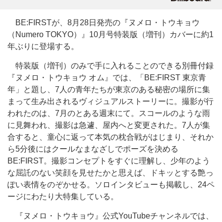
BE:FIRSTが、8月28日発売の『ヌメロ・トウキョウ
（Numero TOKYO）』10月号特装版（増刊）カバーに約1
年ぶりに登場する。
特装版（増刊）のみで手に入れることのできる別冊付録
『ヌメロ・トウキョウ オム』では、「BE:FIRST 東京青
年」と題し、7人の青年たちが東京のある秘密の場所に集
まって生み出されるヴィジュアルストーリーに。撮影が行
われたのは、7月のとある週末にて。スコールのような雨
に見舞われ、撮影は急遽、屋内へと変更された。7人が集
合すると、童心に返って本気の枕合戦がはじまり、それか
ら5分後にはクールなまなざしでポーズを決める
BE:FIRST。撮影コンセプトをすぐに理解し、少年のよう
な屈託のない笑顔を見せたかと思えば、ドキッとする艶っ
ぽい表情をのぞかせる。ソロインタビューも掲載し、24ペ
ージにわたり大特集している。
『ヌメロ・トウキョウ』公式YouTubeチャンネルでは、