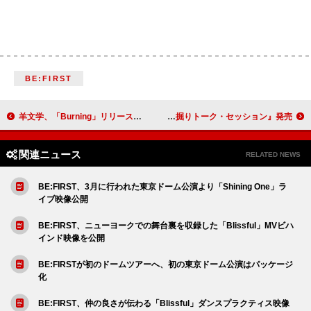
BE:FIRST
羊文学、「Burning」リリース記念イベントYouTubeライブにて配信決定
魚返明未・井上銘・石若駿がジャズの愉しみ方を語る『ジャズ深掘りトーク・セッション』発売
関連ニュース
RELATED NEWS
BE:FIRST、3月に行われた東京ドーム公演より「Shining One」ラ
イブ映像公開
BE:FIRST、ニューヨークでの舞台裏を収録した「Blissful」MVビハ
インド映像を公開
BE:FIRSTが初のドームツアーへ、初の東京ドーム公演はパッケージ
化
BE:FIRST、仲の良さが伝わる「Blissful」ダンスプラクティス映像