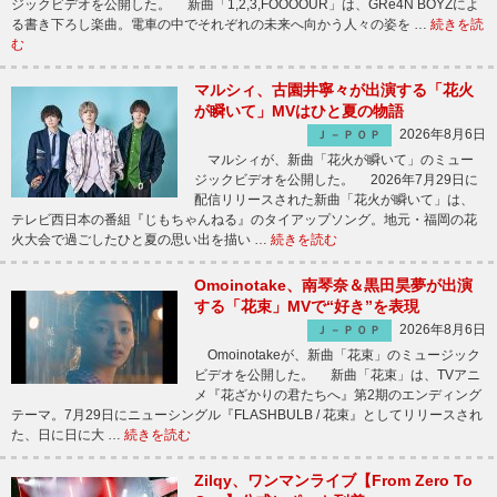
ジックビデオを公開した。 新曲「1,2,3,FOOOOUR」は、GRe4N BOYZによ
る書き下ろし楽曲。電車の中でそれぞれの未来へ向かう人々の姿を …
続きを読
む
マルシィ、古園井寧々が出演する「花火
が瞬いて」MVはひと夏の物語
2026年8月6日
Ｊ－ＰＯＰ
マルシィが、新曲「花火が瞬いて」のミュー
ジックビデオを公開した。 2026年7月29日に
配信リリースされた新曲「花火が瞬いて」は、
テレビ西日本の番組『じもちゃんねる』のタイアップソング。地元・福岡の花
火大会で過ごしたひと夏の思い出を描い …
続きを読む
Omoinotake、南琴奈＆黒田昊夢が出演
する「花束」MVで“好き”を表現
2026年8月6日
Ｊ－ＰＯＰ
Omoinotakeが、新曲「花束」のミュージック
ビデオを公開した。 新曲「花束」は、TVアニ
メ『花ざかりの君たちへ』第2期のエンディング
テーマ。7月29日にニューシングル『FLASHBULB / 花束』としてリリースされ
た、日に日に大 …
続きを読む
Zilqy、ワンマンライブ【From Zero To