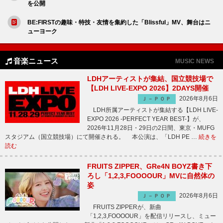
を公開
BE:FIRSTの趣味・特技・友情を集約した「Blissful」MV、舞台はニ
ューヨーク
音楽ニュース
MUSIC NEWS
LDHアーティストが集結、国立競技場で
【LDH LIVE-EXPO 2026】2DAYS開催
2026年8月6日
Ｊ－ＰＯＰ
LDH所属アーティストが集結する【LDH LIVE-
EXPO 2026 -PERFECT YEAR BEST-】が、
2026年11月28日・29日の2日間、東京・MUFG
スタジアム（国立競技場）にて開催される。 本公演は、「LDH PE …
続きを
読む
FRUITS ZIPPER、GRe4N BOYZ書き下
ろし「1,2,3,FOOOOUR」MVに自然体の
姿
2026年8月6日
Ｊ－ＰＯＰ
FRUITS ZIPPERが、新曲
「1,2,3,FOOOOUR」を配信リリースし、ミュー