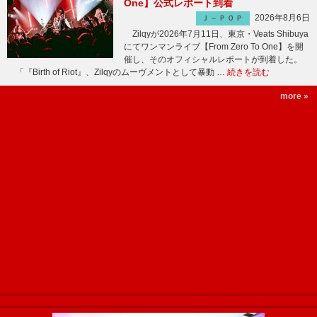
One】公式レポート到着
2026年8月6日
Ｊ－ＰＯＰ
Zilqyが2026年7月11日、東京・Veats Shibuya
にてワンマンライブ【From Zero To One】を開
催し、そのオフィシャルレポートが到着した。
「『Birth of Riot』、Zilqyのムーヴメントとして暴動 …
続きを読む
more »