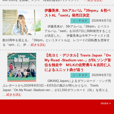
tour 2026】を開幕。メジャー再契約後初のワンマンツアー …
続きを読む
伊藤美来、5thアルバム『39rpm』＆初ベ
ストAL『swirl』発売日決定
2026年8月7日
Ｊ－ＰＯＰ
伊藤美来が、5thアルバム『39rpm』とベスト
アルバム『swirl』を10月7日に同時発売すること
が決定した。 伊藤美来は今年アーティスト活
動10周年を迎える。『39rpm』というタイトルは、レコードの回転数を意味す
る「rpm」に、伊 …
続きを読む
【先ヨミ・デジタル】Travis Japan「On
My Road -Stadium ver.-」がDLソング首
位を独走中 M!LKの佐野勇斗＆吉田仁人
によるユニット曲が追う
2026年8月7日
Ｊ－ＰＯＰ
GfK/NIQ Japanによるダウンロード・ソング売
上レポートから2026年8月3日～8月5日の集計が明らかとなり、Travis
Japan「On My Road -Stadium ver.-」が11,550ダウンロード（DL）を売り上
…
続きを読む
more »