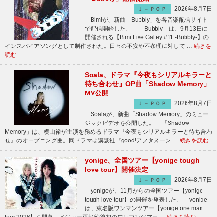
2026年8月7日
Ｊ－ＰＯＰ
Bimiが、新曲「Bubbly」を各音楽配信サイト
で配信開始した。 「Bubbly」は、9月13日に
開催される【Bimi Live Galley #11 -Bubbly-】の
インスパイアソングとして制作された。日々の不安や不条理に対して …
続きを
読む
Soala、ドラマ『今夜もシリアルキラーと
待ち合わせ』OP曲「Shadow Memory」
MV公開
2026年8月7日
Ｊ－ＰＯＰ
Soalaが、新曲「Shadow Memory」のミュー
ジックビデオを公開した。 「Shadow
Memory」は、横山裕が主演を務めるドラマ『今夜もシリアルキラーと待ち合わ
せ』のオープニング曲。同ドラマは講談社『good!アフタヌーン …
続きを読む
yonige、全国ツアー【yonige tough
love tour】開催決定
2026年8月7日
Ｊ－ＰＯＰ
yonigeが、11月からの全国ツアー【yonige
tough love tour】の開催を発表した。 yonige
は、東名阪ワンマンツアー【yonige one man