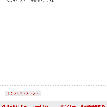
ド公演でツアーを締めくくる。
トラヴィス・スコット
リーガルリリー、ニューAL『kirin』全曲ティザー公開 新曲は石若駿＆荒木正比呂がアレンジャー参加
ケイト・モスのデビュー当時の姿も、映画『ジョン・ガリアーノ 世界一愚かな天才デザイナー』より本編映像解禁