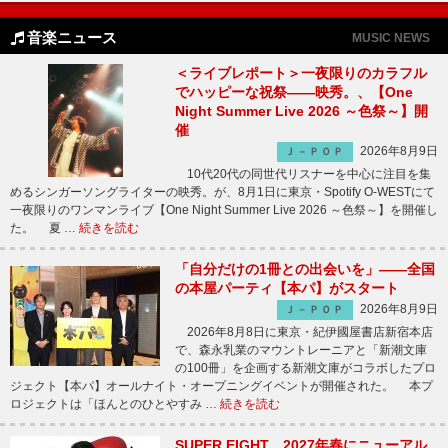
音楽ニュース
MUSIC NEWS
＜ライブレポート＞一夜限りのカラフル
でハッピーな祝祭――映秀。、【One
Night Summer Live 2026 ～色祭～】開
催
2026年8月9日
Ｊ－ＰＯＰ
10代20代の同世代リスナーを中心に注目を集
めるシンガーソングライターの映秀。が、8月1日に東京・Spotify O-WESTにて
一夜限りのワンマンライブ【One Night Summer Live 2026 ～色祭～】を開催し
た。 夏 …
続きを読む
「自分だけの1冊との出会いを」――全国
の本屋パーティ【本パ】がスタート
2026年8月9日
Ｊ－ＰＯＰ
2026年8月8日に東京・紀伊國屋書店新宿本店
で、森永乳業のマウントレーニアと「新潮文庫
の100冊」を企画する新潮文庫がコラボしたプロ
ジェクト【本パ】オールナイト・オープニングイベントが開催された。 本プ
ロジェクトは「ほんとのひとやすみ …
続きを読む
SUPER EIGHT、2027年春にニューアル