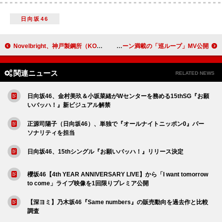
日向坂46
Novelbright、神戸製鋼所（KOBELCO）の120周年アニメーション作品に楽曲提供
Perfume、アクションシーン満載の「巡ループ」MV公開
関連ニュース
RELATED NEWS
日向坂46、金村美玖＆小坂菜緒がWセンターを務める15thSG『お願
いバッハ！』新ビジュアル解禁
正源司陽子（日向坂46）、単独で『オールナイトニッポン0』パー
ソナリティを担当
日向坂46、15thシングル『お願いバッハ！』リリース決定
櫻坂46【4th YEAR ANNIVERSARY LIVE】から「I want tomorrow
to come」ライブ映像を1回限りプレミア公開
【深ヨミ】乃木坂46『Same numbers』の販売動向を過去作と比較
調査