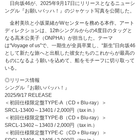
日向坂46が、2025年9月17日にリリースとなるニューシ
ングル『お願いバッハ！』のジャケット写真を公開した。
金村美玖と小坂菜緒がWセンターを務める本作。アート
ディレクションは、12thシングルからの4度目のタッグと
なる高木公美子（ONPHA）が担当した。テーマ
は“Voyage of us”で、一期生が全員卒業し、“新生”日向坂46
として新たな旅へと出航した彼女たちのこれからが最高の
ものになるよう願いを込めて、船をモチーフに切り取って
いる。
◎リリース情報
シングル『お願いバッハ！』
2025/9/17 RELEASE
＜初回仕様限定盤TYPE-A（CD＋Blu-ray）＞
SRCL-13400～13401 / 2,000円（tax in.）
＜初回仕様限定盤TYPE-B（CD＋Blu-ray）＞
SRCL-13402～13403 / 2,000円（tax in.）
＜初回仕様限定盤TYPE-C（CD＋Blu-ray）＞