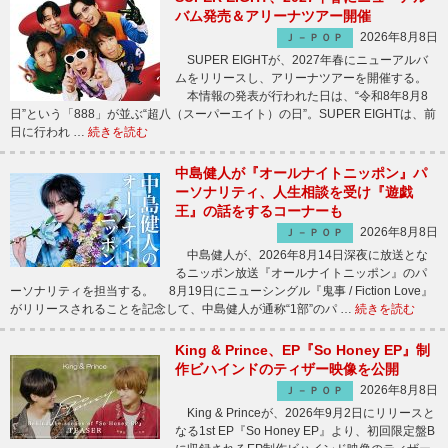
バム発売＆アリーナツアー開催
2026年8月8日
Ｊ－ＰＯＰ
SUPER EIGHTが、2027年春にニューアルバ
ムをリリースし、アリーナツアーを開催する。
本情報の発表が行われた日は、“令和8年8月8
日”という「888」が並ぶ“超八（スーパーエイト）の日”。SUPER EIGHTは、前
日に行われ …
続きを読む
中島健人が『オールナイトニッポン』パ
ーソナリティ、人生相談を受け『遊戯
王』の話をするコーナーも
2026年8月8日
Ｊ－ＰＯＰ
中島健人が、2026年8月14日深夜に放送とな
るニッポン放送『オールナイトニッポン』のパ
ーソナリティを担当する。 8月19日にニューシングル『鬼事 / Fiction Love』
がリリースされることを記念して、中島健人が通称“1部”のパ …
続きを読む
King & Prince、EP『So Honey EP』制
作ビハインドのティザー映像を公開
2026年8月8日
Ｊ－ＰＯＰ
King & Princeが、2026年9月2日にリリースと
なる1st EP『So Honey EP』より、初回限定盤B