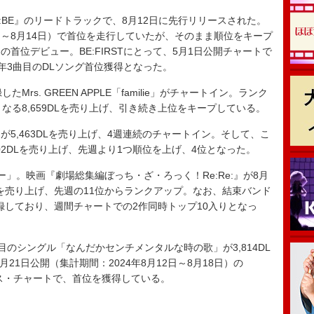
『2:BE』のリードトラックで、8月12日に先行リリースされた。
2日～8月14日）で首位を走行していたが、そのまま順位をキープ
の首位デビュー。BE:FIRSTにとって、5月1日公開チャートで
、今年3曲目のDLソング首位獲得となった。
s. GREEN APPLE「familie」がチャートイン。ランク
なる8,659DLを売り上げ、引き続き上位をキープしている。
が5,463DLを売り上げ、4週連続のチャートイン。そして、こ
02DLを売り上げ、先週より1つ順位を上げ、4位となった。
。映画『劇場総集編ぼっち・ざ・ろっく！Re:Re:』が8月
DLを売り上げ、先週の11位からランクアップ。なお、結束バンド
を記録しており、週間チャートでの2作同時トップ10入りとなっ
目のシングル「なんだかセンチメンタルな時の歌」が3,814DL
月21日公開（集計期間：2024年8月12日～8月18日）の
・セールス・チャートで、首位を獲得している。