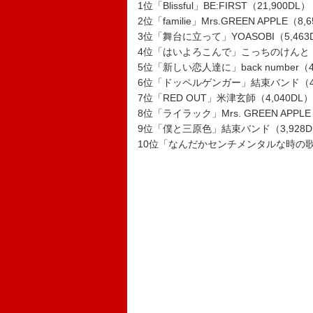
1位「Blissful」BE:FIRST（21,900DL）
2位「familie」Mrs.GREEN APPLE（8,
3位「舞台に立って」YOASOBI（5,463
4位「はいよろこんで」こっちのけんと（5
5位「新しい恋人達に」back number（4
6位「ドッペルゲンガー」結束バンド（4,
7位「RED OUT」米津玄師（4,040DL）
8位「ライラック」Mrs. GREEN APPLE
9位「僕と三原色」結束バンド（3,928D
10位「なんだかセンチメンタルな時の歌」