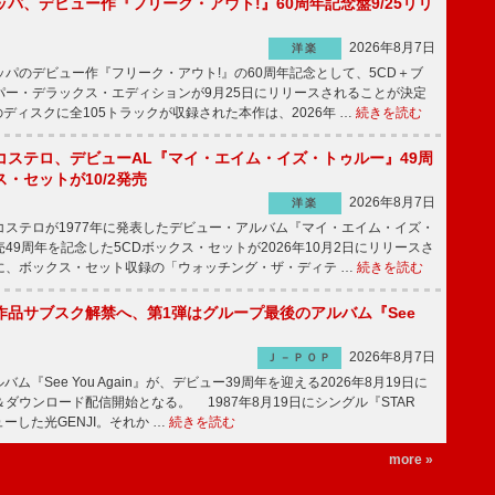
パ、デビュー作『フリーク・アウト!』60周年記念盤9/25リリ
2026年8月7日
洋楽
パのデビュー作『フリーク・アウト!』の60周年記念として、5CD＋ブ
パー・デラックス・エディションが9月25日にリリースされることが決定
ディスクに全105トラックが収録された本作は、2026年 …
続きを読む
コステロ、デビューAL『マイ・エイム・イズ・トゥルー』49周
・セットが10/2発売
2026年8月7日
洋楽
ステロが1977年に発表したデビュー・アルバム『マイ・エイム・イズ・
49周年を記念した5CDボックス・セットが2026年10月2日にリリースさ
に、ボックス・セット収録の「ウォッチング・ザ・ディテ …
続きを読む
全作品サブスク解禁へ、第1弾はグループ最後のアルバム『See
2026年8月7日
Ｊ－ＰＯＰ
バム『See You Again』が、デビュー39周年を迎える2026年8月19日に
ダウンロード配信開始となる。 1987年8月19日にシングル『STAR
ューした光GENJI。それか …
続きを読む
more »