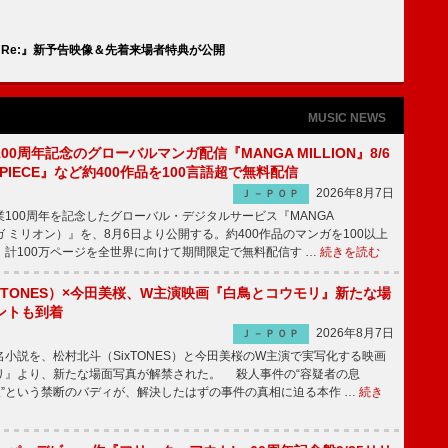
:Re:』新予告映像＆先着来場者特典が公開
MUSIC NEWS
00周年記念のグローバルマンガ配信『MANGA MILLION』8/6
 PIECE』など約400作品を100言語超で無料配信
2026年8月7日
Ｊ－ＰＯＰ
100周年を記念したグローバル・デジタルサービス『MANGA
マンガ ミリオン）』を、8月6日より公開する。約400作品のマンガを100以上
、計100万ページを全世界に向けて期間限定で無料配信す …
続きを読む
xTONES）×今田美桜、W主演映画『白鳥とコウモリ』新たな場
ントも到着
2026年8月7日
Ｊ－ＰＯＰ
説を、松村北斗（SixTONES）と今田美桜のW主演で実写化する映画
リ』より、新たな場面写真が解禁された。 殺人事件の“容疑者の息
娘”という禁断のバディが、解決したはずの事件の真相に迫る本作 …
続き