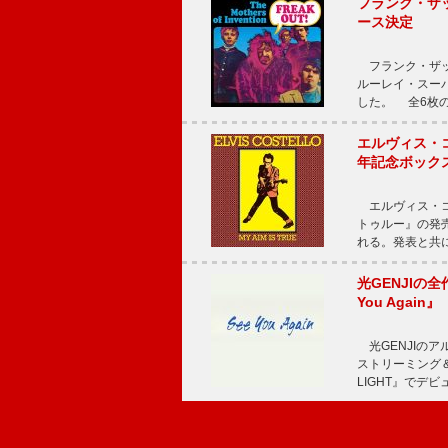
フランク・ザッ
ース決定
フランク・ザッ
ルーレイ・スー
した。 全6枚の
エルヴィス・
年記念ボックス
エルヴィス・コ
トゥルー』の発売
れる。発表と共
光GENJIの
You Again』
光GENJIのアル
ストリーミング＆
LIGHT』でデビ