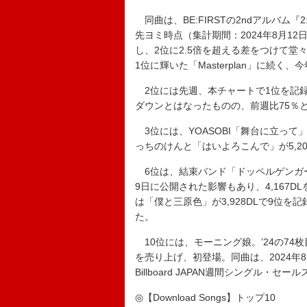
同曲は、BE:FIRSTの2ndアルバム
先ヨミ時点（集計期間：2024年8月1
し、2位に2.5倍を超える差をつけて堂々
1位に輝いた「Masterplan」に続く
2位には先週、本チャートで1位を記録したMr
ダウンとはなったものの、前週比75％と
3位には、YOASOBI「舞台に立って」
っちのけんと「はいよろこんで」が5,2
6位は、結束バンド「ドッペルゲンガー」
9日に公開された影響もあり、4,167
は「僕と三原色」が3,928DLで9位
た。
10位には、モーニング娘。’24の74枚
を売り上げ、初登場。同曲は、2024年8
Billboard JAPAN週間シングル
◎【Download Songs】トップ10