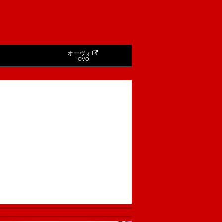
オーヴォ
OVO