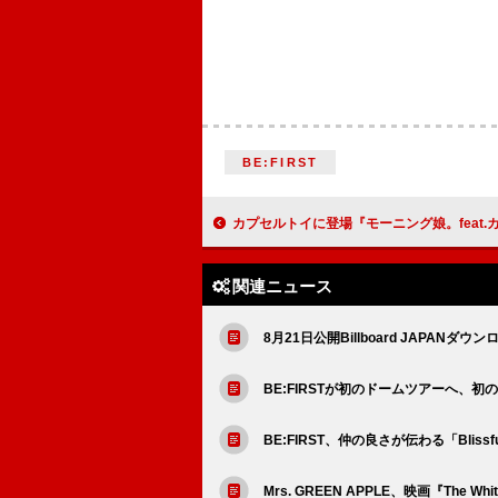
BE:FIRST
カプセルトイに登場『モーニング娘。feat.カリバディクス がおっきーぬい
関連ニュース
8月21日公開Billboard JAPANダウ
BE:FIRSTが初のドームツアーへ、
BE:FIRST、仲の良さが伝わる「Bli
Mrs. GREEN APPLE、映画『Th