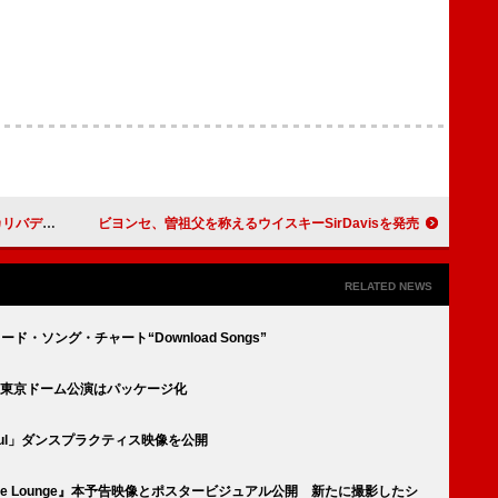
ぐるみバッジ』
ビヨンセ、曽祖父を称えるウイスキーSirDavisを発売
RELATED NEWS
ンロード・ソング・チャート“Download Songs”
初の東京ドーム公演はパッケージ化
ssful」ダンスプラクティス映像を公開
e White Lounge』本予告映像とポスタービジュアル公開 新たに撮影したシ