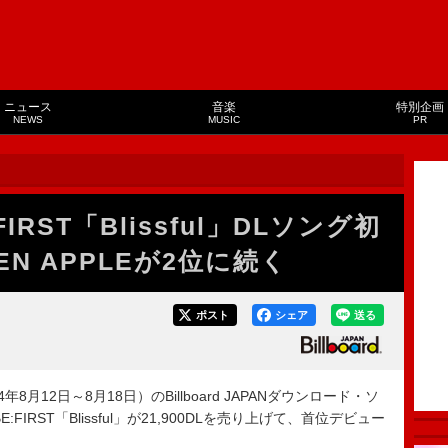
ニュース
音楽
特別企画
NEWS
MUSIC
PR
RST「Blissful」DLソング初
EN APPLEが2位に続く
ポスト
シェア
送る
8月12日～8月18日）のBillboard JAPANダウンロード・ソ
BE:FIRST「Blissful」が21,900DLを売り上げて、首位デビュー