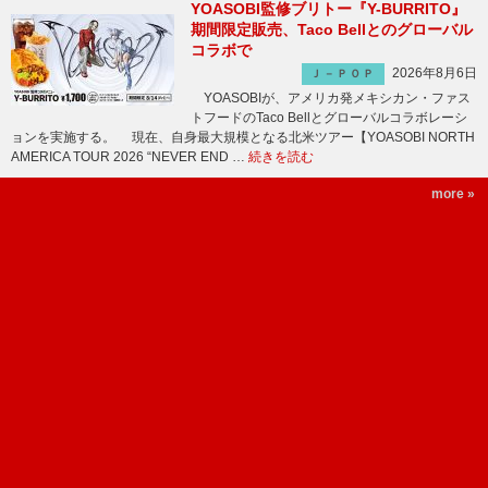
YOASOBI監修ブリトー『Y-BURRITO』
期間限定販売、Taco Bellとのグローバル
コラボで
2026年8月6日
Ｊ－ＰＯＰ
YOASOBIが、アメリカ発メキシカン・ファス
トフードのTaco Bellとグローバルコラボレーシ
ョンを実施する。 現在、自身最大規模となる北米ツアー【YOASOBI NORTH
AMERICA TOUR 2026 “NEVER END …
続きを読む
more »