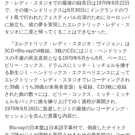
ク・レディ・スタジオでの最後の録音日は1970年8月22日
で、その後ヘンドリックスは8月30日にイングランドのワ
イト島で行われたフェスティバル出演のためにヨーロッパ
に旅立ち、彼の夢を実現したエレクトリック・レディ・ス
タジオに二度と帰ってくることはできなかった。
『エレクトリック・レディ・スタジオ：ヴィジョン』は
3CD+Blu-rayの4枚組。3枚のCDにはジミ・ヘンドリック
スの不慮の死去直前となる1970年6月から8月、ベースに
ビリー・コックス、ドラムスにミッチ・ミッチェルを擁す
る新生ジミ・ヘンドリックス・エクスペリエンスによって
エレクトリック・レディ・スタジオでレコーディングされ
た39曲（うち38曲が未発表音源）を収録。CD3枚に収録
された曲の数々には、ビリー・コックス、ミッチ・ミッチ
ェルをバックに曲を練り上げてゆく過程が展開され、
1970年9月18日に急逝したジミの最後のレコーディング・
セッションを含んだ貴重な内容だ。
Blu-rayの日本盤は日本語字幕付で、倒産したナイトク
ラブ跡がジミの理想を実現させるための最先端のレコーデ