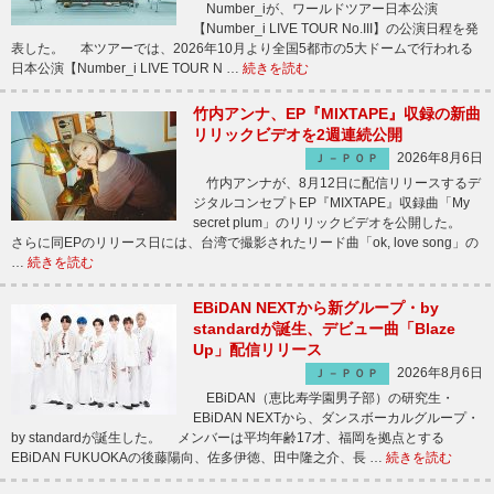
Number_iが、ワールドツアー日本公演
【Number_i LIVE TOUR No.III】の公演日程を発
表した。 本ツアーでは、2026年10月より全国5都市の5大ドームで行われる
日本公演【Number_i LIVE TOUR N …
続きを読む
竹内アンナ、EP『MIXTAPE』収録の新曲
リリックビデオを2週連続公開
2026年8月6日
Ｊ－ＰＯＰ
竹内アンナが、8月12日に配信リリースするデ
ジタルコンセプトEP『MIXTAPE』収録曲「My
secret plum」のリリックビデオを公開した。
さらに同EPのリリース日には、台湾で撮影されたリード曲「ok, love song」の
…
続きを読む
EBiDAN NEXTから新グループ・by
standardが誕生、デビュー曲「Blaze
Up」配信リリース
2026年8月6日
Ｊ－ＰＯＰ
EBiDAN（恵比寿学園男子部）の研究生・
EBiDAN NEXTから、ダンスボーカルグループ・
by standardが誕生した。 メンバーは平均年齢17才、福岡を拠点とする
EBiDAN FUKUOKAの後藤陽向、佐多伊徳、田中隆之介、長 …
続きを読む