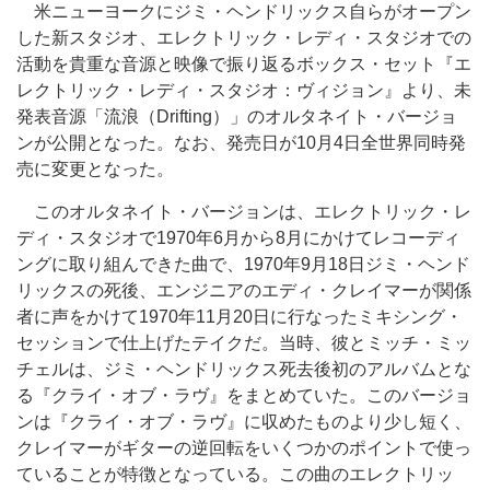
米ニューヨークにジミ・ヘンドリックス自らがオープン
した新スタジオ、エレクトリック・レディ・スタジオでの
活動を貴重な音源と映像で振り返るボックス・セット『エ
レクトリック・レディ・スタジオ：ヴィジョン』より、未
発表音源「流浪（Drifting）」のオルタネイト・バージョ
ンが公開となった。なお、発売日が10月4日全世界同時発
売に変更となった。
このオルタネイト・バージョンは、エレクトリック・レ
ディ・スタジオで1970年6月から8月にかけてレコーディ
ングに取り組んできた曲で、1970年9月18日ジミ・ヘンド
リックスの死後、エンジニアのエディ・クレイマーが関係
者に声をかけて1970年11月20日に行なったミキシング・
セッションで仕上げたテイクだ。当時、彼とミッチ・ミッ
チェルは、ジミ・ヘンドリックス死去後初のアルバムとな
る『クライ・オブ・ラヴ』をまとめていた。このバージョ
ンは『クライ・オブ・ラヴ』に収めたものより少し短く、
クレイマーがギターの逆回転をいくつかのポイントで使っ
ていることが特徴となっている。この曲のエレクトリッ