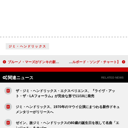
ジミ・ヘンドリックス
ブルーノ・マーズがドンキの新CMに出演、ジングルも書き下ろし
【米ビルボード・ソング・チャート】シャブージー通算6週目のNo.1、2024年首位最長記録タイ
関連ニュース
RELATED NEWS
ザ・ジミ・ヘンドリックス・エクスペリエンス、『ライヴ・アッ
ト・ザ・LAフォーラム』が完全な形で11/18に発売
ジミ・ヘンドリックス、1970年のマウイ公演にまつわる新作ドキュ
メンタリーがリリースへ
ゼイン、故ジミ・ヘンドリックスの80歳の誕生日を祝して名曲「エ
ンジェル」をカバー