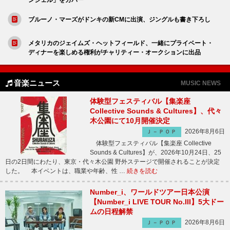
ブルーノ・マーズがドンキの新CMに出演、ジングルも書き下ろし
メタリカのジェイムズ・ヘットフィールド、一緒にプライベート・
ディナーを楽しめる権利がチャリティー・オークションに出品
音楽ニュース
MUSIC NEWS
体験型フェスティバル【集楽座
Collective Sounds & Cultures】、代々
木公園にて10月開催決定
2026年8月6日
Ｊ－ＰＯＰ
体験型フェスティバル【集楽座 Collective
Sounds & Cultures】が、2026年10月24日、25
日の2日間にわたり、東京・代々木公園 野外ステージで開催されることが決定
した。 本イベントは、職業や年齢、性 …
続きを読む
Number_i、ワールドツアー日本公演
【Number_i LIVE TOUR No.III】5大ドー
ムの日程解禁
2026年8月6日
Ｊ－ＰＯＰ