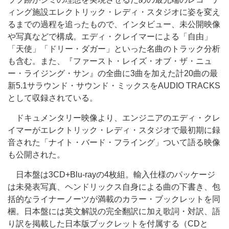
ィング施設エレクトリック・レディ・スタジオに姿を変え
るまでの過程を追ったもので、インタビュー、未公開映像
や写真などで構成。エディ・クレイマーによる「自由」
「天使」「ドリー・ダガー」といった名曲のトラック分析
も含む。また、『ファースト・レイズ・オブ・ザ・ニュ
ー・ライジング・サン』の全曲に3曲を加えた計20曲の最
新5.1サラウンド・サウンド・ミックスをAUDIO TRACKS
として収録されている。
ドキュメンタリー映像より、エンジニアのエディ・クレ
イマーがエレクトリック・レディ・スタジオで最初期に録
音された「ナイト・バード・フライング」ついて語る映像
も公開された。
日本盤は3CD+Blu-rayの4枚組。輸入仕様のパッケージ
は未発表写真、ヘンドリックス自身による曲の下書き、包
括的なライナーノーツが満載のカラー・ブックレットを同
梱。日本盤には英文解説の完全翻訳に加え歌詞・対訳、語
り訳を掲載した日本版ブックレットを付属する（CDと