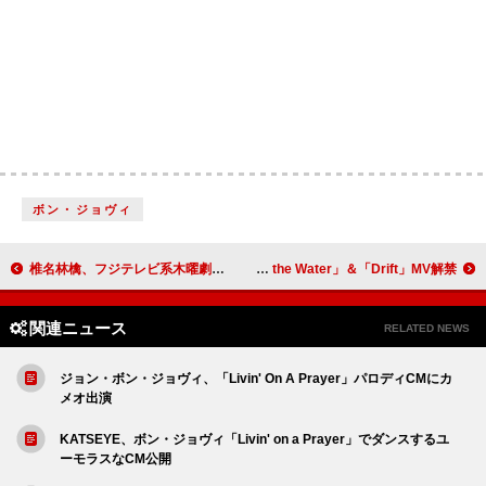
ボン・ジョヴィ
椎名林檎、フジテレビ系木曜劇場『ラストノート』にて主題歌として書き下ろした新曲「裸」が初オンエア
ボノボ、新曲「Fire on the Water」＆「Drift」MV解禁
関連ニュース
RELATED NEWS
ジョン・ボン・ジョヴィ、「Livin' On A Prayer」パロディCMにカ
メオ出演
KATSEYE、ボン・ジョヴィ「Livin' on a Prayer」でダンスするユ
ーモラスなCM公開