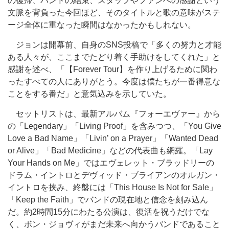
の復帰、バンドの結束、スタッフやファンへの感謝という
文脈を背負った今回ほど、そのタイトルと歌の意味がステ
ージ全体に重なった瞬間はなかったかもしれない。
ジョンは開幕前、自身のSNS投稿で「多くの努力と才能
ある人々が、ここまでたどり着く手助けをしてくれた」と
感謝を述べ、「【Forever Tour】を作り上げるために関わ
ったすべての人にありがとう。今度は僕たちが一番得意な
ことをする番だ」と意気込みを示していた。
セットリストは、最新アルバム『フォーエヴァー』から
の「Legendary」「Living Proof」を含みつつ、「You Give
Love a Bad Name」「Livin’ on a Prayer」「Wanted Dead
or Alive」「Bad Medicine」などの代表曲も網羅。「Lay
Your Hands on Me」ではエヴェレット・ブラッドリーの
ドラム・イントロとデヴィッド・ブライアンのオルガン・
イントロを挟み、終盤には「This House Is Not for Sale」
「Keep the Faith」でバンドの現在地と信念を刻み込ん
だ。約2時間15分にわたる公演は、復活を祝うだけでな
く、ボン・ジョヴィがまだ未来へ向かうバンドであること