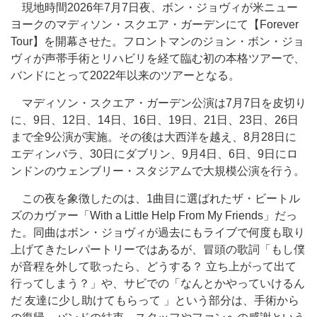
現地時間2026年7月7日夜、ボン・ジョヴィが米ニュー
ヨークのマディソン・スクエア・ガーデンにて【Forever
Tour】を開幕させた。フロントマンのジョン・ボン・ジョ
ヴィが声帯手術とリハビリを経て臨む初の本格ツアーで、
バンドにとって2022年以来のツアーとなる。
マディソン・スクエア・ガーデン公演は7月7日を皮切り
に、9日、12日、14日、16日、19日、21日、23日、26日
まで全9公演が実施。その後は大西洋を越え、8月28日に
エディンバラ、30日にダブリン、9月4日、6日、9日にロ
ンドンのウェンブリー・スタジアムで大規模公演を行う。
この夜を象徴したのは、1曲目に選ばれたザ・ビートル
ズのカヴァー「With a Little Help From My Friends」だっ
た。同曲はボン・ジョヴィが過去にもライブで何度も取り
上げてきたレパートリーではあるが、冒頭の歌詞「もし僕
が音程を外して歌ったら、どうする？ 立ち上がって出て
行ってしまう？」や、サビでの「なんとかやっていけるん
だ 友達に少し助けてもらって 」という部分は、手術から