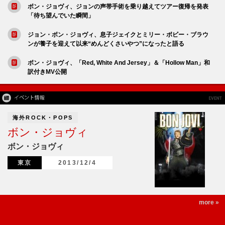
ボン・ジョヴィ、ジョンの声帯手術を乗り越えてツアー復帰を発表
「待ち望んでいた瞬間」
ジョン・ボン・ジョヴィ、息子ジェイクとミリー・ボビー・ブラウ
ンが養子を迎えて以来“めんどくさいやつ”になったと語る
ボン・ジョヴィ、「Red, White And Jersey」＆「Hollow Man」和
訳付きMV公開
海外ROCK・POPS
ボン・ジョヴィ
ボン・ジョヴィ
東京
2013/12/4
more »