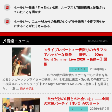
ホールジー新曲「The End」公開、ループスとT細胞疾患と診断され
ていたことを明かす
ホールジー、ニューALからの最初のシングルを発表「今作で明らか
にすることがたくさんある」
音楽ニュース
MUSIC NEWS
＜ライブレポート＞一夜限りのカラフル
でハッピーな祝祭――映秀。、【One
Night Summer Live 2026 ～色祭～】開
催
2026年8月9日
Ｊ－ＰＯＰ
10代20代の同世代リスナーを中心に注目を集
めるシンガーソングライターの映秀。が、8月1日に東京・Spotify O-WESTにて
一夜限りのワンマンライブ【One Night Summer Live 2026 ～色祭～】を開催し
た。 夏 …
続きを読む
「自分だけの1冊との出会いを」――全国
の本屋パーティ【本パ】がスタート
2026年8月9日
Ｊ－ＰＯＰ