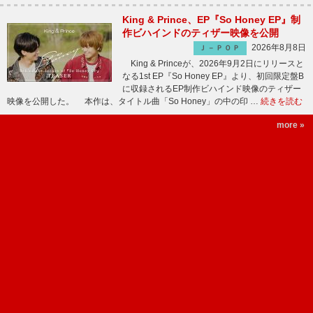
King & Prince、EP『So Honey EP』制
作ビハインドのティザー映像を公開
2026年8月8日
Ｊ－ＰＯＰ
King & Princeが、2026年9月2日にリリースと
なる1st EP『So Honey EP』より、初回限定盤B
に収録されるEP制作ビハインド映像のティザー
映像を公開した。 本作は、タイトル曲「So Honey」の中の印 …
続きを読む
more »