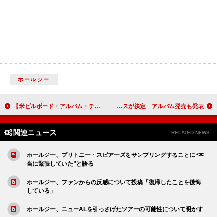
ホールジー
【米ビルボード・アルバム・チャート】テイラー・スウィフト『TTPD』通算15週目の首位、キャロル・キング『つづれおり』の記録と並ぶ
Mega Shinnosuke、chelmicoを迎えた新曲のリリースが決定 アルバム発売も発表
関連ニュース
RELATED NEWS
ホールジー、ブリトニー・スピアーズをサンプリングすることに“本
当に緊張していた”と語る
ホールジー、ファンからの反感について投稿「復帰したことを後悔
している」
ホールジー、ニューALを引っさげたツアーの可能性について明かす