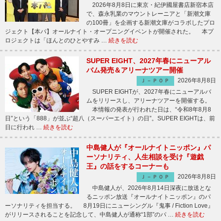
2026年8月8日に東京・紀伊國屋書店新宿本店
で、森永乳業のマウントレーニアと「新潮文庫
の100冊」を企画する新潮文庫がコラボしたプロ
ジェクト【本パ】オールナイト・オープニングイベントが開催された。 本プ
ロジェクトは「ほんとのひとやすみ …
続きを読む
SUPER EIGHT、2027年春にニューアル
バム発売＆アリーナツアー開催
2026年8月8日
Ｊ－ＰＯＰ
SUPER EIGHTが、2027年春にニューアルバ
ムをリリースし、アリーナツアーを開催する。
本情報の発表が行われた日は、“令和8年8月8
日”という「888」が並ぶ“超八（スーパーエイト）の日”。SUPER EIGHTは、前
日に行われ …
続きを読む
中島健人が『オールナイトニッポン』パ
ーソナリティ、人生相談を受け『遊戯
王』の話をするコーナーも
2026年8月8日
Ｊ－ＰＯＰ
中島健人が、2026年8月14日深夜に放送とな
るニッポン放送『オールナイトニッポン』のパ
ーソナリティを担当する。 8月19日にニューシングル『鬼事 / Fiction Love』
がリリースされることを記念して、中島健人が通称“1部”のパ …
続きを読む