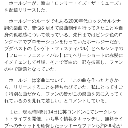
ホールジーが、新曲「ロンリー・イズ・ザ・ミューズ」
を配信リリースした。
ホールジーのルーツでもある2000年代ロック/オルタナ
調の楽曲で、苦悩を耐えて楽曲制作を行ってきたことや自
身の孤独感について歌っている。先日まではピンク色のロ
ングヘアでプロモーションを行っていたホールジーだが、
ブダペストの【シゲト・フェスティバル】とヘルシンキの
【フロー・フェスティバル】にてベリーショートの赤髪に
イメチェンして登場、そこで楽曲の一部を披露し、ファン
の中で話題となっていた。
ホールジーは楽曲について、「この曲を作ったときか
ら、リリースすることを待ちわびていた。私にとってすご
く特別な曲だから、ファンの皆がこの楽曲を気に入ってく
れているのを見れて嬉しい」とコメントしている。
また、現地時間8月14日に英ロンドンにてシークレッ
ト・ライブを開催。いち早く情報をキャッチし、無料ライ
ブへのチケットを確保したラッキーなファンら約200名が