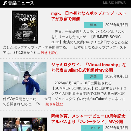
音楽ニュース
MUSIC NEWS
mgk、 日本初となるポップアップ・スト
アが原宿で開催
2026年8月6日
洋楽
先日、千葉雄喜とのコラボ・シングル「JJK」
をリリースしたmgkが、【SUMMER SONIC
2026】出演のため約7年ぶりに来日することを記
念したポップアップ・ストアを開催する。 日本初となるポップアップ・スト
アは、8月12日から8 …
続きを読む
ジャミロクワイ、「Virtual Insanity」な
ど代表曲3曲の公式和訳付MV公開
2026年8月6日
洋楽
2026年8月14日～16日に開催される
【SUMMER SONIC 2026】に出演するジャミロ
クワイの詞世界を日本語で体感できる公式和訳
付MVが公開となった。 今回、ジャミロクワイの公式YouTubeチャンネルに
て公開されたのは、「V …
続きを読む
岡崎体育、メジャーデビュー10周年記念
アルバムより「ネバーランド」MV公開
2026年8月5日
Ｊ－ＰＯＰ