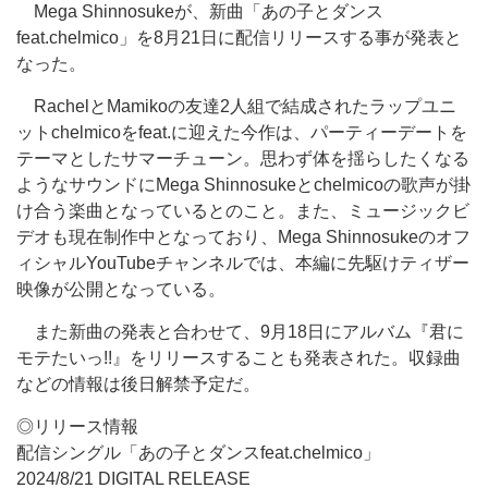
Mega Shinnosukeが、新曲「あの子とダンス
feat.chelmico」を8月21日に配信リリースする事が発表と
なった。
RachelとMamikoの友達2人組で結成されたラップユニ
ットchelmicoをfeat.に迎えた今作は、パーティーデートを
テーマとしたサマーチューン。思わず体を揺らしたくなる
ようなサウンドにMega Shinnosukeとchelmicoの歌声が掛
け合う楽曲となっているとのこと。また、ミュージックビ
デオも現在制作中となっており、Mega Shinnosukeのオフ
ィシャルYouTubeチャンネルでは、本編に先駆けティザー
映像が公開となっている。
また新曲の発表と合わせて、9月18日にアルバム『君に
モテたいっ!!』をリリースすることも発表された。収録曲
などの情報は後日解禁予定だ。
◎リリース情報
配信シングル「あの子とダンスfeat.chelmico」
2024/8/21 DIGITAL RELEASE