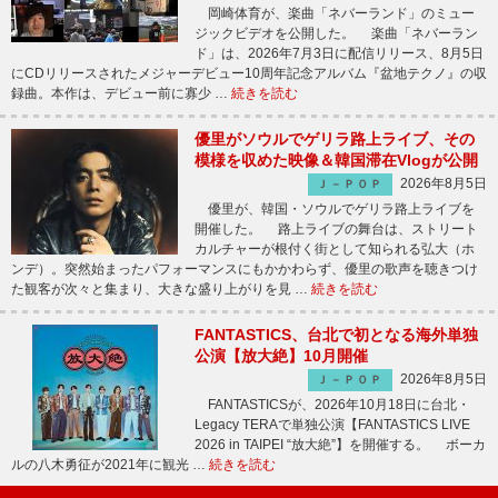
岡崎体育が、楽曲「ネバーランド」のミュー
ジックビデオを公開した。 楽曲「ネバーラン
ド」は、2026年7月3日に配信リリース、8月5日
にCDリリースされたメジャーデビュー10周年記念アルバム『盆地テクノ』の収
録曲。本作は、デビュー前に寡少 …
続きを読む
優里がソウルでゲリラ路上ライブ、その
模様を収めた映像＆韓国滞在Vlogが公開
2026年8月5日
Ｊ－ＰＯＰ
優里が、韓国・ソウルでゲリラ路上ライブを
開催した。 路上ライブの舞台は、ストリート
カルチャーが根付く街として知られる弘大（ホ
ンデ）。突然始まったパフォーマンスにもかかわらず、優里の歌声を聴きつけ
た観客が次々と集まり、大きな盛り上がりを見 …
続きを読む
FANTASTICS、台北で初となる海外単独
公演【放大絶】10月開催
2026年8月5日
Ｊ－ＰＯＰ
FANTASTICSが、2026年10月18日に台北・
Legacy TERAで単独公演【FANTASTICS LIVE
2026 in TAIPEI “放大絶”】を開催する。 ボーカ
ルの八木勇征が2021年に観光 …
続きを読む