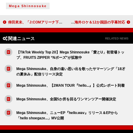
Mega Shinnosuke
倖田來未、「J:COMアリーナ下関」の新設を記念したライブを開催
Number_i、1stAL『No.I』リードトラック「INZM」MV公開 全編海外ロケ＆12か国語の字幕対応
関連ニュース
RELATED NEWS
【TikTok Weekly Top 20】Mega Shinnosuke「愛とU」初登場トッ
プ、FRUITS ZIPPER “Nポーズ”が拡散中
Mega Shinnosuke、自身の遠い思い出を歌ったサマーソング「18才
の夏休み」配信リリース決定
Mega Shinnosuke、【2MAN TOUR『hello...』】公式レポート到着
Mega Shinnosuke、全国5か所を回るワンマンツアー開催決定
Mega Shinnosuke、ニューEP『hello.wav』リリース＆EPから
「hello shoegaze...」MV公開