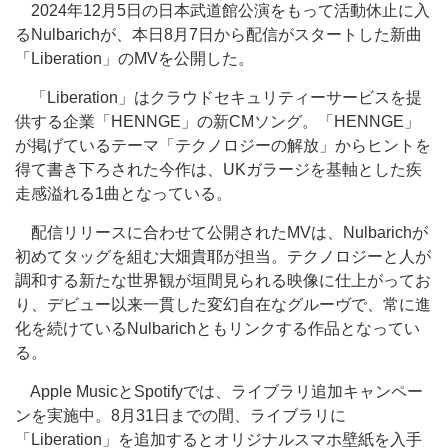
2024年12月5日の日本武道館公演をもって活動休止に入
るNulbarichが、本日8月7日から配信がスタートした新曲
「Liberation」のMVを公開した。
「Liberation」はクラウドセキュリティーサービスを提
供する企業「HENNGE」の新CMソング。「HENNGE」
が掲げているテーマ「テクノロジーの解放」からヒントを
得て書き下ろされた今作は、UKガラージを基軸とした疾
走感溢れる1曲となっている。
配信リリースに合わせて公開されたMVは、Nulbarichが
初めてタッグを組む大畑貴耶が担当。テクノロジーと人が
調和する新たな世界観が垣間見られる映像に仕上がってお
り、デビュー以来一貫した変幻自在なグルーヴで、常に進
化を続けているNulbarichともリンクする作品となってい
る。
Apple MusicとSpotifyでは、ライブラリ追加キャンペー
ンを実施中。8月31日までの間、ライブラリに
「Liberation」を追加するとオリジナルスマホ壁紙を入手