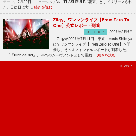
テーマ。7月29日にニューシングル『FLASHBULB / 花束』としてリリースされ
た、日に日に大 …
続きを読む
Zilqy、ワンマンライブ【From Zero To
One】公式レポート到着
2026年8月6日
Ｊ－ＰＯＰ
Zilqyが2026年7月11日、東京・Veats Shibuya
にてワンマンライブ【From Zero To One】を開
催し、そのオフィシャルレポートが到着した。
「『Birth of Riot』、Zilqyのムーヴメントとして暴動 …
続きを読む
more »