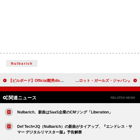
Nulbarich
【ビルボード】Official髭男dism『Rejoice』2週連続DLアルバム首位、ゆず／Adoが続く
『トロット・ガールズ・ジャパン』発の新グループsisが今秋デビュー、デビュー曲はヒャダインがプロデュース
関連ニュース
RELATED NEWS
Nulbarich、新曲はSaaS企業のCMソング「Liberation」
Def Tech×JQ（Nulbarich）の新曲がタイアップ、『エンドレス・サ
マー デジタルリマスター版』予告解禁