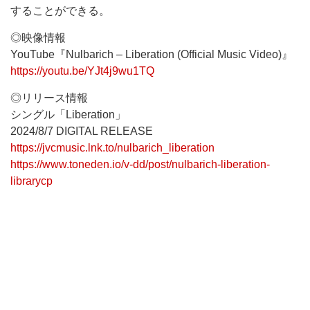
することができる。
◎映像情報
YouTube『Nulbarich – Liberation (Official Music Video)』
https://youtu.be/YJt4j9wu1TQ
◎リリース情報
シングル「Liberation」
2024/8/7 DIGITAL RELEASE
https://jvcmusic.lnk.to/nulbarich_liberation
https://www.toneden.io/v-dd/post/nulbarich-liberation-
librarycp