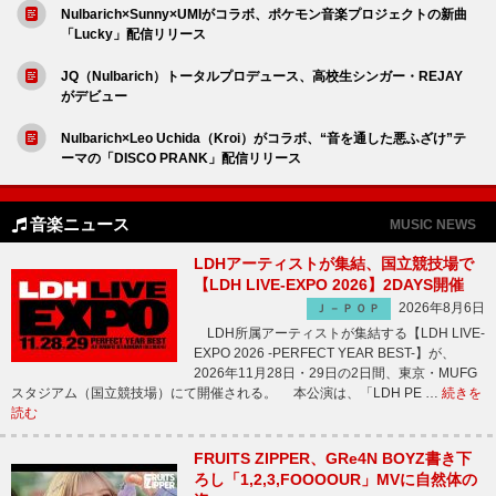
Nulbarich×Sunny×UMIがコラボ、ポケモン音楽プロジェクトの新曲
「Lucky」配信リリース
JQ（Nulbarich）トータルプロデュース、高校生シンガー・REJAY
がデビュー
Nulbarich×Leo Uchida（Kroi）がコラボ、“音を通した悪ふざけ”テ
ーマの「DISCO PRANK」配信リリース
音楽ニュース
MUSIC NEWS
LDHアーティストが集結、国立競技場で
【LDH LIVE-EXPO 2026】2DAYS開催
2026年8月6日
Ｊ－ＰＯＰ
LDH所属アーティストが集結する【LDH LIVE-
EXPO 2026 -PERFECT YEAR BEST-】が、
2026年11月28日・29日の2日間、東京・MUFG
スタジアム（国立競技場）にて開催される。 本公演は、「LDH PE …
続きを
読む
FRUITS ZIPPER、GRe4N BOYZ書き下
ろし「1,2,3,FOOOOUR」MVに自然体の