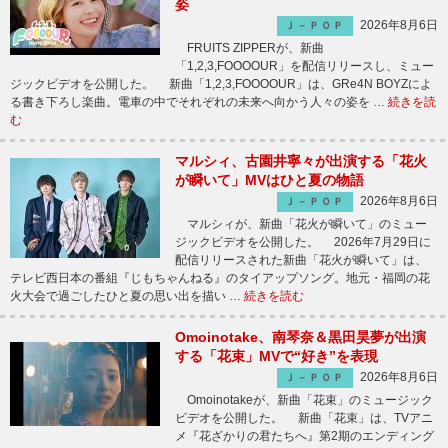
姿
2026年8月6日
Ｊ－ＰＯＰ
FRUITS ZIPPERが、新曲
「1,2,3,FOOOOUR」を配信リリースし、ミュー
ジックビデオを公開した。 新曲「1,2,3,FOOOOUR」は、GRe4N BOYZによ
る書き下ろし楽曲。電車の中でそれぞれの未来へ向かう人々の姿を …
続きを読
む
マルシィ、古園井寧々が出演する「花火
が瞬いて」MVはひと夏の物語
2026年8月6日
Ｊ－ＰＯＰ
マルシィが、新曲「花火が瞬いて」のミュー
ジックビデオを公開した。 2026年7月29日に
配信リリースされた新曲「花火が瞬いて」は、
テレビ西日本の番組『じもちゃんねる』のタイアップソング。地元・福岡の花
火大会で過ごしたひと夏の思い出を描い …
続きを読む
Omoinotake、南琴奈＆黒田昊夢が出演
する「花束」MVで“好き”を表現
2026年8月6日
Ｊ－ＰＯＰ
Omoinotakeが、新曲「花束」のミュージック
ビデオを公開した。 新曲「花束」は、TVアニ
メ『花ざかりの君たちへ』第2期のエンディング