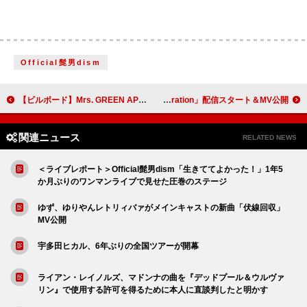
Official髭男dism
【ビルボード】Mrs. GREEN APPLE「ライラック」7週連続ストリーミング首位 GEMN「ファタール」トップ10返り咲き
Nulbarich、CMソングの新曲「Liberation」配信スタート＆MV公開
関連ニュース
RELATED NEWS
＜ライブレポート＞Official髭男dism「生きててよかった！」1年5
か月ぶりのワンマンライブで見せた圧巻のステージ
ゆず、ゆりやんレトリィバァがメインキャストの新曲「伏線回収」
MV公開
宇多田ヒカル、6年ぶりの全国ツアーが開幕
ライアン・レイノルズ、マドンナの曲を『デッドプール＆ウルヴァ
リン』で使用する許可を得るために本人に直談判したと明かす