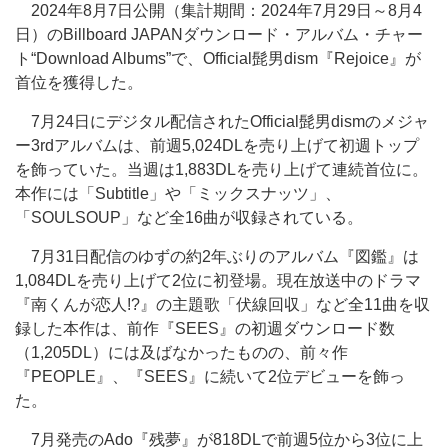
2024年8月7日公開（集計期間：2024年7月29日～8月4
日）のBillboard JAPANダウンロード・アルバム・チャー
ト“Download Albums”で、Official髭男dism『Rejoice』が
首位を獲得した。
7月24日にデジタル配信されたOfficial髭男dismのメジャ
ー3rdアルバムは、前週5,024DLを売り上げて初週トップ
を飾っていた。当週は1,883DLを売り上げて連続首位に。
本作には「Subtitle」や「ミックスナッツ」、
「SOULSOUP」など全16曲が収録されている。
7月31日配信のゆずの約2年ぶりのアルバム『図鑑』は
1,084DLを売り上げて2位に初登場。現在放送中のドラマ
『南くんが恋人!?』の主題歌「伏線回収」など全11曲を収
録した本作は、前作『SEES』の初週ダウンロード数
（1,205DL）には及ばなかったものの、前々作
『PEOPLE』、『SEES』に続いて2位デビューを飾っ
た。
7月発売のAdo『残夢』が818DLで前週5位から3位に上