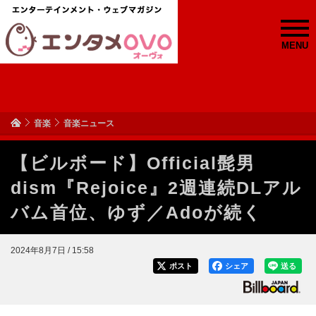
MENU
音楽
音楽ニュース
【ビルボード】Official髭男
dism『Rejoice』2週連続DLアル
バム首位、ゆず／Adoが続く
2024年8月7日 / 15:58
ポスト
シェア
送る