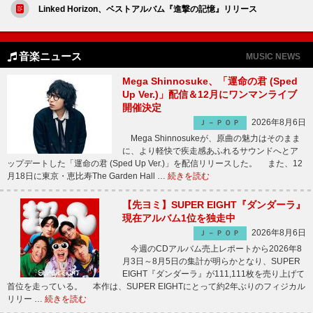
Linked Horizon、ベストアルバム『進撃の記憶』リリース
音楽ニュース
MUSIC NEWS
Mega Shinnosuke、「運命の君 (Sped
Up Ver.)」配信＆12月にワンマンライブ
開催決定
2026年8月6日
Ｊ－ＰＯＰ
Mega Shinnosukeが、原曲の魅力はそのまま
に、より軽快で疾走感あふれるサウンドへとア
ップデートした「運命の君 (Sped Up Ver.)」を配信リリースした。 また、12
月18日に東京・恵比寿The Garden Hall …
続きを読む
【先ヨミ】SUPER EIGHT『ダンダーラ』
現在アルバム1位を独走中
2026年8月6日
Ｊ－ＰＯＰ
今週のCDアルバム売上レポートから2026年8
月3日～8月5日の集計が明らかとなり、SUPER
EIGHT『ダンダーラ』が111,111枚を売り上げて
首位を走っている。 本作は、SUPER EIGHTにとって約2年ぶりのフィジカル
リリー …
続きを読む