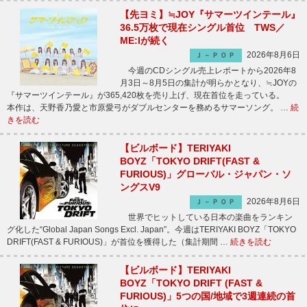
【先ヨミ】≒JOY『サマーツインテール』
36.5万枚で現在シングル首位 TWS／
ME:Iが続く
2026年8月6日
Ｊ－ＰＯＰ
今週のCDシングル売上レポートから2026年8
月3日～8月5日の集計が明らかとなり、≒JOYの
『サマーツインテール』が365,420枚を売り上げ、現在首位を走っている。
本作は、天野香乃愛と市原愛弓がダブルセンターを務めるサマーソング。 …
続
きを読む
【ビルボード】TERIYAKI
BOYZ「TOKYO DRIFT(FAST &
FURIOUS)」グローバル・ジャパン・ソ
ングスV9
2026年8月6日
Ｊ－ＰＯＰ
世界でヒットしている日本の楽曲をランキン
グ化した“Global Japan Songs Excl. Japan”。今週はTERIYAKI BOYZ「TOKYO
DRIFT(FAST & FURIOUS)」が首位を獲得した（集計期間 …
続きを読む
【ビルボード】TERIYAKI
BOYZ「TOKYO DRIFT (FAST &
FURIOUS)」5つの国/地域で3週連続の首