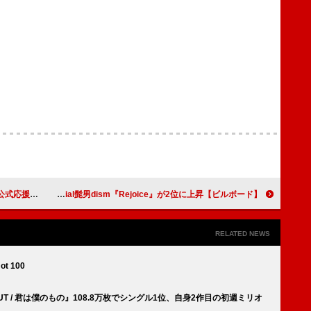
拍音」MV公開
【ビルボード】SUPER EIGHT『SUPER EIGHT』総合アルバム首位獲得 Official髭男dism『Rejoice』が2位に上昇
RELATED NEWS
ot 100
OUT / 君は僕のもの』108.8万枚でシングル1位、自身2作目の初週ミリオ