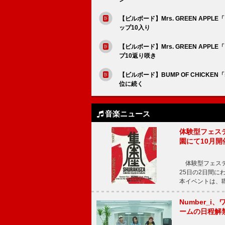
【ビルボード】Mrs. GREEN APP
ップ10入り
【ビルボード】Mrs. GREEN AP
プ10返り咲き
【ビルボード】BUMP OF CHICKEN
位に続く
音楽ニュース
体験型フェスティバ
園にて10月開
体験型フェスティバル
25日の2日間
本イベントは、
Number_i、
ームの日程解