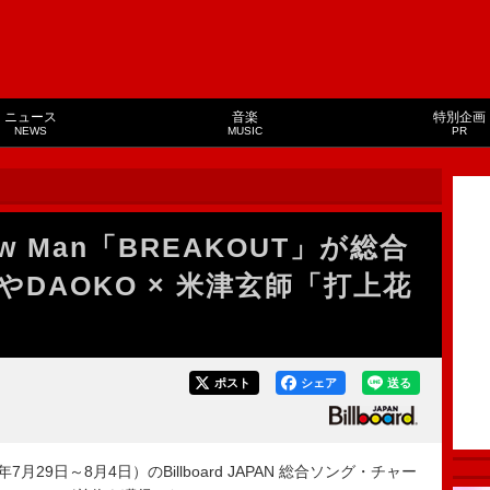
ニュース
音楽
特別企画
NEWS
MUSIC
PR
 Man「BREAKOUT」が総合
やDAOKO × 米津玄師「打上花
ポスト
シェア
送る
月29日～8月4日）のBillboard JAPAN 総合ソング・チャー