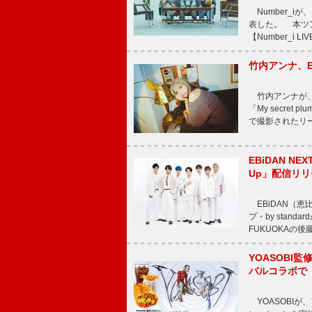
Number_iが、
表した。 本ツア
【Number_i LI
竹内アンナ、E
竹内アンナが、8
「My secre
で撮影されたリード曲
EBiDAN N
Up」配信リリ
EBiDAN（恵
プ・by stan
FUKUOKAの
YOASOBI監
バルコラボで
YOASOBIが