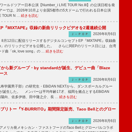
ワールドツアー日本公演【Number_i LIVE TOUR No.III】の公演日程を発
ーでは、2026年10月より全国5都市の5大ドームで行われる日本公演
VE TOUR N …
続きを読む
P『MIXTAPE』収録の新曲リリックビデオを2週連続公開
2026年8月6日
Ｊ－ＰＯＰ
月12日に配信リリースするデジタルコンセプトEP『MIXTAPE』収録曲
t plum」のリリックビデオを公開した。 さらに同EPのリリース日には、台湾
「ok, love song」の …
続きを読む
EXTから新グループ・by standardが誕生、デビュー曲「Blaze
ース
2026年8月6日
Ｊ－ＰＯＰ
比寿学園男子部）の研究生・EBiDAN NEXTから、ダンスボーカルグルー
dardが誕生した。 メンバーは平均年齢17才、福岡を拠点とするEBiDAN
後藤陽向、佐多伊徳、田中隆之介、長 …
続きを読む
修ブリトー『Y-BURRITO』期間限定販売、Taco Bellとのグロー
2026年8月6日
Ｊ－ＰＯＰ
、アメリカ発メキシカン・ファストフードのTaco Bellとグローバルコラボ