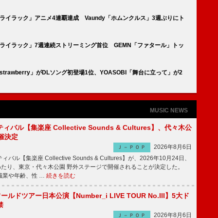
LE「ライラック」アニメ4連覇達成 Vaundy「ホムンクルス」3週ぶりにト
PLE「ライラック」7週連続ストリーミング首位 GEMN「ファタール」トッ
「strawberry」がDLソング初登場1位、YOASOBI「舞台に立って」が2
MUSIC NEWS
ル【集楽座 Collective Sounds & Cultures】、代々木公
催決定
2026年8月6日
Ｊ－ＰＯＰ
【集楽座 Collective Sounds & Cultures】が、2026年10月24日、
にわたり、東京・代々木公園 野外ステージで開催されることが決定した。
職業や年齢、性 …
続きを読む
ワールドツアー日本公演【Number_i LIVE TOUR No.III】5大ド
禁
2026年8月6日
Ｊ－ＰＯＰ