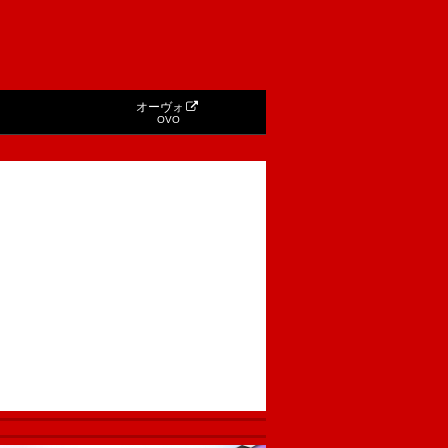
オーヴォ
OVO