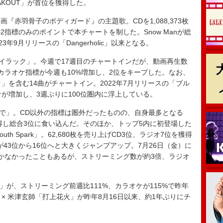
「BREAKOUT」が首位を獲得した。
赤羽骨子のボディガード』の主題歌。CDを1,088,373枚
指標のみのポイントで本チャートを制した。Snow Manが総
年9月リリースの「Dangerholic」以来となる。
LE「ライラック」。今週で17週目のチャートインだが、動画再生数
カラオケ指標が今週も10%増加し、2位をキープした。なお、
イラック」を含む14曲がチャートイン。2022年7月リリースの「ブル
カラオケが増加し、3週ぶりに100位圏内に浮上している。
いで」。CD以外の指標は圏外だったものの、自身最多となる
を獲得し総合3位に食い込んだ。そのほか、トップ5内に初登場した
IBE「Youth Spark」。62,680枚を売り上げCD3位、ラジオ7位を獲得
が43位から16位へと大きくジャンプアップ。7月26日（金）に
かなかったこともあるが、ストリーミング数が約3倍、ラジオ
」が、ストリーミング前週比111%、カラオケが115%で昨年
O × 米津玄師「打上花火」が昨年8月16日以来、約1年ぶりにチ