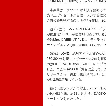
ト“JAPAN Hot 100”でSnow Man
本楽曲は、ラウールが主演を務める映画『
売り上げてセールス首位、ラジオ首位の2
合首位を獲得するのは今作が9作目、2023
続く2位は、Mrs. GREEN APP
が前週比135%、毎週増加し続けている
今週Mrs. GREEN APPLEは「ラ
ーアンビエンス (feat.asmi)」は
3位は=LOVE「絶対アイドル辞めな
260,304枚を売り上げセールス2位
のはLIL LEAGUE from EXILE TR
した。またYOASOBI「舞台に立って」
リリースされ、先週は集計期間が3日し
が約2.5倍増加している。
他には夏ソングが再浮上。aiko「花火
の9月6日以来、約11カ月ぶり、DAOK
ャートインを果たした。