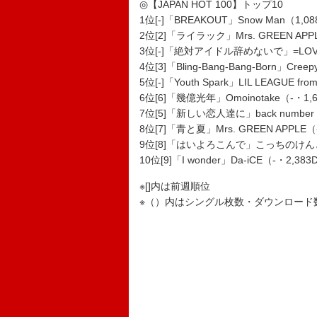
◎【JAPAN HOT 100】トップ10
1位[-]「BREAKOUT」Snow Man（1,0
2位[2]「ライラック」Mrs. GREEN APPL
3位[-]「絶対アイドル辞めないで」=LOVE
4位[3]「Bling-Bang-Bang-Born」Cre
5位[-]「Youth Spark」LIL LEAGUE fr
6位[6]「幾億光年」Omoinotake（-・1,6
7位[5]「新しい恋人達に」back number（
8位[7]「青と夏」Mrs. GREEN APPLE（
9位[8]「はいよろこんで」こっちのけんと（-
10位[9]「I wonder」Da-iCE（-・2,38
※[]内は前週順位
※（）内はシングル枚数・ダウンロード