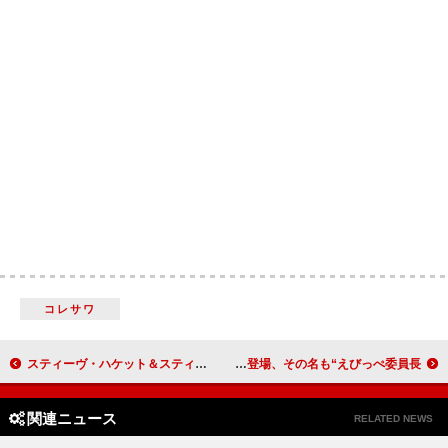
コレサワ
スティーヴ・ハケット＆スティーヴ・ロザリー、アルバム『ザ・ロアリング・ウェイヴズ～轟く波』で共演
超特急やM!LKら所属「EBiDAN」15周年の新キャラクター登場、その名も“えびっぺ委員長”
関連ニュース
RELATED NEWS