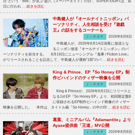
日”という「888」が並ぶ“超八（スーパーエイト）の日”。SUPER EIGHTは、前
日に行われ …
続きを読む
中島健人が『オールナイトニッポン』パ
ーソナリティ、人生相談を受け『遊戯
王』の話をするコーナーも
2026年8月8日
Ｊ－ＰＯＰ
中島健人が、2026年8月14日深夜に放送とな
るニッポン放送『オールナイトニッポン』のパ
ーソナリティを担当する。 8月19日にニューシングル『鬼事 / Fiction Love』
がリリースされることを記念して、中島健人が通称“1部”のパ …
続きを読む
King & Prince、EP『So Honey EP』制
作ビハインドのティザー映像を公開
2026年8月8日
Ｊ－ＰＯＰ
King & Princeが、2026年9月2日にリリースと
なる1st EP『So Honey EP』より、初回限定盤B
に収録されるEP制作ビハインド映像のティザー
映像を公開した。 本作は、タイトル曲「So Honey」の中の印 …
続きを読む
葛葉、ミニアルバム『Adamantite』より
Ayase提供曲「王道」MV公開
2026年8月8日
Ｊ－ＰＯＰ