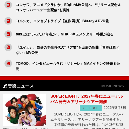
コレサワ、アニメ『クラにか』ED曲のMV公開へ “リリース記念＆
コレサワバースデー生配信”も実施
ヨルシカ、コンセプトライブ【盗作 再演】Blu-ray＆DVD化
tuki.とは“いったい何者か”、NHKドキュメンタリー特番が迫る
『ユイカ』、自身の学生時代の“リア友”も出演の新曲「青春は見え
ない」MV公開
TOMOO、インタビューも含む「ソナーレ」MVメイキング映像を公
開
音楽ニュース
MUSIC NEWS
SUPER EIGHT、2027年春にニューアル
バム発売＆アリーナツアー開催
2026年8月8日
Ｊ－ＰＯＰ
SUPER EIGHTが、2027年春にニューアルバ
ムをリリースし、アリーナツアーを開催する。
本情報の発表が行われた日は、“令和8年8月8