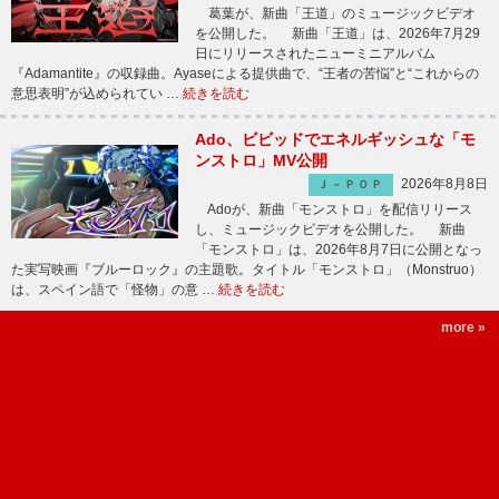
葛葉が、新曲「王道」のミュージックビデオ
を公開した。 新曲「王道」は、2026年7月29
日にリリースされたニューミニアルバム
『Adamantite』の収録曲。Ayaseによる提供曲で、“王者の苦悩”と“これからの
意思表明”が込められてい …
続きを読む
Ado、ビビッドでエネルギッシュな「モ
ンストロ」MV公開
2026年8月8日
Ｊ－ＰＯＰ
Adoが、新曲「モンストロ」を配信リリース
し、ミュージックビデオを公開した。 新曲
「モンストロ」は、2026年8月7日に公開となっ
た実写映画『ブルーロック』の主題歌。タイトル「モンストロ」（Monstruo）
は、スペイン語で「怪物」の意 …
続きを読む
more »