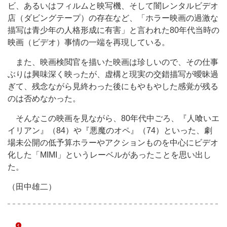
ビ、あるいはフィルムと映写機、そして闇レンタルビデオ
店（ダビングテープ）の存在など、「ホラー映画の過激な
描写は青少年の人格形成に有害」と言われた80年代当時の
映画（ビデオ）事情の一端を再現している。
また、映画検閲官を描いた映画は珍しいので、その仕事
ぶりは興味深く映ったが、虚構と現実の交錯描写が曖昧過
ぎて、残念ながら見終わった後にもやもやした感覚が残る
のは否めなかった。
そんなこの映画を見ながら、80年代中ごろ、『人喰いエ
イリアン』（84）や『悪魔のオペ』（74）といった、劇
場未公開の低予算ホラーやアクションものを中心にビデオ
化した「MIMI」というレーベルがあったことを思い出し
た。
（田中雄二）