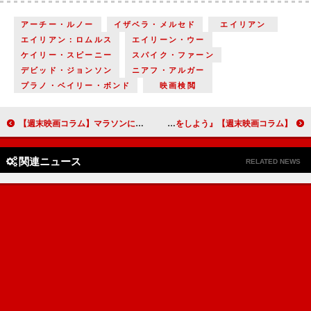
アーチー・ルノー
イザベラ・メルセド
エイリアン
エイリアン：ロムルス
エイリーン・ウー
ケイリー・スピーニー
スパイク・ファーン
デビッド・ジョンソン
ニアフ・アルガー
プラノ・ベイリー・ボンド
映画検閲
【週末映画コラム】マラソンに挑む選手と監督の姿を実話に基づいて描いた『ボストン１９４７』
【週末映画コラム】どちらもだまされる楽しさが味わえる『ヒットマン』／『スオミの話をしよう』
関連ニュース
RELATED NEWS