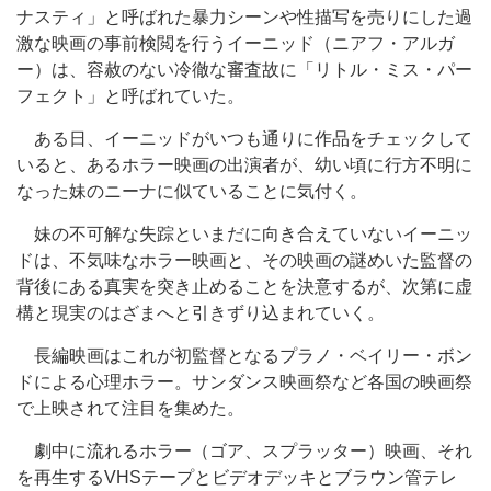
ナスティ」と呼ばれた暴力シーンや性描写を売りにした過
激な映画の事前検閲を行うイーニッド（ニアフ・アルガ
ー）は、容赦のない冷徹な審査故に「リトル・ミス・パー
フェクト」と呼ばれていた。
ある日、イーニッドがいつも通りに作品をチェックして
いると、あるホラー映画の出演者が、幼い頃に行方不明に
なった妹のニーナに似ていることに気付く。
妹の不可解な失踪といまだに向き合えていないイーニッ
ドは、不気味なホラー映画と、その映画の謎めいた監督の
背後にある真実を突き止めることを決意するが、次第に虚
構と現実のはざまへと引きずり込まれていく。
長編映画はこれが初監督となるプラノ・ベイリー・ボン
ドによる心理ホラー。サンダンス映画祭など各国の映画祭
で上映されて注目を集めた。
劇中に流れるホラー（ゴア、スプラッター）映画、それ
を再生するVHSテープとビデオデッキとブラウン管テレ