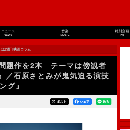
ニュース
音楽
特別企画
NEWS
MUSIC
PR
ほぼ週刊映画コラム
問題作を2本 テーマは傍観者
』／石原さとみが鬼気迫る演技
ング』
ポスト
シェア
送る