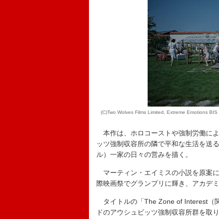
(C)Two Wolves Films Limited, Extreme Emotions BIS 
本作は、ホロコーストや強制労働によ
ッツ強制収容所の隣で平和な生活を送
ル）一家の日々の営みを描く。
マーティン・エイミスの小説を原案に
際映画祭でグランプリに輝き、アカデ
タイトルの「The Zone of Int
ドのアウシュビッツ強制収容所群を取り