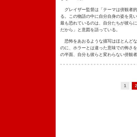
グレイザー監督は「テーマは傍観者的
る。この物語の中に自分自身の姿を見
最も恐れているのは、自分たちが彼ら
だから」と意図を語っている。
恐怖をあおるような描写はほとんどな
のに、ホラーとは違った意味での怖さ
の半面、自分も彼らと変わらない傍観
1