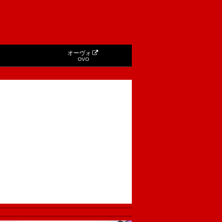
オーヴォ
OVO