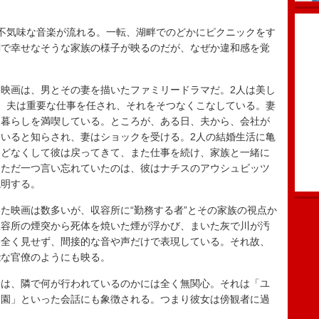
不気味な音楽が流れる。一転、湖畔でのどかにピクニックをす
調で幸せなそうな家族の様子が映るのだが、なぜか違和感を覚
映画は、男とその妻を描いたファミリードラマだ。2人は美し
。夫は重要な仕事を任され、それをそつなくこなしている。妻
た暮らしを満喫している。ところが、ある日、夫から、会社が
いると知らされ、妻はショックを受ける。2人の結婚生活に亀
ほどなくして彼は戻ってきて、また仕事を続け、家族と一緒に
。ただ一つ言い忘れていたのは、彼はナチスのアウシュビッツ
説明する。
映画は数多いが、収容所に“勤務する者”とその家族の視点か
収容所の煙突から死体を焼いた煙が浮かび、まいた灰で川が汚
は全く見せず、間接的な音や声だけで表現している。それ故、
能な官僚のようにも映る。
は、隣で何が行われているのかには全く無関心。それは「ユ
楽園」といった会話にも象徴される。つまり彼女は傍観者に過