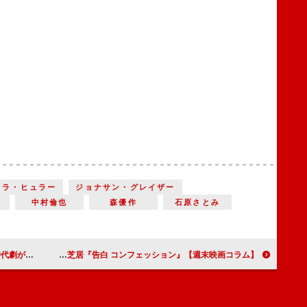
ドラ・ヒュラー
ジョナサン・グレイザー
中村倫也
森優作
石原さとみ
科帳 血闘』
【週末映画コラム】まさに体感する映画『マッドマックス フュリオサ』／ワンシチュエーションの二人芝居『告白 コンフェッション』