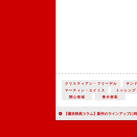
クリスティアン・フリーデル
サン
マーティン・エイミス
ミッシング
関心領域
青木崇高
【週末映画コラム】新作のラインアップに時代劇が並ぶ喜び『碁盤斬り』／『鬼平犯