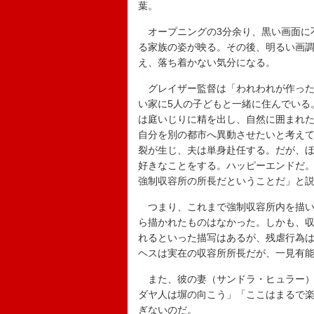
葉。
オープニングの3分余り、黒い画面に
る家族の姿が映る。その後、明るい画
え、落ち着かない気分になる。
グレイザー監督は「われわれが作った
い家に5人の子どもと一緒に住んでいる
は庭いじりに精を出し、自然に囲まれ
自分を別の都市へ異動させたいと考えて
裂が生じ、夫は単身赴任する。だが、
好きなことをする。ハッピーエンドだ
強制収容所の所長だということだ」と
つまり、これまで強制収容所内を描いた
ら描かれたものはなかった。しかも、
れるといった描写はあるが、残虐行為
ヘスは実在の収容所所長だが、一見有
また、彼の妻（サンドラ・ヒュラー）
ダヤ人は塀の向こう」「ここはまるで
ぎないのだ。