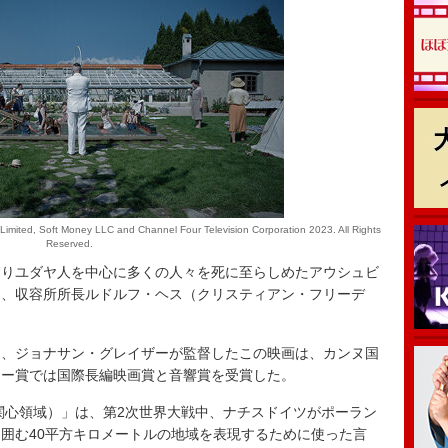
Limited, Soft Money LLC and Channel Four Television Corporation 2023. All Rights
Reserved.
りユダヤ人を中心に多くの人々を死に至らしめたアウシュビ
る、収容所所長ルドルフ・ヘス（クリスティアン・フリーデ
、ジョナサン・グレイザーが監督したこの映画は、カンヌ国
ミー賞では国際長編映画賞と音響賞を受賞した。
erest（関心領域）」は、第2次世界大戦中、ナチスドイツがポーラン
囲む40平方キロメートルの地域を表現するために使った言