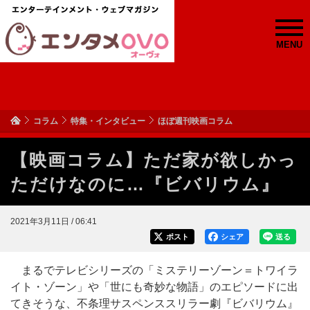
MENU
コラム
特集・インタビュー
ほぼ週刊映画コラム
【映画コラム】ただ家が欲しかっ
ただけなのに…『ビバリウム』
2021年3月11日 / 06:41
ポスト
シェア
送る
まるでテレビシリーズの「ミステリーゾーン＝トワイラ
イト・ゾーン」や「世にも奇妙な物語」のエピソードに出
てきそうな、不条理サスペンススリラー劇『ビバリウム』