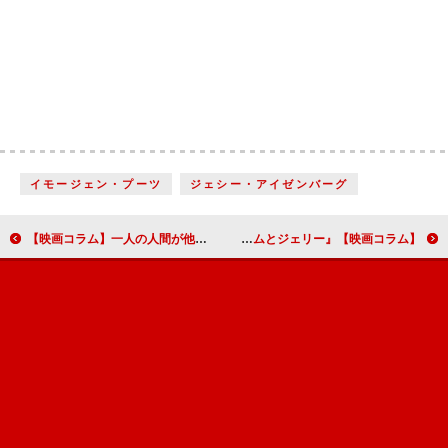
イモージェン・プーツ
ジェシー・アイゼンバーグ
【映画コラム】一人の人間が他者に与える影響力の大きさを知らされる『ラスト・フル・メジャー 知られざる英雄の真実』
【映画コラム】今こそコメディー映画が見たい『まともじゃないのは君も一緒』『トムとジェリー』