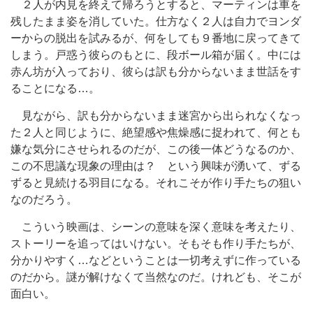
２人が内見を終えて帰ろうとすると、マーティンは車を
残したまま姿を消していた。仕方なく２人は自力でヨンダ
ーからの脱出を試みるが、何をしても９番地に戻ってきて
しまう。戸惑う彼らのもとに、段ボール箱が届く。中には
赤ん坊が入っており、彼らは訳も分からないまま世話をす
ることになる…。
見ながら、訳も分からないまま迷宮から出られなくなっ
た２人と同じように、絶望感や焦燥感に捉われて、何とも
嫌な気分にさせられるのだが、この後一体どうなるのか、
この不思議な現象の理由は？ という興味が湧いて、ずる
ずると見続ける羽目になる。それこそが作り手たちの狙い
なのだろう。
こういう映画は、シーンの意味を深く意味を考えたり、
ストーリーを追ってはいけない。そもそも作り手たちが、
分かりやすく…などということは一切考えずに作っている
のだから。謎が解けなくて当然なのだ。けれども、そこが
面白い。