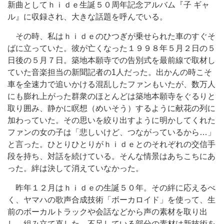
新曲としてｈｉｄｅ生誕５０周年記念アルバム『子 ギャ
ル』に収録され、大きな話題を呼んでいる。
その時、私はｈｉｄｅのひつぎが乗せられた車のすぐそ
ばに立っていた。彼が亡くなった１９９８年５月２日の５
日後の５月７日。築地本願寺での告別式を最前線で取材し
ていた音楽担当の新聞記者の1人だった。出かんの時こそ
車を全速力で追いかける混乱したファンもいたが、数万人
にも膨れ上がった群衆のほとんどは築地本願寺をぐるりと
取り囲み、静かに瞑想（めいそう）するように献花の列に
加わっていた。その思いを絞り出すように明かしてくれた
ファンの女の子は「悲しいけど、つながっているから…」
と言った。ひとりひとりがｈｉｄｅとのそれぞれの交信手
段を持ち、対話を続けている。そんな情景はあちこちにあ
った。絆は決して消えていなかった。
昨年１２月はｈｉｄｅの生誕５０年。その絆に応えるべ
く、ヤマハの歌声合成技術「ボーカロイド」を使って、生
前のボーカルトラックや会話などから声の素材を取り出
し、組み立て直した。不足している部分の素材は新技術を