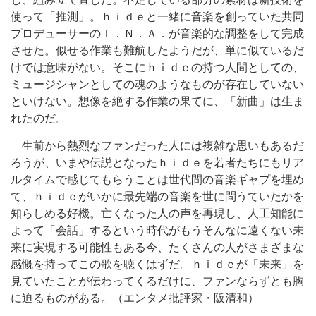
使って「推測」。ｈｉｄｅと一緒に音楽を創っていた共同
プロデューサーのＩ．Ｎ．Ａ．が音楽的な調整をして完成
させた。似せる作業も難航したようだが、単に似ているだ
けでは意味がない。そこにｈｉｄｅの持つ人間としての、
ミュージシャンとしての魂のようなものが存在していない
といけない。想像を絶する作業の果てに、「新曲」は生ま
れたのだ。
生前から熱烈なファンだった人には複雑な思いもあるだ
ろうが、いまや伝説となったｈｉｄｅを若者たちにもリア
ルタイムで感じてもらうことは世代間の音楽ギャプを埋め
て、ｈｉｄｅがいかに最先端の音楽を世に問うていたかを
知らしめる好機。亡くなった人の声を再現し、人工知能に
よって「会話」するという時代がもうそんなに遠くない未
来に実現する可能性もある今、たくさんの人がさまざまな
感慨を持ってこの歌を聴くはずだ。ｈｉｄｅが「未来」を
見ていたことが伝わってくるだけに、ファンならずとも胸
に迫るものがある。（エンタメ批評家・阪清和）