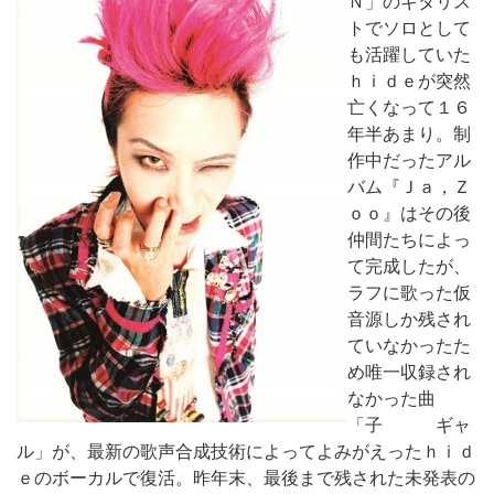
Ｎ」のギタリス
トでソロとして
も活躍していた
ｈｉｄｅが突然
亡くなって１６
年半あまり。制
作中だったアル
バム『Ｊａ，Ｚ
ｏｏ』はその後
仲間たちによっ
て完成したが、
ラフに歌った仮
音源しか残され
ていなかったた
め唯一収録され
なかった曲
「子 ギャ
ル」が、最新の歌声合成技術によってよみがえったｈｉｄ
ｅのボーカルで復活。昨年末、最後まで残された未発表の