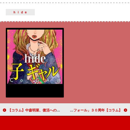
ｈｉｄｅ
【コラム】中森明菜、復活への決意秘めた「Ｒｏｊｏ－Ｔｉｅｒｒａ－」 ５年ぶりの新曲初登場８位
【コラム】鹿賀丈史＆市村正親のゲイ夫婦の哀感が心に響く 「ラ・カージュ・オ・フォール」３０周年