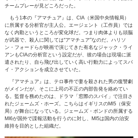
チームプレーが見どころだった。
もう1本の『アマチュア』は、CIA（米国中央情報局）
に所属する分析官が主人公。エージェント（工作員）では
なく内勤というところが変化球だ。つまり肉体よりも頭脳
が武器で、殺人に関しては“アマチュア”なのだ。ハリソ
ン・フォードらが映画で演じてきた有名なジャック・ライ
アンもCIAの分析官という設定だが、彼の場合は現場に派
遣されたり、自ら飛び出していく高い行動力によってスパ
イ・アクションを成立させていた。
『アマチュア』は、テロ事件で妻を殺された男の復讐劇
がメインだが、そこに上司の不正の内部告発を絡めてい
る。監督を務めたのは、ドラマ「窓際のスパイ」で注目さ
れたジェームズ・ホーズ。こちらはイギリスのMI5（保安
局）が舞台になっている。ジェームズ・ボンドの所属する
MI6が国外で諜報活動を行うのに対し、MI5は国内の治安
維持を目的とした組織だ。