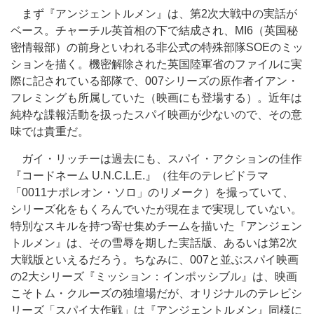
まず『アンジェントルメン』は、第2次大戦中の実話が
ベース。チャーチル英首相の下で結成され、MI6（英国秘
密情報部）の前身といわれる非公式の特殊部隊SOEのミッ
ションを描く。機密解除された英国陸軍省のファイルに実
際に記されている部隊で、007シリーズの原作者イアン・
フレミングも所属していた（映画にも登場する）。近年は
純粋な諜報活動を扱ったスパイ映画が少ないので、その意
味では貴重だ。
ガイ・リッチーは過去にも、スパイ・アクションの佳作
『コードネーム U.N.C.L.E.』（往年のテレビドラマ
「0011ナポレオン・ソロ」のリメーク）を撮っていて、
シリーズ化をもくろんでいたが現在まで実現していない。
特別なスキルを持つ寄せ集めチームを描いた『アンジェン
トルメン』は、その雪辱を期した実話版、あるいは第2次
大戦版といえるだろう。ちなみに、007と並ぶスパイ映画
の2大シリーズ『ミッション：インポッシブル』は、映画
こそトム・クルーズの独壇場だが、オリジナルのテレビシ
リーズ「スパイ大作戦」は『アンジェントルメン』同様に