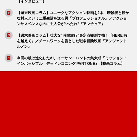
【インタビュー】
【週末映画コラム】ユニークなアクション映画を2本 暗殺者と静か
な村人という二重生活を送る男『プロフェッショナル』／アクショ
ンサスペンスなのに主人公が“へたれ”『アマチュア』
【週末映画コラム】壮大な“時間旅行”を定点観測で描く『HERE 時
を越えて』／チームワークを旨とした戦争冒険映画『アンジェント
ルメン』
今回の敵は進化したAI。イーサン・ハントの集大成『ミッション：
インポッシブル デッドレコニング PART ONE』【映画コラム】