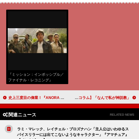
『ミッション：インポッシブル／
ファイナル・レコニング』
(C)2024 PARAMOUNT
PICTURES.
史上三度目の偉業！『ANORA アノーラ』カンヌとのダブル制覇を引き寄せたアカデミー賞のウーマンパワー【コラム】
「なんで私が神説教」第7話で活躍した期待の若手俳優・林裕太に注目！【コラム】
関連ニュース
RELATED NEWS
ラミ・マレック、レイチェル・ブロズナハン「主人公はいわゆるス
パイスリラーには出てこないようなキャラクター」『アマチュア』