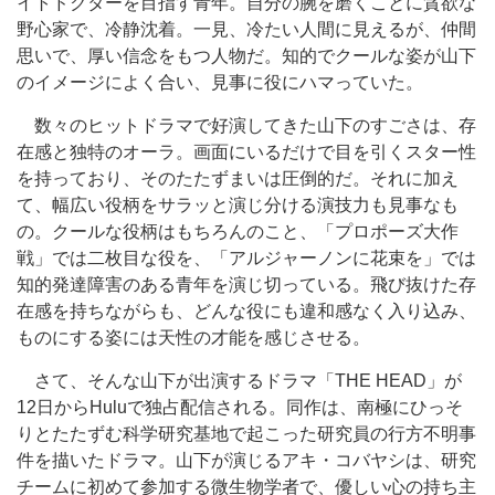
イトドクターを目指す青年。自分の腕を磨くことに貪欲な
野心家で、冷静沈着。一見、冷たい人間に見えるが、仲間
思いで、厚い信念をもつ人物だ。知的でクールな姿が山下
のイメージによく合い、見事に役にハマっていた。
数々のヒットドラマで好演してきた山下のすごさは、存
在感と独特のオーラ。画面にいるだけで目を引くスター性
を持っており、そのたたずまいは圧倒的だ。それに加え
て、幅広い役柄をサラッと演じ分ける演技力も見事なも
の。クールな役柄はもちろんのこと、「プロポーズ大作
戦」では二枚目な役を、「アルジャーノンに花束を」では
知的発達障害のある青年を演じ切っている。飛び抜けた存
在感を持ちながらも、どんな役にも違和感なく入り込み、
ものにする姿には天性の才能を感じさせる。
さて、そんな山下が出演するドラマ「THE HEAD」が
12日からHuluで独占配信される。同作は、南極にひっそ
りとたたずむ科学研究基地で起こった研究員の行方不明事
件を描いたドラマ。山下が演じるアキ・コバヤシは、研究
チームに初めて参加する微生物学者で、優しい心の持ち主