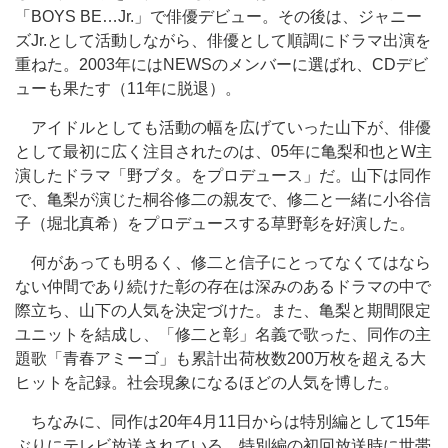
「BOYS BE…Jr.」で俳優デビュー。その後は、ジャニー
ズJr.として活動しながら、俳優として順調にドラマ出演を
重ねた。2003年にはNEWSのメンバーに選ばれ、CDデビ
ューも果たす（11年に脱退）。
アイドルとしても活動の幅を広げていった山下が、俳優
として最初に広く注目されたのは、05年に亀梨和也とW主
演したドラマ「野ブタ。をプロデュース」だ。山下は同作
で、亀梨が演じた桐谷修二の親友で、修二と一緒に小谷信
子（堀北真希）をプロデュースする草野彰を好演した。
何があっても明るく、修二と信子にとってなくてはなら
ない仲間であり続けた彰の存在は深みのあるドラマの中で
際立ち、山下の人気を決定づけた。また、亀梨と期間限定
ユニットを結成し、「修二と彰」名義で歌った、同作の主
題歌「青春アミーゴ」も累計出荷枚数200万枚を超える大
ヒットを記録。社会現象になるほどの人気を博した。
ちなみに、同作は20年4月11日からは特別編として15年
ぶりにテレビ放送されている。特別編の初回放送時に世帯