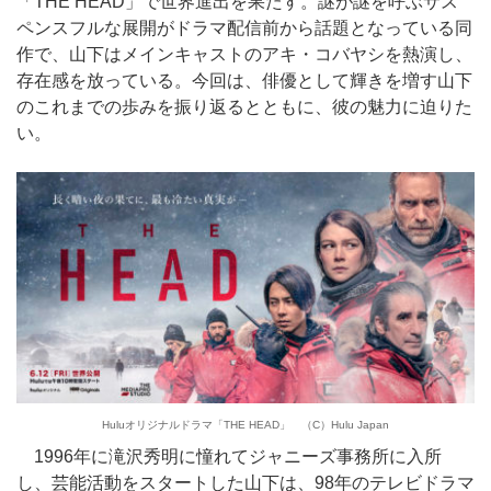
「THE HEAD」で世界進出を果たす。謎が謎を呼ぶサス
ペンスフルな展開がドラマ配信前から話題となっている同
作で、山下はメインキャストのアキ・コバヤシを熱演し、
存在感を放っている。今回は、俳優として輝きを増す山下
のこれまでの歩みを振り返るとともに、彼の魅力に迫りた
い。
Huluオリジナルドラマ「THE HEAD」 （C）Hulu Japan
1996年に滝沢秀明に憧れてジャニーズ事務所に入所
し、芸能活動をスタートした山下は、98年のテレビドラマ