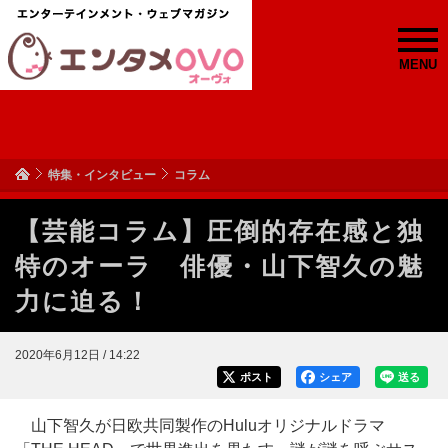
MENU
特集・インタビュー
コラム
【芸能コラム】圧倒的存在感と独
特のオーラ 俳優・山下智久の魅
力に迫る！
2020年6月12日 / 14:22
ポスト
シェア
送る
山下智久が日欧共同製作のHuluオリジナルドラマ