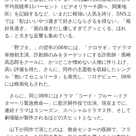
平均視聴率11パーセント（ビデオリサーチ調べ、関東地
区）を記録するなど、いまだに根強い人気を誇り、SNS上
では「彰はいいやつ過ぎて好きにならざるを得ない」「格
好良過ぎ」「面白過ぎだし優しすぎてグッとくる。ほれ
る」と大きな反響も集めている。
「野ブタ。」の翌年の06年には、「クロサギ」でドラマ
単独初主演。詐欺師のみをターゲットにする詐欺師・黒崎
高志郎をクールに、かつどこか憎めない人物に作り上げ、
高い評価を得た。さらに、同作の主題歌を収録したシング
ル「抱いてセニョリータ」も発売し、ソロデビュー。08年
には映画化もされた。
さらに、同じ08年にはドラマ「コード・ブルー ―ドク
ターヘリ緊急救命―」に藍沢耕作役で出演。現在までに、
連続ドラマは３シーズン、スペシャルドラマ２作、そして
劇場版が製作されるほどの大ヒットとなった。
山下が同作で演じたのは、救命センターの医師で、フラ