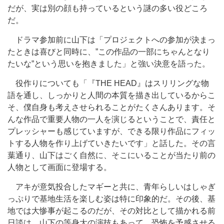
だが、実は別の顔も持っているという謎の多い役どころ
だ。
ドラマ参加前に山下は「プロジェクトへの参加が決まっ
たときは喜びと同時に、”この作品の一部にちゃんとなり
たいな”という思いを抱きました」と強い決意を語った。
役作りについても「『THE HEAD』はスリリングな物
語を通し、しっかりと人間の本質を描き出しているからこ
そ、僕自身も考えさせられることがたくさんあります。そ
んな作品で重要人物の一人を演じるということで、責任と
プレッシャーも感じていますが、できる限り作品にフィッ
トする人物を作り上げていきたいです」と話した。その言
葉通り、山下はごく自然に、そこにいることが当たり前の
人物として画面に登場する。
アキが意気投合したマギーと共に、青年らしいはしゃぎ
っぷりで基地生活を楽しむ姿は特に印象的だ。その後、基
地では大惨事が起こるのだが、その対比として描かれる前
日談は、山下の等身大の演技もあって、恐怖を予感させる