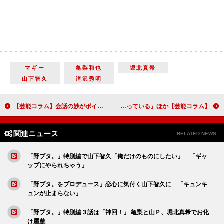
マギー
亀梨和也
堀北真希
山下智久
滝沢秀明
【芸能コラム】会話の妙がポイント！ 役者と脚本家の技が光るリモートドラマ
【芸能コラム】生きづらい時代に光るしなやかさとたくましさ 松本穂香『君が世界のはじまり』『わたしは光をにぎっている』ほか
関連ニュース
RELATED NEWS
「野ブタ。」特別編で山下智久「俺だけのものにしたい」 「ギャ
ップにやられちゃう」
「野ブタ。をプロデュース」恋心に気付く山下智久に 「キュンキ
ュンが止まらない」
「野ブタ。」特別編３話は「神回！」 亀梨と山Ｐ、堀北真希でお化
け屋敷