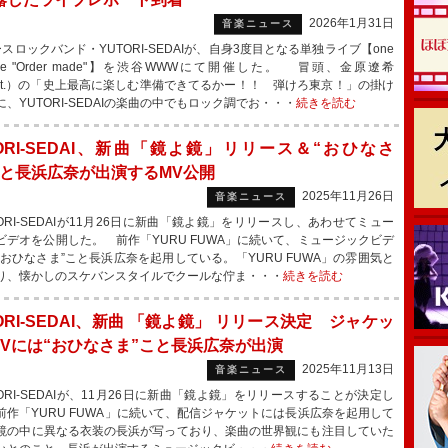
2026年1月31日
音楽ニュース
スロックバンド・YUTORI-SEDAIが、自身3度目となる単独ライブ【one
live "Order made"】を渋谷WWWにて開催した。 冒頭、金原遼希
./Gt.）の「史上最高に楽しむ準備できてるかー！！ 弾けろ東京！」の掛け
、YUTORI-SEDAIの楽曲の中でもロック調でお・・・
続きを読む
TORI-SEDAI、新曲「鏡よ鏡」リリース＆“おひなさ
こと長浜広奈が出演するMV公開
2025年11月26日
音楽ニュース
ORI-SEDAIが11月26日に新曲「鏡よ鏡」をリリースし、あわせてミュー
ビデオを公開した。 前作「YURU FUWA」に続いて、ミュージックビデ
“おひなさま”こと長浜広奈を起用している。「YURU FUWA」の雰囲気と
り、懐かしのスケバンスタイルでクールな佇ま・・・
続きを読む
ORI-SEDAI、新曲 「鏡よ鏡」 リリース決定 ジャケッ
MVには“おひなさま”こと長浜広奈が出演
2025年11月13日
音楽ニュース
ORI-SEDAIが、11月26日に新曲「鏡よ鏡」をリリースすることが決定し
前作「YURU FUWA」に続いて、配信ジャケットには長浜広奈を起用して
鏡の中に異なる衣装の長浜が写っており、楽曲の世界観にも注目していた