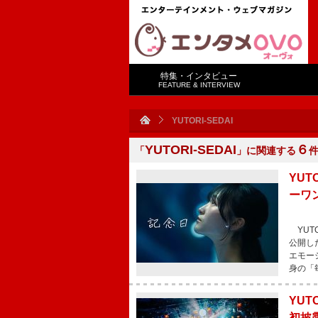
特集・インタビュー
FEATURE & INTERVIEW
YUTORI-SEDAI
YUTORI-SEDAI
６
「
」に関連する
YUT
ーワ
YUT
公開し
エモー
身の「
YUT
初披