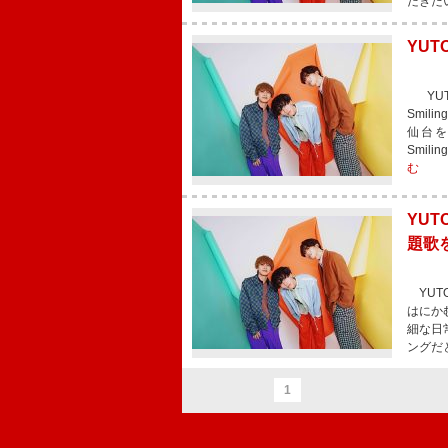
だきた
YUT
YUT
Smil
仙台を
Smil
む
YU
題歌
YUT
はにか
細な日
ングだ
1