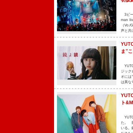
3ピー
man 
（Vo
声と共に
YU
ま”
YUT
ジック
オには
は異な
YUT
ト&
YUT
た。 
いる。