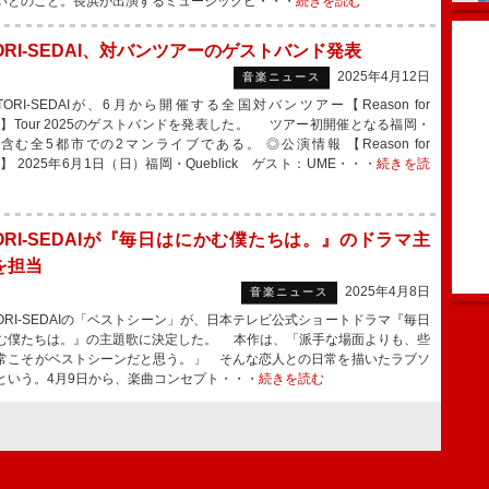
いとのこと。長浜が出演するミュージックビ・・・
続きを読む
ORI-SEDAI、対バンツアーのゲストバンド発表
2025年4月12日
音楽ニュース
ORI-SEDAIが、6月から開催する全国対バンツアー【Reason for
ing】Tour 2025のゲストバンドを発表した。 ツアー初開催となる福岡・
含む全5都市での2マンライブである。 ◎公演情報 【Reason for
ing】 2025年6月1日（日）福岡・Queblick ゲスト：UME・・・
続きを読
TORI-SEDAIが『毎日はにかむ僕たちは。』のドラマ主
を担当
2025年4月8日
音楽ニュース
ORI-SEDAIの「ベストシーン」が、日本テレビ公式ショートドラマ『毎日
む僕たちは。』の主題歌に決定した。 本作は、「派手な場面よりも、些
常こそがベストシーンだと思う。」 そんな恋人との日常を描いたラブソ
という。4月9日から、楽曲コンセプト・・・
続きを読む