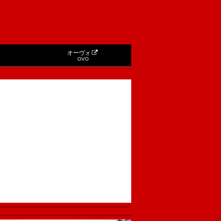
オーヴォ
OVO