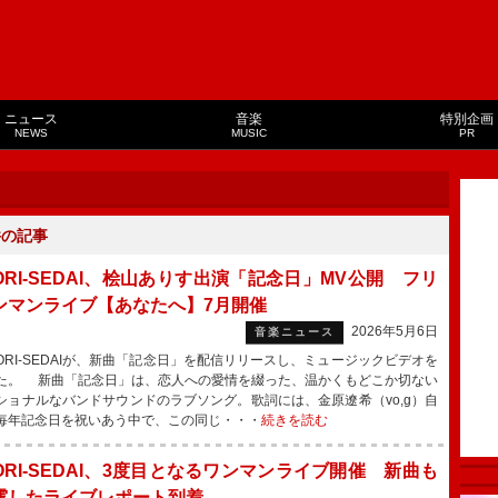
ニュース
音楽
特別企画
NEWS
MUSIC
PR
件の記事
ORI-SEDAI、桧山ありす出演「記念日」MV公開 フリ
ンマンライブ【あなたへ】7月開催
2026年5月6日
音楽ニュース
ORI-SEDAIが、新曲「記念日」を配信リリースし、ミュージックビデオを
た。 新曲「記念日」は、恋人への愛情を綴った、温かくもどこか切ない
ショナルなバンドサウンドのラブソング。歌詞には、金原遼希（vo,g）自
毎年記念日を祝いあう中で、この同じ・・・
続きを読む
ORI-SEDAI、3度目となるワンマンライブ開催 新曲も
露したライブレポート到着