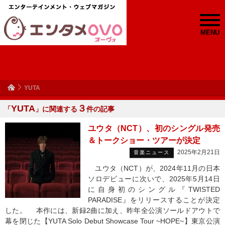
MENU
YUTA
YUTA
３
「
」に関連する
件の記事
ユウタ（NCT）、初のシングル発売
＆トークショー・ツアーが決定
2025年2月21日
音楽ニュース
ユウタ（NCT）が、2024年11月の日本
ソロデビューに次いで、2025年5月14日
に自身初のシングル『TWISTED
PARADISE』をリリースすることが決定
した。 本作には、新録2曲に加え、昨年全公演ソールドアウトで
幕を閉じた【YUTA Solo Debut Showcase Tour ~HOPE~】東京公演