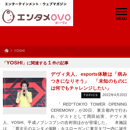
MENU
YOSHI
YOSHI
１
「
」に関連する
件の記事
デヴィ夫人、esports体験は「病み
つきになりそう」 「未知のものに
は何でもチャレンジしたい」
2022年4月20日
TOPICS
「RED°TOKYO TOWER OPENING
CEREMONY」が20日、東京都内で行わ
れ、ゲストとして岡田結実、デヴィ夫
人、YOSHI、平成ノブシコブシの吉村崇ほかが登場した。 本施設
は、「異次元のエンタメ体験」をスローガンに東京タワー内に誕生