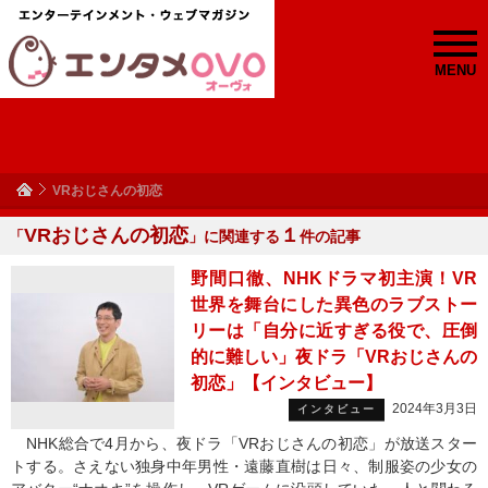
MENU
VRおじさんの初恋
VRおじさんの初恋
１
「
」に関連する
件の記事
野間口徹、NHKドラマ初主演！VR
世界を舞台にした異色のラブストー
リーは「自分に近すぎる役で、圧倒
的に難しい」夜ドラ「VRおじさんの
初恋」【インタビュー】
2024年3月3日
インタビュー
NHK総合で4月から、夜ドラ「VRおじさんの初恋」が放送スター
トする。さえない独身中年男性・遠藤直樹は日々、制服姿の少女の