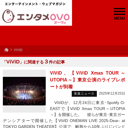
MENU
ViViD
ViViD
３
「
」に関連する
件の記事
ViViD、【ViViD Xmas TOUR～
UTOPIA～】東京公演のライブレポ
ートが到着
2025年12月25日
音楽ニュース
ViViDが、12月24日に東京･Spotify O-
EASTで【ViViD Xmas TOUR～UTOPIA
～】を開催した。 彼らが東京･東京ガー
デンシアターで開催した【ViViD ONEMAN LIVE 2025-Dear- at
TOKYO GARDEN THEATER】公演で、解散から10年ぶりにバンド