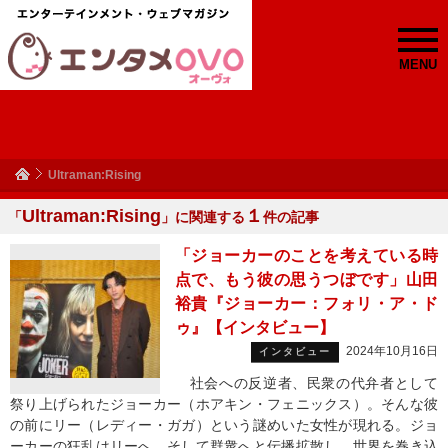
MENU
Ultraman:Rising
Ultraman:Rising
１
「
」に関連する
件の記事
「ジョーカーのことを考えている時
点で、もう彼の思うつぼです」山田
裕貴『ジョーカー：フォリ・ア・ド
ゥ』【インタビュー】
2024年10月16日
インタビュー
社会への反逆者、民衆の代弁者として
祭り上げられたジョーカー（ホアキン・フェニックス）。そんな彼
の前にリー（レディー・ガガ）という謎めいた女性が現れる。ジョ
ーカーの狂乱はリーへ、そして群衆へと伝播拡散し、世界を巻き込