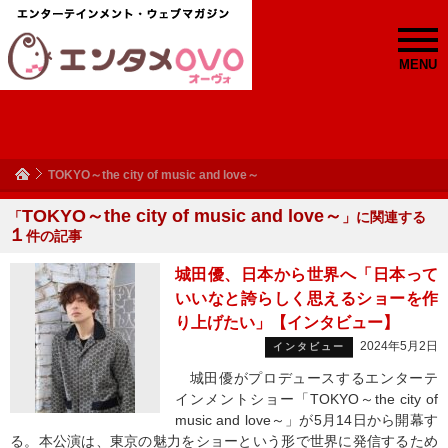
MENU
TOKYO～the city of music and love～
TOKYO～the city of music and love～
「
」に関連する
１
件の記事
城田優、日本から世界へ「日本って
いいなと誇らしく思えるショーを作
り上げたい」【インタビュー】
2024年5月2日
インタビュー
城田優がプロデュースするエンターテ
インメントショー「TOKYO～the city of
music and love～」が5月14日から開幕す
る。本公演は、東京の魅力をショーという形で世界に発信するため