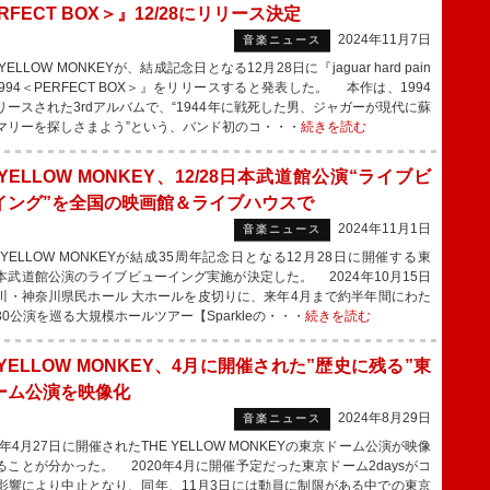
RFECT BOX＞』12/28にリリース決定
2024年11月7日
音楽ニュース
YELLOW MONKEYが、結成記念日となる12月28日に『jaguar hard pain
-1994＜PERFECT BOX＞』をリリースすると発表した。 本作は、1994
リースされた3rdアルバムで、“1944年に戦死した男、ジャガーが現代に蘇
マリーを探しさまよう”という、バンド初のコ・・・
続きを読む
 YELLOW MONKEY、12/28日本武道館公演“ライブビ
イング”を全国の映画館＆ライブハウスで
2024年11月1日
音楽ニュース
 YELLOW MONKEYが結成35周年記念日となる12月28日に開催する東
本武道館公演のライブビューイング実施が決定した。 2024年10月15日
川・神奈川県民ホール 大ホールを皮切りに、来年4月まで約半年間にわた
30公演を巡る大規模ホールツアー【Sparkleの・・・
続きを読む
 YELLOW MONKEY、4月に開催された”歴史に残る”東
ーム公演を映像化
2024年8月29日
音楽ニュース
年4月27日に開催されたTHE YELLOW MONKEYの東京ドーム公演が映像
ることが分かった。 2020年4月に開催予定だった東京ドーム2daysがコ
影響により中止となり、同年、11月3日には動員に制限がある中での東京