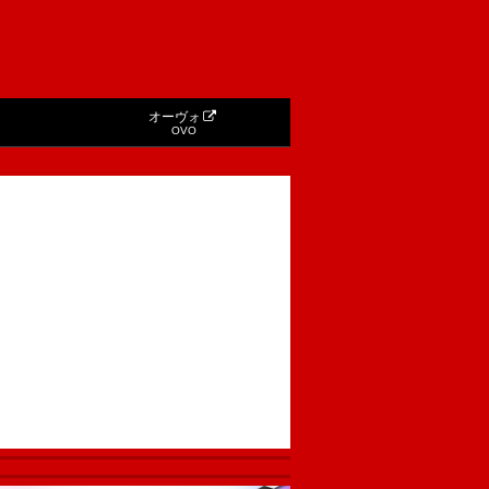
オーヴォ
OVO