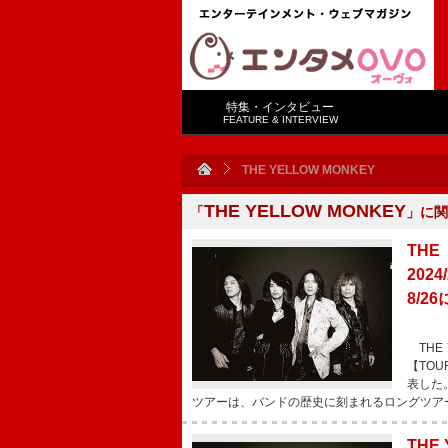
特集・インタビュー
FEATURE & INTERVIEW
THE YELLOW MONKEY
THE YELLOW MONKEY
「
」に関
THE
202
8/2
THE 
【TOU
表した
ツアーは、バンドの歴史に刻まれるロングツア
THE