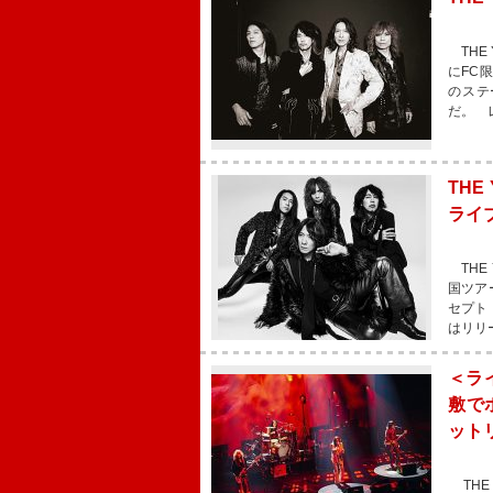
THE
にFC
のステ
だ。 
THE
ライ
THE 
国ツア
セプト・
はリリー
＜ライ
敷で
ット
THE 