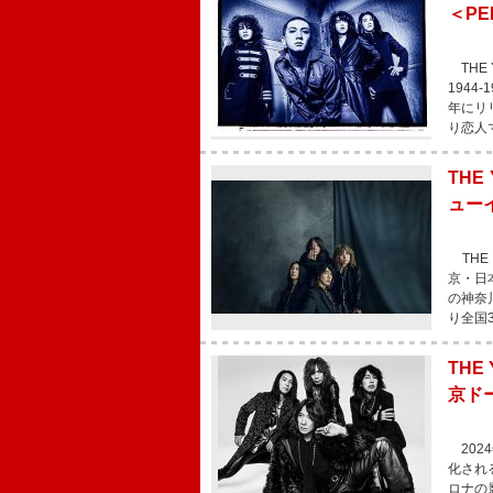
＜PE
THE 
1944
年にリ
り恋人
THE
ュー
THE
京・日
の神奈
り全国
THE
京ド
2024
化され
ロナの