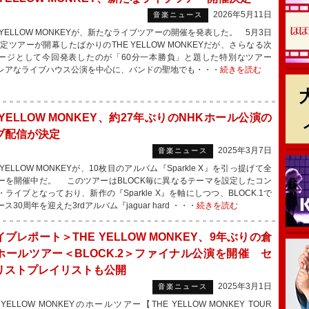
2026年5月11日
音楽ニュース
 YELLOW MONKEYが、新たなライブツアーの開催を発表した。 5月3日
限定ツアーが開幕したばかりのTHE YELLOW MONKEYだが、さらなる次
ージとして今回発表したのが「60分一本勝負」と題した特別なツアー
レアなライブハウス公演を中心に、バンドの聖地でも・・・
続きを読む
 YELLOW MONKEY、約27年ぶりのNHKホール公演の
ブ配信が決定
2025年3月7日
音楽ニュース
YELLOW MONKEYが、10枚目のアルバム『Sparkle X』を引っ提げて全
ーを開催中だ。 このツアーはBLOCK毎に異なるテーマを設定したコン
ライブとなっており、新作の『Sparkle X』を軸にしつつ、BLOCK.1で
ス30周年を迎えた3rdアルバム『jaguar hard ・・・
続きを読む
ブレポート＞THE YELLOW MONKEY、9年ぶりの倉
ホールツアー＜BLOCK.2＞ファイナル公演を開催 セ
リストプレイリストも公開
2025年3月1日
音楽ニュース
YELLOW MONKEYのホールツアー【THE YELLOW MONKEY TOUR