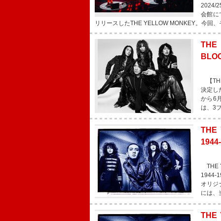
2024
会館に
リリースしたTHE YELLOW MONKEY。今回
TH
BLO
【THE
決定し
から6
は、3
THE
194
THE 
1944
オリジ
には、
THE 