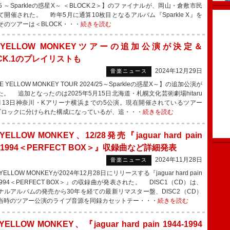
/25 ～Sparkleの惑星X～ ＜BLOCK.2＞】のファイナルが、岡山・倉敷市民
て開催された。 昨年5月に通算10枚目となるアルバム『Sparkle X』を
、そのツアーは＜BLOCK・・・
続きを読む
E YELLOW MONKEYツアーの追加公演が決定＆
CK.1のプレイリストも
2024年12月29日
音楽ニュース
 YELLOW MONKEY TOUR 2024/25～Sparkleの惑星X～】の追加公演が
た。 追加となったのは2025年5月15日北海道・札幌文化芸術劇場hitaru
月13日神奈川・Kアリーナ横浜までの5公演。現在開催されているツアー
ブロックに分けられた構成になっているが、追・・・
続きを読む
 YELLOW MONKEY、12/28発売『jaguar hard pain
4-1994＜PERFECT BOX＞』収録曲など詳細発表
2024年11月28日
音楽ニュース
YELLOW MONKEYが2024年12月28日にリリースする『jaguar hard pain
-1994＜PERFECT BOX＞』の収録曲が発表された。 DISC1（CD）は、
ナルアルバムの発売から30年を経ての最新リマスター盤、DISC2（CD）
当時のツアー公演のライブ音源を同録カセットテー・・・
続きを読む
YELLOW MONKEY、『jaguar hard pain 1944-1994