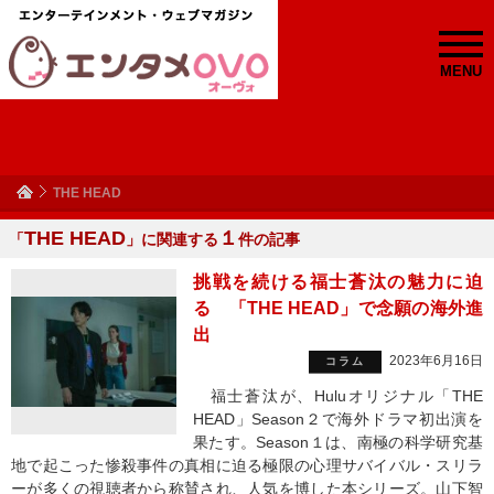
MENU
THE HEAD
THE HEAD
１
「
」に関連する
件の記事
挑戦を続ける福士蒼汰の魅力に迫
る 「THE HEAD」で念願の海外進
出
2023年6月16日
コラム
福士蒼汰が、Huluオリジナル「THE
HEAD」Season２で海外ドラマ初出演を
果たす。Season１は、南極の科学研究基
地で起こった惨殺事件の真相に迫る極限の心理サバイバル・スリラ
ーが多くの視聴者から称賛され、人気を博した本シリーズ。山下智