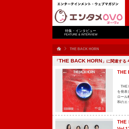
特集・インタビュー
FEATURE & INTERVIEW
THE BACK HORN
THE BACK HORN
「
」に関連する
TH
THE
を発表
ロール
和のエ
TH
Vol