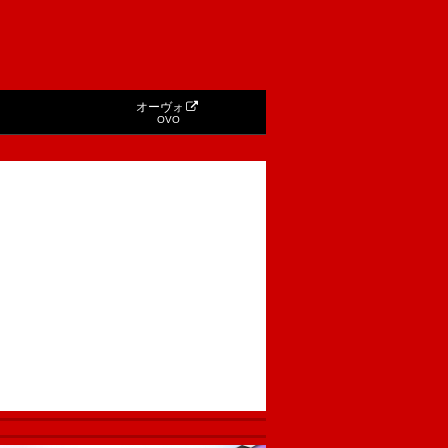
オーヴォ
OVO