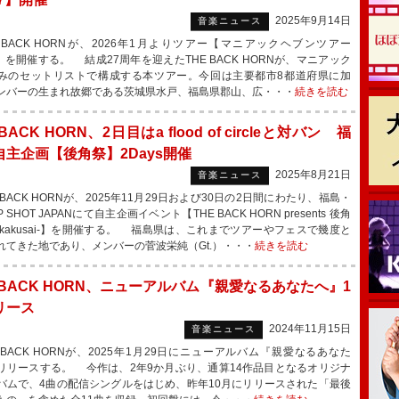
2025年9月14日
音楽ニュース
 BACK HORNが、2026年1月よりツアー【マニアックヘブンツアー
17】を開催する。 結成27周年を迎えたTHE BACK HORNが、マニアック
みのセットリストで構成する本ツアー。今回は主要都市8都道府県に加
ンバーの生まれ故郷である茨城県水戸、福島県郡山、広・・・
続きを読む
 BACK HORN、2日目はa flood of circleと対バン 福
自主企画【後角祭】2Days開催
2025年8月21日
音楽ニュース
BACK HORNが、2025年11月29日および30日の2日間にわたり、福島・
P SHOT JAPANにて自主企画イベント【THE BACK HORN presents 後角
koukakusai-】を開催する。 福島県は、これまでツアーやフェスで幾度と
れてきた地であり、メンバーの菅波栄純（Gt.）・・・
続きを読む
 BACK HORN、ニューアルバム『親愛なるあなたへ』1
リース
2024年11月15日
音楽ニュース
 BACK HORNが、2025年1月29日にニューアルバム『親愛なるあなた
リリースする。 今作は、2年9か月ぶり、通算14作品目となるオリジナ
バムで、4曲の配信シングルをはじめ、昨年10月にリリースされた「最後