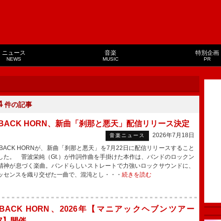
ニュース
音楽
特別企画
NEWS
MUSIC
PR
４
件の記事
E BACK HORN、新曲「刹那と悪天」配信リリース決定
2026年7月18日
音楽ニュース
 BACK HORNが、新曲「刹那と悪天」を7月22日に配信リリースすること
した。 菅波栄純（Gt.）が作詞作曲を手掛けた本作は、バンドのロックン
精神が息づく楽曲。バンドらしいストレートで力強いロックサウンドに、
ッセンスを織り交ぜた一曲で、混沌とし・・・
続きを読む
E BACK HORN、2026年【マニアックヘブンツアー
.17】開催