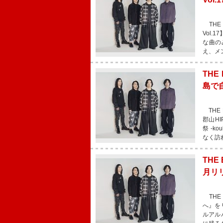
THE
Vol.
な曲の
え、メ
THE
島で
THE 
郡山HI
祭 -
なく訪
THE
月リ
THE
へ』を
ルアル