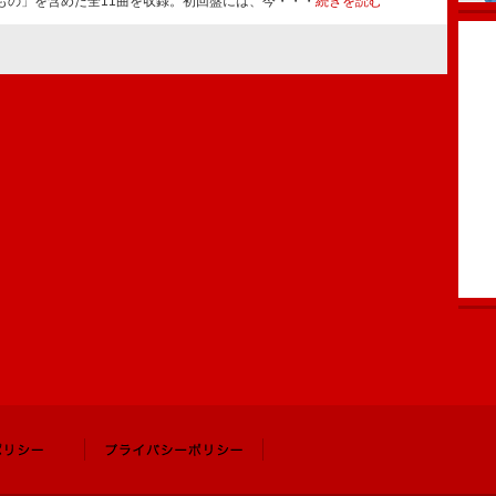
もの」を含めた全11曲を収録。初回盤には、今・・・
続きを読む