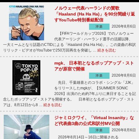
ノルウェー代表ハーランドの賛歌
「Haaland (Ha Ha Ha)」を90分間繰り返
すYouTube特別番組配信
2026年8月6日
洋楽
【FIFAワールドカップ2026】でのノルウェー
代表アーリング・ハーランド選手の活躍以降、
一大ミームとなり話題のCTIDによる「Haaland (Ha Ha Ha)」。この楽曲の和訳
リリック・ビデオがYouTubeで250万回再生を突破し …
続きを読む
mgk、 日本初となるポップアップ・スト
アが原宿で開催
2026年8月6日
洋楽
先日、千葉雄喜とのコラボ・シングル「JJK」
をリリースしたmgkが、【SUMMER SONIC
2026】出演のため約7年ぶりに来日することを記
念したポップアップ・ストアを開催する。 日本初となるポップアップ・スト
アは、8月12日から8 …
続きを読む
ジャミロクワイ、「Virtual Insanity」な
ど代表曲3曲の公式和訳付MV公開
2026年8月6日
洋楽
2026年8月14日～16日に開催される