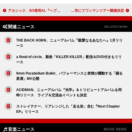
アカシック、9/3発売AL『ヘブン』より「夕方」先行配信
ねぐせ。、11月九州3都市にてワンマンツアー開催決定
関連ニュース
RELATED NEWS
THE BACK HORN、ニューアルバム『親愛なるあなたへ』1月リリ
ース
a flood of circle、新曲「KILLER KILLER」配信＆DVD付きもリリ
ース
9mm Parabellum Bullet、パフォーマンスと表情が躍動する「踊る
星屑」MV公開
ACIDMAN、ニューアルバム『光学』＆トリビュートアルバムを同
時リリース ライブ＆交流会イベントも決定
ストレイテナー、リアレンジした「走る岩」含む『Next Chapter
EP』リリース
音楽ニュース
MUSIC NEWS