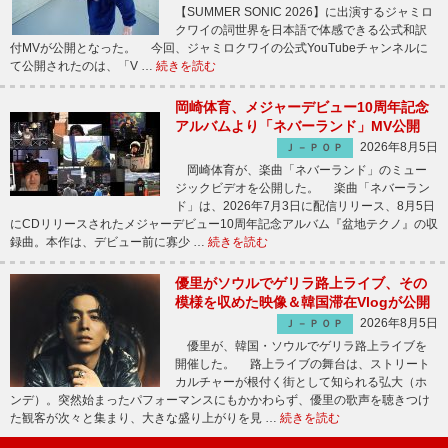
【SUMMER SONIC 2026】に出演するジャミロ
クワイの詞世界を日本語で体感できる公式和訳
付MVが公開となった。 今回、ジャミロクワイの公式YouTubeチャンネルに
て公開されたのは、「V …
続きを読む
岡崎体育、メジャーデビュー10周年記念
アルバムより「ネバーランド」MV公開
2026年8月5日
Ｊ－ＰＯＰ
岡崎体育が、楽曲「ネバーランド」のミュー
ジックビデオを公開した。 楽曲「ネバーラン
ド」は、2026年7月3日に配信リリース、8月5日
にCDリリースされたメジャーデビュー10周年記念アルバム『盆地テクノ』の収
録曲。本作は、デビュー前に寡少 …
続きを読む
優里がソウルでゲリラ路上ライブ、その
模様を収めた映像＆韓国滞在Vlogが公開
2026年8月5日
Ｊ－ＰＯＰ
優里が、韓国・ソウルでゲリラ路上ライブを
開催した。 路上ライブの舞台は、ストリート
カルチャーが根付く街として知られる弘大（ホ
ンデ）。突然始まったパフォーマンスにもかかわらず、優里の歌声を聴きつけ
た観客が次々と集まり、大きな盛り上がりを見 …
続きを読む