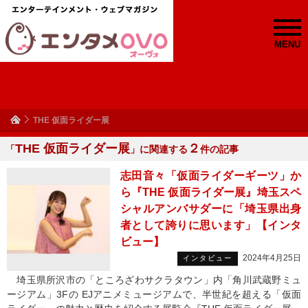
MENU
THE 仮面ライダー展
THE 仮面ライダー展
２
「
」に関連する
件の記事
志田音々「仮面ライダーギーツ」か
ら『THE 仮面ライダー展』埼玉スペ
シャルアンバサダーに「埼玉県出身
者として誇りに思います」【インタ
ビュー】
2024年4月25日
インタビュー
埼玉県所沢市の「ところざわサクラタウン」内「角川武蔵野ミュ
ージアム」3Fの EJアニメミュージアムで、半世紀を超える「仮面