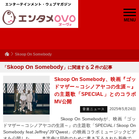
MENU
Skoop On Somebody
Skoop On Somebody
２
「
」に関連する
件の記事
Skoop On Somebody、映画『ゴッ
ドマザー～コシノアヤコの生涯～』
の主題歌「SPECIAL」とのコラボ
MV公開
2025年5月24日
音楽ニュース
Skoop On Somebodyが、映画『ゴッ
ドマザー～コシノアヤコの生涯～』の主題歌「SPECIAL / Skoop On
Somebody feat.Jeffrey“J9”Qwest」の映画コラボミュージックビデ
オを公開した。 本楽曲は同作のために書き下ろされた新曲で、