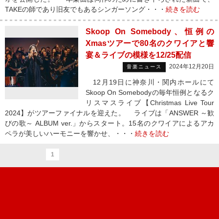
TAKEの師であり旧友でもあるシンガーソング・・・
続きを読む
Skoop On Somebody、恒例の
Xmasツアーで80名のクワイアと響
宴＆ライブの模様を12/25配信
2024年12月20日
音楽ニュース
12月19日に神奈川・関内ホールにて
Skoop On Somebodyの毎年恒例となるク
リスマスライブ【Christmas Live Tour
2024】がツアーファイナルを迎えた。 ライブは「ANSWER ～歓
びの歌～ ALBUM ver.」からスタート。15名のクワイアによるアカ
ペラが美しいハーモニーを響かせ、・・・
続きを読む
1