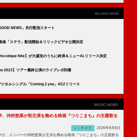
RELATED NEWS
曲「GOOD NEWS」先行配信スタート
ーALより新曲「ステラ」配信開始＆リリックビデオ公開決定
の【Discotique Nite】が大盛況のうちに終演＆ニューALリリース決定
g 2 you 2023】ツアー最終公演のライブレポ到着
弾デジタルシングル「Coming 2 you」4/12リリース
MUSIC NEWS
学、仲村悠菜が初主演を務める映画『つりこまち』の主題歌を
2026年8月8日
Ｊ－ＰＯＰ
が、メンバーの仲村悠菜が主演を務める映画『つりこまち』の主題歌を