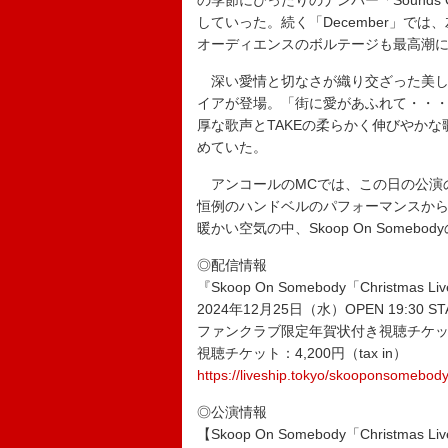
の季節にぴったりのナンバー「Sounds
していった。続く「December」で
オーディエンスのボルテージも最高潮
深い愛情と切なさが織り交ざった美しいラブ
イアが登場。「街に愛があふれて・・・」「E
厚な歌声とTAKEの柔らかく伸びやか
めていた。
アンコールのMCでは、この日の公演の
恒例のハンドベルのパフォーマンスか
暖かい空気の中、Skoop On Some
◎配信情報
『Skoop On Somebody「Christmas Li
2024年12月25日（水）OPEN 19:30 STA
ファンクラブ限定年賀状付き視聴チケット：5
視聴チケット：4,200円（tax in）
https://liveship.tokyo/skooponsomebod
◎公演情報
【Skoop On Somebody「Christmas Li