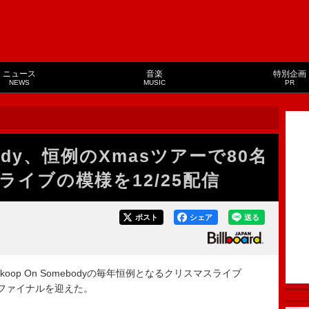
ニュース
音楽
特別企画
NEWS
MUSIC
PR
ebody、恒例のXmasツアーで80名
イブの模様を12/25配信
ポスト
シェア
送る
op On Somebodyの毎年恒例となるクリスマスライブ
がツアーファイナルを迎えた。