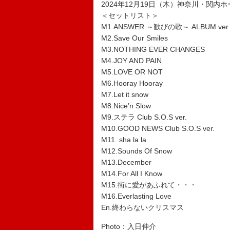
2024年12月19日（木）神奈川・関内ホ
＜セットリスト＞
M1.ANSWER ～歓びの歌～ ALBUM ver.
M2.Save Our Smiles
M3.NOTHING EVER CHANGES
M4.JOY AND PAIN
M5.LOVE OR NOT
M6.Hooray Hooray
M7.Let it snow
M8.Nice’n Slow
M9.ステラ Club S.O.S ver.
M10.GOOD NEWS Club S.O.S ver.
M11. sha la la
M12.Sounds Of Snow
M13.December
M14.For All I Know
M15.街に愛があふれて・・・
M16.Everlasting Love
En.終わらないクリスマス
Photo：入日伸介