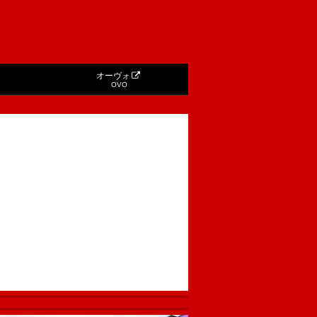
オーヴォ
OVO