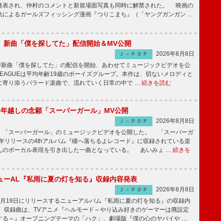
発表され、仲村のコメントと新規場面写真も同時に解禁された。 映画の
軌によるガールズフィッシング漫画『つりこまち』（「ヤングガンガン …
GUE、新曲「僕を探してた」配信開始＆MV公開
2026年8月8日
Ｊ－ＰＯＰ
UEが新曲「僕を探してた」の配信を開始、あわせてミュージックビデオを公
 LEAGUEは平均年齢19歳のボーイズグループ。本作は、切ないメロディと
に寄り添うバラード楽曲で、流れていく日常の中で …
続きを読む
6年越しの念願「スーパーガール」MV公開
2026年8月8日
Ｊ－ＰＯＰ
「スーパーガール」のミュージックビデオを公開した。 「スーパーガ
2年リリースの4thアルバム『瞳へ落ちるよレコード』に収録されている楽
んのボーカル表現を引き出した一曲となっている。 あいみょ …
続きを
ューAL『私雨に夏の灯を知る』収録内容発表
2026年8月8日
Ｊ－ＰＯＰ
月19日にリリースするニューアルバム『私雨に夏の灯を知る』の収録内
 収録曲は、TVアニメ『ヘルモード～やり込み好きのゲーマーは廃設定
する～』オープニングテーマの「ハク」、劇場版『僕の心のヤバイや …