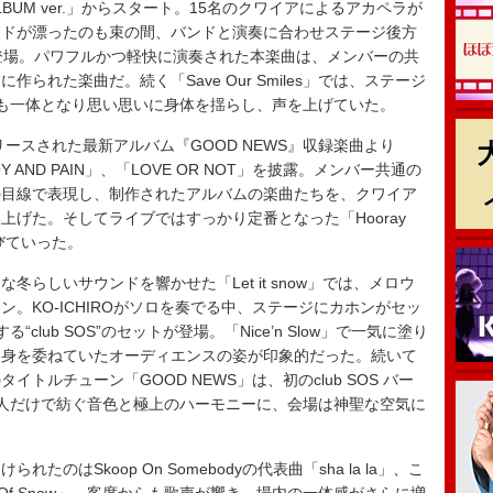
LBUM ver.」からスタート。15名のクワイアによるアカペラが
ードが漂ったのも束の間、バンドと演奏に合わせステージ後方
登場。パワフルかつ軽快に演奏された本楽曲は、メンバーの共
られた楽曲だ。続く「Save Our Smiles」では、ステージ
も一体となり思い思いに身体を揺らし、声を上げていた。
ースされた最新アルバム『GOOD NEWS』収録楽曲より
JOY AND PAIN」、「LOVE OR NOT」を披露。メンバー共通の
の目線で表現し、制作されたアルバムの楽曲たちを、クワイア
げた。そしてライブではすっかり定番となった「Hooray
びていった。
らしいサウンドを響かせた「Let it snow」では、メロウ
。KO-ICHIROがソロを奏でる中、ステージにカホンがセッ
lub SOS”のセットが登場。「Nice’n Slow」で一気に塗り
と身を委ねていたオーディエンスの姿が印象的だった。続いて
トルチューン「GOOD NEWS」は、初のclub SOS バー
人だけで紡ぐ音色と極上のハーモニーに、会場は神聖な空気に
はSkoop On Somebodyの代表曲「sha la la」、こ