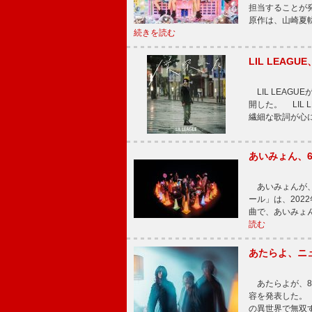
担当することが
原作は、山崎夏
続きを読む
LIL LEA
LIL LEAG
開した。 LIL
繊細な歌詞が心
あいみょん、
あいみょんが、
ール」は、202
曲で、あいみょ
読む
あたらよ、ニ
あたらよが、8
容を発表した。
の異世界で無双