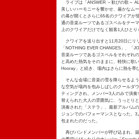
ライブは「ANSWER ～歓びの歌～ A
美しいハーモニーを響かせ、厳かなム
の幕が開くとさらに65名のクワイアが
通の音楽ルーツであるゴスペルをテーマに作
上のクワイアだけでなく観客1人ひとり
クワイアを送り出すと11月20日にリリ
「NOTHING EVER CHANGES」、「
音楽ルーツであるゴスペルをそれぞれ
と高めた熱気をそのままに、軽快に歌い上
Hooray」と続き、場内はさらに熱を帯
そんな会場に音楽の雪を降らせるような冬
な空気が場内を包みしばしのクールダウン
ティングされ、メンバー3人のみで演奏する“c
替えられた大人の雰囲気に、うっとり
演奏された「ステラ」、最新アルバムのタイ
ジョンでのパフォーマンスとなった。3
包まれたのだった。
再びバンドメンバーが呼び込まれ、届けられたの