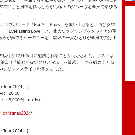
 Of Snow」。客席からも歌声が響き、場内の一体感がさらに増
は、左右に手と身体を揺らしながら極上のグルーヴを全身で浴びる
に。
バラード「For All I Know」を歌い上げると、再びクワ
verlasting Love」と、壮大なラブソングをクワイアの重
な歌声が奏でるハーモニーを、客席の一人ひとりが全身で受け止
模様が12月25日に配信されることが明かされた。ラストは
ら始まり「終わらないクリスマス」を披露。一年を締めくくる
bodyのクリスマスライブが幕を閉じた。
ve Tour 2024」』
RT 20:00
,000円（tax in）
y_christmas2024/
ve Tour 2024」】