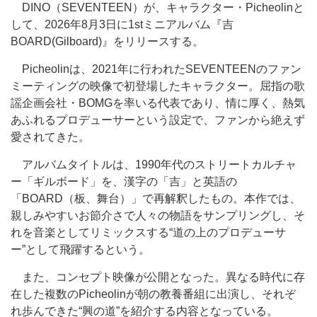
DINO（SEVENTEEN）が、キャラクター・Picheolinと
して、2026年8月3日に1stミニアルバム『吉
BOARD(Gilboard)』をリリースする。
Picheolinは、2021年に行われたSEVENTEENのファン
ミーティングの映像で初登場したキャラクター。屈指の歌
謡企画会社・BOMGを率いる代表であり、情に厚く、熱気
あふれるプロデューサーという設定で、ファンから絶えず
愛されてきた。
アルバムタイトルは、1990年代のストリートカルチャ
ー「ギルボード」を、漢字の「吉」と英語の
「BOARD（板、舞台）」で再解釈したもの。本作では、
親しみやすいお節介さで人々の物語をサンプリングし、そ
れを音楽としてリミックスする“道の上のプロデューサ
ー”として飛躍するという。
また、コンセプト映像が公開となった。異なる時代に存
在した複数のPicheolinが朝の教養番組に出演し、それぞ
れ歩んできた“興の道”を紹介する内容となっている。