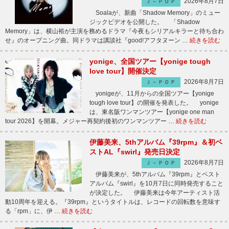
2026年8月7日
Ｊ－ＰＯＰ
Soalaが、新曲「Shadow Memory」のミュー
ジックビデオを公開した。 「Shadow
Memory」は、横山裕が主演を務めるドラマ『今夜もシリアルキラーと待ち合わ
せ』のオープニング曲。同ドラマは講談社『good!アフタヌーン …
続きを読む
yonige、全国ツアー【yonige tough
love tour】開催決定
2026年8月7日
Ｊ－ＰＯＰ
yonigeが、11月からの全国ツアー【yonige
tough love tour】の開催を発表した。 yonige
は、東名阪ワンマンツアー【yonige one man
tour 2026】を開幕。メジャー再契約後初のワンマンツアー …
続きを読む
伊藤美来、5thアルバム『39rpm』＆初ベ
ストAL『swirl』発売日決定
2026年8月7日
Ｊ－ＰＯＰ
伊藤美来が、5thアルバム『39rpm』とベスト
アルバム『swirl』を10月7日に同時発売すること
が決定した。 伊藤美来は今年アーティスト活
動10周年を迎える。『39rpm』というタイトルは、レコードの回転数を意味す
る「rpm」に、伊 …
続きを読む