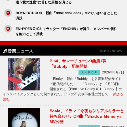
違う愛の速度”に苦しむ男性を演じる
BOYNEXTDOOR、新曲「ddok ddok ddok」MVでいきいきとした
演技
ENHYPEN公式キャラクター「ENCHIN」が誕生、メンバーの個性
を能力として反映
音楽ニュース
MUSIC NEWS
Bimi、サマーチューン3曲第1弾
「Bubbly」配信開始
2026年8月7日
Ｊ－ＰＯＰ
Bimiが、新曲「Bubbly」を各音楽配信サイト
で配信開始した。 「Bubbly」は、9月13日に
開催される【Bimi Live Galley #11 -Bubbly-】の
インスパイアソングとして制作された。日々の不安や不条理に対して …
続きを
読む
Soala、ドラマ『今夜もシリアルキラーと
待ち合わせ』OP曲「Shadow Memory」
MV公開