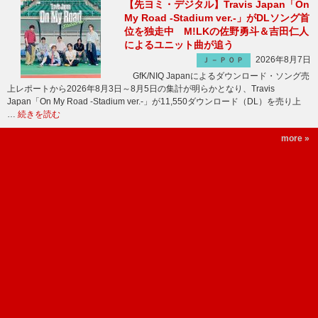
【先ヨミ・デジタル】Travis Japan「On
My Road -Stadium ver.-」がDLソング首
位を独走中 M!LKの佐野勇斗＆吉田仁人
によるユニット曲が追う
2026年8月7日
Ｊ－ＰＯＰ
GfK/NIQ Japanによるダウンロード・ソング売
上レポートから2026年8月3日～8月5日の集計が明らかとなり、Travis
Japan「On My Road -Stadium ver.-」が11,550ダウンロード（DL）を売り上
…
続きを読む
more »