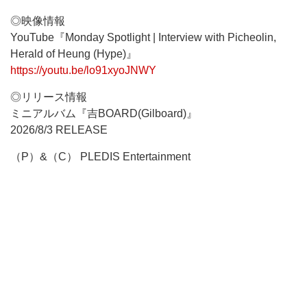
◎映像情報
YouTube『Monday Spotlight | Interview with Picheolin,
Herald of Heung (Hype)』
https://youtu.be/lo91xyoJNWY
◎リリース情報
ミニアルバム『吉BOARD(Gilboard)』
2026/8/3 RELEASE
（P）&（C） PLEDIS Entertainment