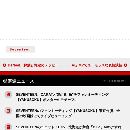
Seventeen
DeNeel、解放と肯定のメッセージを込めた新曲「HONEY」配信リリース
CORTIS、非現実的な状況が連発する「ACAI」MVでユーモラスな表情演技
関連ニュース
RELATED NEWS
SEVENTEEN、CARATと繋がる“糸”をファンミーティング
【YAKUSOKU】ポスターのモチーフに
SEVENTEENのファンミーティング【YAKUSOKU】東京公演、全
国の映画館にてライブビューイング
SEVENTEENのユニット・D×S、北海道が舞台「Blue」MVで“すれ