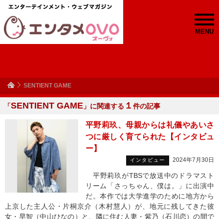
MENU
SENTIENT GAME
SENTIENT GAME
１
「
」に関連する
件の記事
平野莉玖、母親からは礼儀やあいさ
つに厳しく育てられた【インタビュ
ー】
2024年7月30日
インタビュー
平野莉玖がTBSで放送中のドラマスト
リーム「さっちゃん、僕は。」に出演中
だ。本作では大学進学のために地方から
上京した主人公・片桐京介（木村慧人）が、地元に残してきた彼
女・早智（中山ひなの）と、隣に住む人妻・紫乃（石川恋）の間で