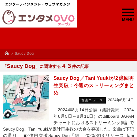
MENU
Saucy Dog
Saucy Dog
４３
「
」に関連する
件の記事
Saucy Dog／Tani Yuukiが2億回再
生突破：今週のストリーミングまと
め
2024年8月14日
音楽ニュース
2024年8月14日公開（集計期間：2024
年8月5日～8月11日）のBillboard JAPAN
チャートにおけるストリーミング集計で
Saucy Dog、Tani Yuukiが累計再生数の大台を突破した。楽曲は下記
の通り。 ■2億回突破Saucy Dog「結」2020/3/13 リリース Tani