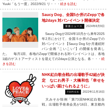
Yuuki「もう一度」2022/9/21 リ・・・
続きを読む
Saucy Dog、全国5か所のZeppで各
地2days 対バンイベント開催決定
2024年8月9日
音楽ニュース
Saucy Dogが2024年10月から来年2025
年2月にかけて、全国５か所のZeppでの
対バンイベント【Saucy Dog 5か月連続対
バン企画 “こいこい”】の開催を発表し
た。 毎月1回、各地のZeppで開催される対バンイベントは、各地
1組のゲストアーティストを迎えての2days公演となる。各・・・
続
きを読む
NHK紅白歌合戦の出場歌手42組が決
定 なにわ男子・大橋和也「幸せを
いっぱい届けられるように」
2022年11月16日
TOPICS
大みそか恒例「第73回NHK紅白歌合
戦」出場歌手発表会見が16日、東京都内