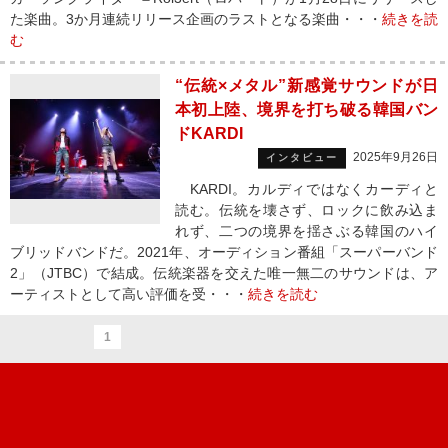
た楽曲。3か月連続リリース企画のラストとなる楽曲・・・
続きを読
む
“伝統×メタル”新感覚サウンドが日
本初上陸、境界を打ち破る韓国バン
ドKARDI
2025年9月26日
インタビュー
KARDI。カルディではなくカーディと
読む。伝統を壊さず、ロックに飲み込ま
れず、二つの境界を揺さぶる韓国のハイ
ブリッドバンドだ。2021年、オーディション番組「スーパーバンド
2」（JTBC）で結成。伝統楽器を交えた唯一無二のサウンドは、ア
ーティストとして高い評価を受・・・
続きを読む
1