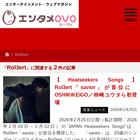
MENU
Rol3ert
Rol3ert
２
「
」に関連する
件の記事
【Heatseekers Songs】
Rol3ert「savior」が首位に
OSHIKIKEIGO／柿崎ユウタら初登
場
2026年2月25日
音楽ニュース
2026年2月25日公開（集計期間：2026
年2月16日～2月22日）の“JAPAN Heatseekers Songs”は、
Rol3ert「savior」が首位を獲得した。 「savior」は、20歳のシン
ガーソングライター＝Rol3ert（ロバート）が1月28日にリリースし