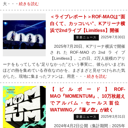
大・・・
続きを読む
＜ライブレポート＞ROF-MAOは“面
白くて、カッコいい”、Kアリーナ横
浜で2ndライブ【Limitless】開催
2025年7月30日
音楽ニュース
2025年7月20日、Kアリーナ横浜で開催
されたROF-MAOの2ndライブ
【Limitless】。この日、2万人規模のアリ
ーナをもってしても“足りなかった”という事実に、彼らがいまどれ
ほどの熱を集めている存在なのかを、まざまざと見せつけられた気
がした。現地に集まったファンは、用意・・・
続きを読む
【ビルボード】ROF-
MAO『MOMENTUM』、10万枚超え
でアルバム・セールス首位
WATWING／『蓮ノ空』が続く
2025年3月31日
音楽ニュース
2024年4月2日公開（集計期間：2025年