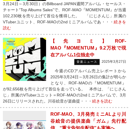
3月24日～3月30日）のBillboard JAPAN週間アルバム・セールス・
チャート“Top Albums Sales”で、ROF-MAO『MOMENTUM』が当週
102,230枚を売り上げて首位を獲得した。 「にじさんじ」所属の
VTuberユニット、ROF-MAOの2ndミニアルバムであ・・・
続きを
読む
【先ヨミ】ROF-
MAO『MOMENTUM』9.2万枚で現
在アルバム1位独走中
2025年3月27日
音楽ニュース
今週のCDアルバム売上レポートから
2025年3月24日～3月26日の集計が明らか
となり、ROF-MAOの『MOMENTUM』
が92,656枚を売り上げて首位を走っている。 本作は、「にじさん
じ」所属のVTuberユニット＝ROF-MAOの2ndミニアルバムで、3月
26日にリリースされた。川谷絵音が楽曲提・・・
続きを読む
ROF-MAO、3月発売ミニALより川
谷絵音の提供楽曲「ガム」先行配
信 “重大告知生配信”も実施へ