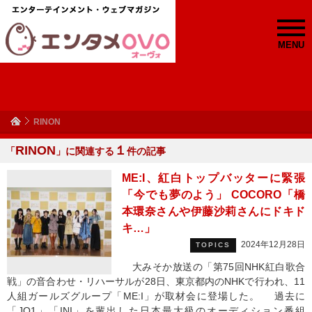
MENU
RINON
RINON
１
「
」に関連する
件の記事
ME:I、紅白トップバッターに緊張
「今でも夢のよう」 COCORO「橋
本環奈さんや伊藤沙莉さんにドキド
キ…」
2024年12月28日
TOPICS
大みそか放送の「第75回NHK紅白歌合
戦」の音合わせ・リハーサルが28日、東京都内のNHKで行われ、11
人組ガールズグループ「ME:I」が取材会に登場した。 過去に
「JO1」「INI」を輩出した日本最大級のオーディション番組