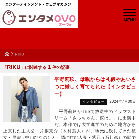
MENU
RIKU
RIKU
１
「
」に関連する
件の記事
平野莉玖、母親からは礼儀やあいさ
つに厳しく育てられた【インタビュ
ー】
2024年7月30日
インタビュー
平野莉玖がTBSで放送中のドラマスト
リーム「さっちゃん、僕は。」に出演中
だ。本作では大学進学のために地方から
上京した主人公・片桐京介（木村慧人）が、地元に残してきた彼
女・早智（中山ひなの）と、隣に住む人妻・紫乃（石川恋）の間で