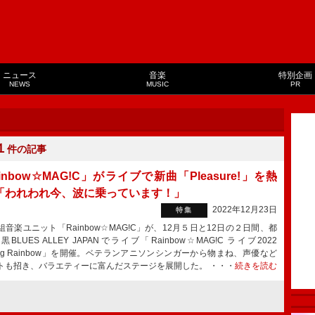
ニュース
音楽
特別企画
NEWS
MUSIC
PR
１
件の記事
inbow☆MAG!C」がライブで新曲「Pleasure!」を熱
「われわれ今、波に乗っています！」
2022年12月23日
特集
音楽ユニット「Rainbow☆MAG!C」が、12月５日と12日の２日間、都
BLUES ALLEY JAPANでライブ「Rainbow☆MAG!C ライブ2022
zing Rainbow」を開催。ベテランアニソンシンガーから物まね、声優など
トも招き、バラエティーに富んだステージを展開した。 ・・・
続きを読む