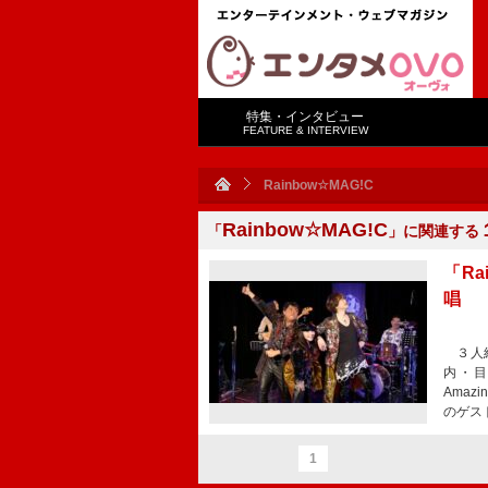
特集・インタビュー
FEATURE & INTERVIEW
Rainbow☆MAG!C
Rainbow☆MAG!C
「
」に関連する
「Ra
唱 
３人組
内・目黒
Ama
のゲス
1