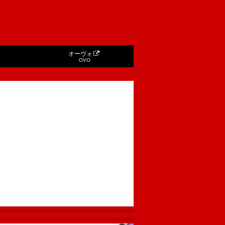
オーヴォ
OVO