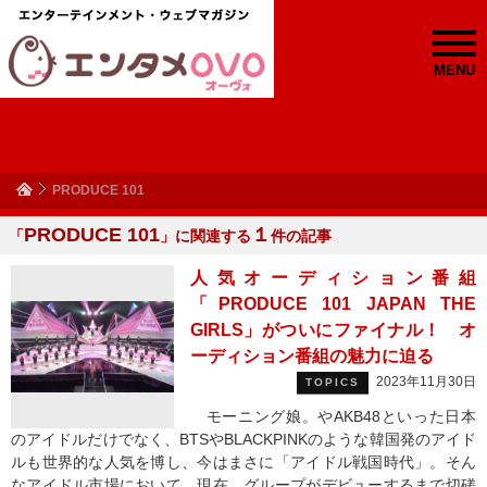
MENU
PRODUCE 101
PRODUCE 101
１
「
」に関連する
件の記事
人気オーディション番組
「PRODUCE 101 JAPAN THE
GIRLS」がついにファイナル！ オ
ーディション番組の魅力に迫る
2023年11月30日
TOPICS
モーニング娘。やAKB48といった日本
のアイドルだけでなく、BTSやBLACKPINKのような韓国発のアイド
ルも世界的な人気を博し、今はまさに「アイドル戦国時代」。そん
なアイドル市場において、現在、グループがデビューするまで切磋