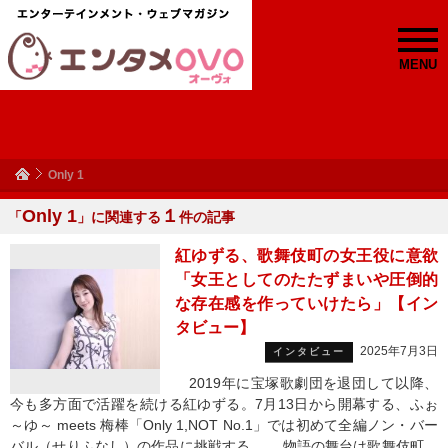
MENU
Only 1
Only 1
１
「
」に関連する
件の記事
紅ゆずる、歌舞伎町の女王役に意欲
「女王としてのたたずまいや圧倒的
な存在感を作っていけたら」【イン
タビュー】
2025年7月3日
インタビュー
2019年に宝塚歌劇団を退団して以降、
今も多方面で活躍を続ける紅ゆずる。7月13日から開幕する、ふぉ
～ゆ～ meets 梅棒「Only 1,NOT No.1」では初めて全編ノン・バー
バル（せりふなし）の作品に挑戦する。 物語の舞台は歌舞伎町。